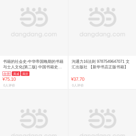
书籍的社会史-中华帝国晚期的书籍
沟通力16法则 9787549647071 文
与士人文化(第二版) 中国书籍史领
汇出版社 【新华书店正版书籍】
域经典著作
自营
满减
满折
¥75.10
¥37.70
0人评价
0人评价