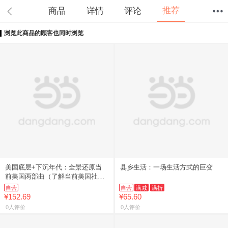
推荐
商品
详情
评论
浏览此商品的顾客也同时浏览
首页
分类
值得买
购物车
我的当当
美国底层+下沉年代：全景还原当
县乡生活：一场生活方式的巨变
前美国两部曲（了解当前美国社会
的两本作品！）
自营
自营
满减
满折
¥152.69
¥65.60
0人评价
0人评价