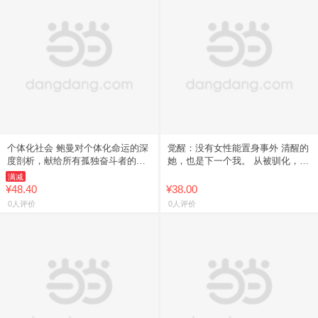
个体化社会 鲍曼对个体化命运的深
觉醒：没有女性能置身事外 清醒的
度剖析，献给所有孤独奋斗者的清
她，也是下一个我。 从被驯化，到
醒剂 戳破个体化时代的生存真相
觉醒；从“我应该”，到“我想要”；从
满减
当我们的社会赋予我们新的自
沉默不语，到为自己伸
¥48.40
¥38.00
0人评价
0人评价