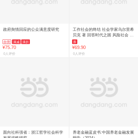
政府舆情回应的公众满意度研究
工作社会的终结 社会学家乌尔里希
贝克 著 回答时代之困 风险社会 终
身工作 贝克作品简中首译！充分就
自营
满减
满折
券
业和终身工作的时代
¥75.70
¥69.90
0人评价
0人评价
面向社科强省：浙江哲学社会科学
养老金融蓝皮书:中国养老金融发展
发展战略研究
报告（2024）