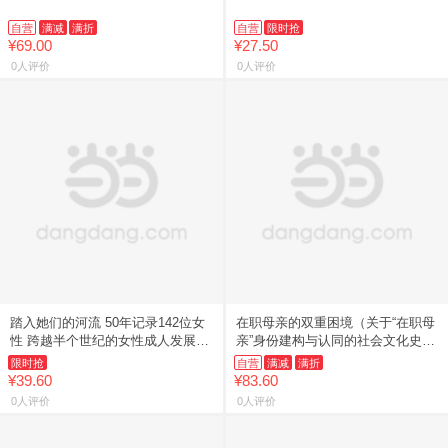
自营
满减
满折
自营
限时抢
¥69.00
¥27.50
0人评价
0人评价
踏入她们的河流 50年记录142位女
在职母亲的双重困境（关于“在职母
性 跨越半个世纪的女性成人发展纵
亲”身份建构与认同的社会文化史，
向研究 绘制一条奔腾的生命之河
口述在职母亲的“疲惫和坚韧”）
限时抢
自营
满减
满折
¥39.60
¥83.60
0人评价
0人评价