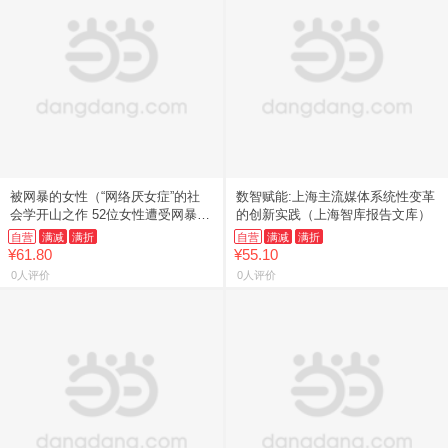
被网暴的女性（“网络厌女症”的社
数智赋能:上海主流媒体系统性变革
会学开山之作 52位女性遭受网暴的
的创新实践（上海智库报告文库）
故事 1份系统性剖析网络暴力的病
自营
满减
满折
自营
满减
满折
理报告）
¥61.80
¥55.10
0人评价
0人评价