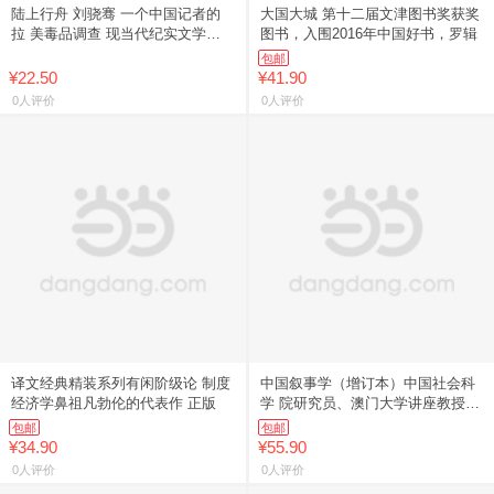
陆上行舟 刘骁骞 一个中国记者的
大国大城 第十二届文津图书奖获奖
拉 美毒品调查 现当代纪实文学散
图书，入围2016年中国好书，罗辑
文
包邮
¥22.50
¥41.90
0人评价
0人评价
译文经典精装系列有闲阶级论 制度
中国叙事学（增订本）中国社会科
经济学鼻祖凡勃伦的代表作 正版
学 院研究员、澳门大学讲座教授杨
义
包邮
包邮
¥34.90
¥55.90
0人评价
0人评价