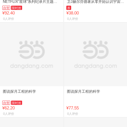
NETFLIX“星球”系列纪录片主题图
卫J赫尔芬德著从零开始认识宇宙时
书科普读物
钟 破解真假艺术品与冰川木乃伊等
自营
限时抢
券
历史疑案《给忙碌者的天体
¥92.40
¥38.00
0人评价
0人评价
图说探月工程的科学
图说探月工程的科学
自营
限时抢
¥62.20
¥77.55
0人评价
0人评价