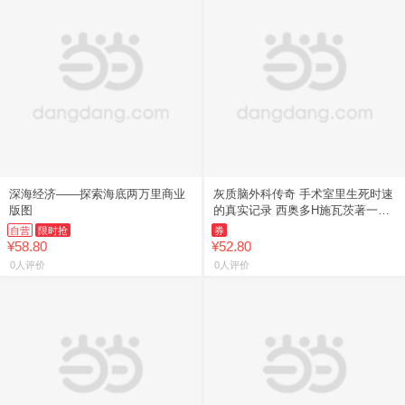
深海经济——探索海底两万里商业
灰质脑外科传奇 手术室里生死时速
版图
的真实记录 西奥多H施瓦茨著一部
填补脑外科纪实科普空白的重磅之
自营
限时抢
券
作一部脑外科的史诗性传记我
¥58.80
¥52.80
0人评价
0人评价