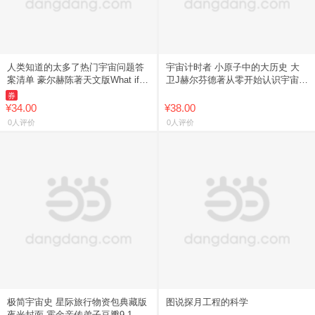
人类知道的太多了热门宇宙问题答
宇宙计时者 小原子中的大历史 大
案清单 豪尔赫陈著天文版What if脑
卫J赫尔芬德著从零开始认识宇宙时
洞杰作 《流浪地球2》科学顾问苟
钟 破解真假艺术品与冰川木乃伊等
券
利军翻译推荐 趣味
历史疑案《给忙碌者的天体
¥34.00
¥38.00
0人评价
0人评价
极简宇宙史 星际旅行物资包典藏版
图说探月工程的科学
夜光封面 霍金亲传弟子豆瓣9.1科