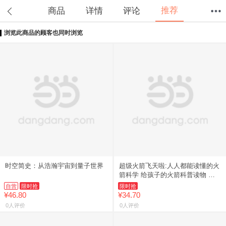
推荐
商品
详情
评论
浏览此商品的顾客也同时浏览
首页
分类
值得买
购物车
我的当当
时空简史：从浩瀚宇宙到量子世界
超级火箭飞天啦:人人都能读懂的火
箭科学 给孩子的火箭科普读物 让
造火箭的人做你的私人讲解员
自营
限时抢
限时抢
¥46.80
¥34.70
0人评价
0人评价