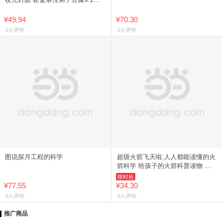
普神作！豆瓣天文科普书，排名超
过霍金。只用1个公式讲
¥49.94
¥70.30
0人评价
0人评价
图说探月工程的科学
超级火箭飞天啦:人人都能读懂的火
箭科学 给孩子的火箭科普读物 让
造火箭的人做你的私人讲解员
限时抢
¥77.55
¥34.30
0人评价
0人评价
推广商品