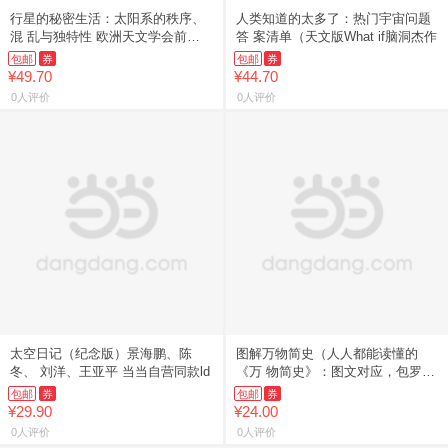
行星的秘密生活：太阳系的秩序、
人类知道的太多了：热门宇宙问题
混 乱与独特性 欧洲天文学会前主
答 案清单（天文版What if脑洞杰作
席
包邮
券
包邮
券
¥49.70
¥44.70
0人评价
0人评价
太空日记（纪念版）景海鹏、陈
图解万物简史（人人都能读懂的
冬、 刘洋、王亚平 当当自营同款ld
《万 物简史》：图文对应，包罗万
物，
包邮
券
包邮
券
¥29.90
¥24.00
0人评价
0人评价