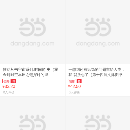
推动丛书宇宙系列:时间简 史（霍
一想到还有95%的问题留给人类，
金对时空本质之谜探讨的里
我 就放心了（第十四届文津图书
奖，
包邮
券
包邮
券
¥33.20
¥42.50
0人评价
0人评价