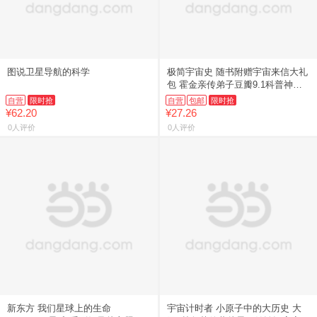
图说卫星导航的科学
极简宇宙史 随书附赠宇宙来信大礼
包 霍金亲传弟子豆瓣9.1科普神作
豆瓣天文科普书NO.1 排名超过霍
自营
限时抢
自营
包邮
限时抢
金 只用1个公式讲
¥62.20
¥27.26
0人评价
0人评价
新东方 我们星球上的生命
宇宙计时者 小原子中的大历史 大