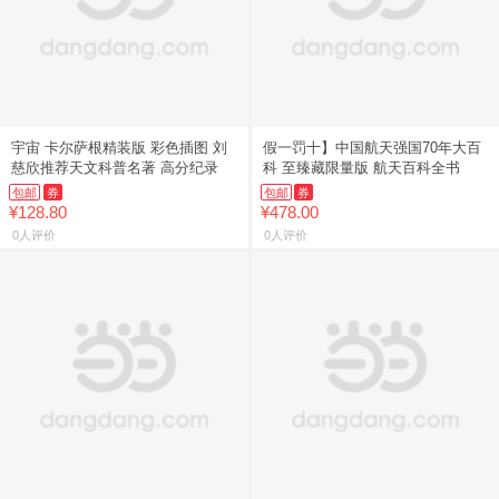
宇宙 卡尔萨根精装版 彩色插图 刘
假一罚十】中国航天强国70年大百
慈欣推荐天文科普名著 高分纪录
科 至臻藏限量版 航天百科全书
包邮
券
包邮
券
¥128.80
¥478.00
0人评价
0人评价