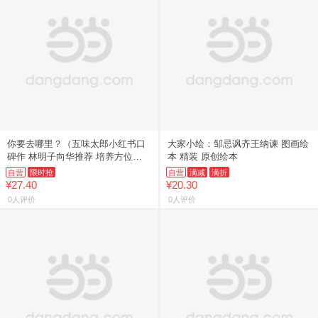
你要去哪里？（五味太郎小红书口
大家小绘：邹忌讽齐王纳谏 图画绘
碑作 林明子向华推荐 培养方位
本 精装 原创绘本
感、观察力、发现力）
自营
限时抢
自营
满减
满折
¥27.40
¥20.30
0人评价
0人评价