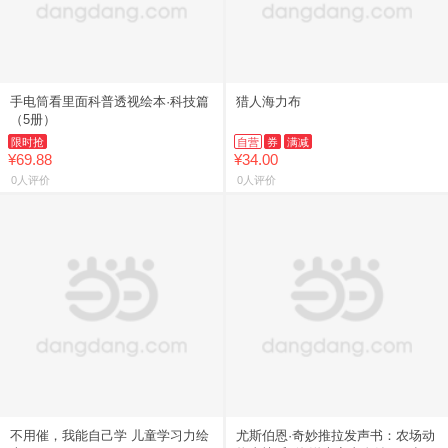
手电筒看里面科普透视绘本·科技篇
猎人海力布
（5册）
限时抢
自营
券
满减
¥69.88
¥34.00
0人评价
0人评价
不用催，我能自己学 儿童学习力绘
尤斯伯恩·奇妙推拉发声书：农场动