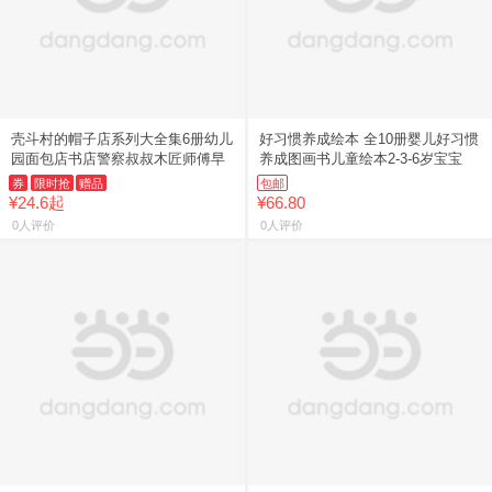
壳斗村的帽子店系列大全集6册幼儿
好习惯养成绘本 全10册婴儿好习惯
园面包店书店警察叔叔木匠师傅早
养成图画书儿童绘本2-3-6岁宝宝
券
限时抢
赠品
包邮
¥24.6起
¥66.80
0人评价
0人评价