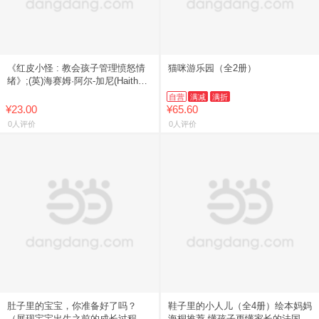
《红皮小怪 : 教会孩子管理愤怒情
猫咪游乐园（全2册）
绪》;(英)海赛姆·阿尔-加尼(Haitham
Al-Ghani) 绘 著 鲁志坚 译
自营
满减
满折
¥23.00
¥65.60
0人评价
0人评价
肚子里的宝宝，你准备好了吗？
鞋子里的小人儿（全4册）绘本妈妈
（展现宝宝出生之前的成长过程）
海桐推荐 懂孩子更懂家长的法国成