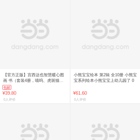
【官方正版】宫西达也智慧暖心图
小熊宝宝绘本 第2辑 全10册 小熊宝
画 书（套装4册，喵呜、虎斑猫和
宝系列绘本小熊宝宝上幼儿园了 0
黑
包邮
¥39.80
¥61.60
0人评价
0人评价