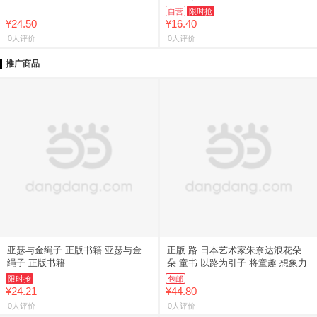
察力、发现力）
作，“快乐读书吧”推荐阅读）
自营
限时抢
¥24.50
¥16.40
0人评价
0人评价
推广商品
亚瑟与金绳子 正版书籍 亚瑟与金
正版 路 日本艺术家朱奈达浪花朵
绳子 正版书籍
朵 童书 以路为引子 将童趣 想象力
限时抢
包邮
¥24.21
¥44.80
0人评价
0人评价