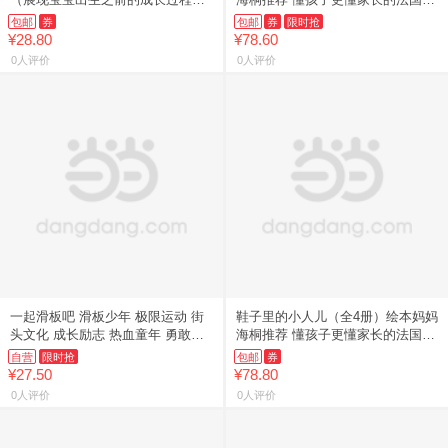
温暖幽默的生命教育绘本 以孩子的
长童话绘本 博洛尼亚大奖金牌搭档
包邮
券
包邮
券
限时抢
视角描述了十月怀胎的过程，一个
联手打造 让孩子在故事中
¥28.80
¥78.60
0人评价
0人评价
一起滑板吧 滑板少年 极限运动 街
鞋子里的小人儿（全4册）绘本妈妈
头文化 成长励志 热血童年 勇敢挑
海桐推荐 懂孩子更懂家长的法国成
战 热爱 自由精神 户外运动 开阔视
长童话绘本 博洛尼亚大奖金牌搭档
自营
限时抢
包邮
券
野 世界探索
联手打造 让孩子在故事中
¥27.50
¥78.80
0人评价
0人评价