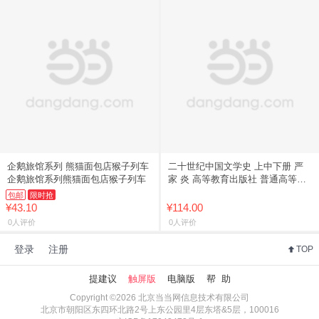
企鹅旅馆系列 熊猫面包店猴子列车
二十世纪中国文学史 上中下册 严
企鹅旅馆系列熊猫面包店猴子列车
家 炎 高等教育出版社 普通高等教
育
包邮
限时抢
¥43.10
¥114.00
0人评价
0人评价
登录
注册
TOP
提建议
触屏版
电脑版
帮 助
Copyright ©2026 北京当当网信息技术有限公司
北京市朝阳区东四环北路2号上东公园里4层东塔&5层，100016