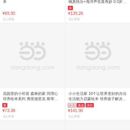
本
物真快乐+海洋声音真奇妙 0-3岁宝
宝互动发声书启蒙认知早教亲子共
券
读书籍 接力出版社
¥69.90
¥139.26
0人评价
0人评价
花园里的小邻居 森林的家 同理心
小小生活家 10个让世界变好的办法
培养绘本系列 弗里德里克·斯蒂尔
生活能力启蒙绘本 培养孩子解决生
著 儿童绘本
活难题的能力
券
自营
满减
满折
¥73.38
¥141.90
0人评价
0人评价