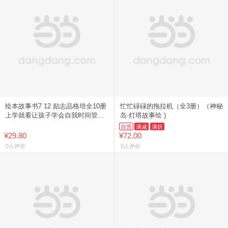
绘本故事书7 12 励志品格培全10册
忙忙碌碌的拖拉机（全3册）（神秘
上学就看让孩子学会自我时间管理
岛·灯塔故事绘 )
一二年级阅读课外书读必推荐注音
自营
满减
满折
带拼音的儿童绘本小学生
¥29.80
¥72.00
0人评价
0人评价