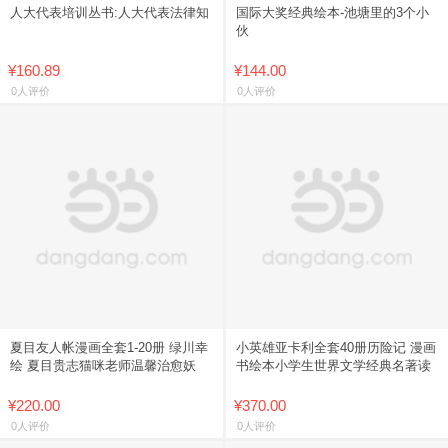
人大代表培训丛书:人大代表法律知
国际大奖经典绘本-池塘里的3个小
伙
¥160.89
¥144.00
0人评价
0人评价
夏目友人帐漫画全套1-20册 绿川幸
小英雄亚卡利全套40册历险记 漫画
绘 夏目贵志猫咪老师温馨治愈妖
书绘本小学生世界文学经典名著读
¥220.00
¥370.00
0人评价
0人评价