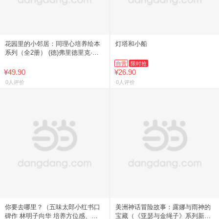
花园里的小邻居：同理心培养绘本
灯塔和小船
系列（全2册） (德)弗里德里克·斯
蒂尔 著绘 著 喻之晓 译 中信出版社
自营
限时抢
¥49.90
¥26.90
0人评价
0人评价
你要去哪里？（五味太郎小红书口
美洲神话冒险故事：露娜与雨神的
碑作 林明子向华 培养方位感、观
宝藏（《亚瑟与金绳子》系列新