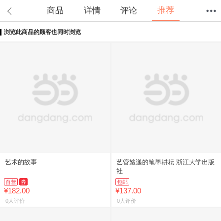
推荐
商品
详情
评论
浏览此商品的顾客也同时浏览
首页
分类
值得买
购物车
我的当当
艺术的故事
艺管嬗递的笔墨耕耘 浙江大学出版
社
自营
券
包邮
¥182.00
¥137.00
0人评价
0人评价