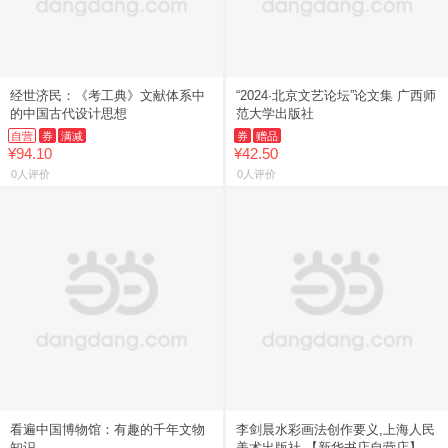
经世济民：《考工典》文献体系中
“2024·北京文艺论坛”论文集 广西师
的中国古代设计思想
范大学出版社
自营
券
满减
券
赠品
¥94.10
¥42.50
0人评价
0人评价
看遍中国博物馆：有趣的千年文物
李剑晨水彩画法创作要义,上海人民
知识
美术出版社 【新华书店自营店】