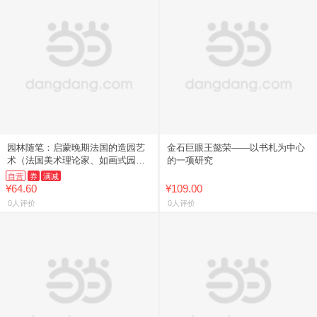
园林随笔：启蒙晚期法国的造园艺
金石巨眼王懿荣——以书札为中心
术（法国美术理论家、如画式园林
的一项研究
艺术倡始者克罗德-亨利·瓦特莱著
自营
券
满减
作；18世纪法国如画式园林艺
¥64.60
¥109.00
0人评价
0人评价