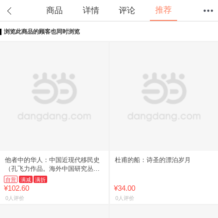
推荐
商品
详情
评论
浏览此商品的顾客也同时浏览
首页
分类
值得买
购物车
我的当当
他者中的华人：中国近现代移民史
杜甫的船：诗圣的漂泊岁月
（孔飞力作品。海外中国研究丛书
大师经典系列）
自营
满减
满折
¥102.60
¥34.00
0人评价
0人评价