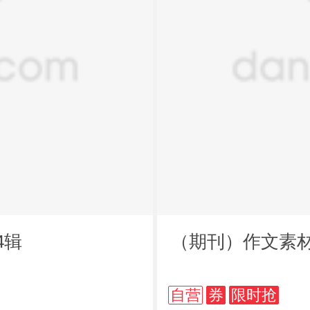
4辑
（期刊）作文素材高
自营
券
限时抢