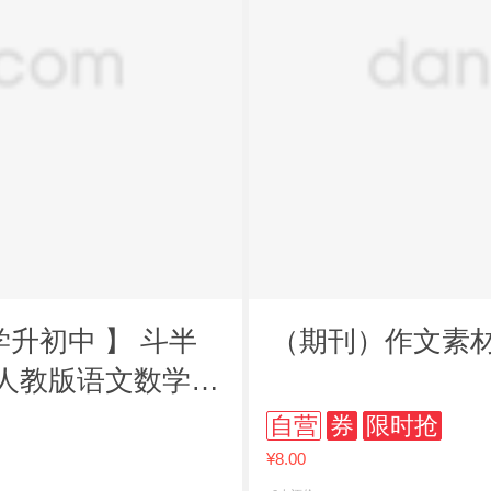
升初中 】 斗半
（期刊）作文素材
习人教版语文数学英
自营
券
限时抢
¥8.00