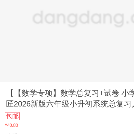
【【数学专项】数学总复习+试卷 小学
匠2026新版六年级小升初系统总复
语小升初真题卷专
包邮
¥49.80