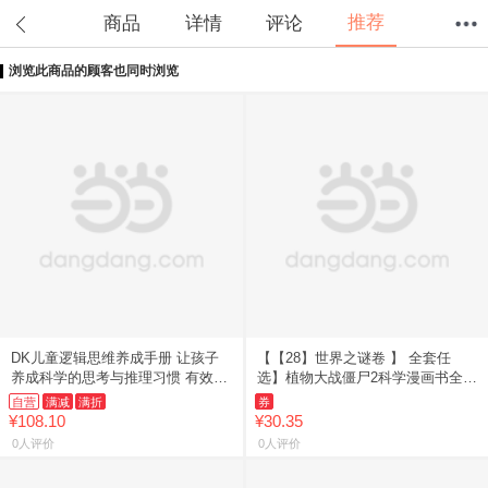
推荐
商品
详情
评论
浏览此商品的顾客也同时浏览
首页
分类
值得买
购物车
我的当当
DK儿童逻辑思维养成手册 让孩子
【【28】世界之谜卷 】 全套任
养成科学的思考与推理习惯 有效提
选】植物大战僵尸2科学漫画书全
升注意力与记忆力 增强孩子自主解
69册 6-12岁小学生课外书漫画探案
自营
满减
满折
券
决问题的能力
卷机械卷毒物卷经济生
¥108.10
¥30.35
0人评价
0人评价