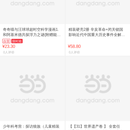
奇奇喵与汪球球超时空科学漫画1.
精装硬壳2册 辛亥革命+闭关锁国
和阿基米德共探浮力之谜(附赠能量
影响近代中国重大历史事件全解析
闪卡)
绘本故事 写给孩子的中国历史百科
自营
限时抢
全书 青少年近代史启蒙科
¥23.30
¥58.80
0人评价
0人评价
少年科考营：探访狼族（儿童精装
【【31】世界遗产卷 】 全套任