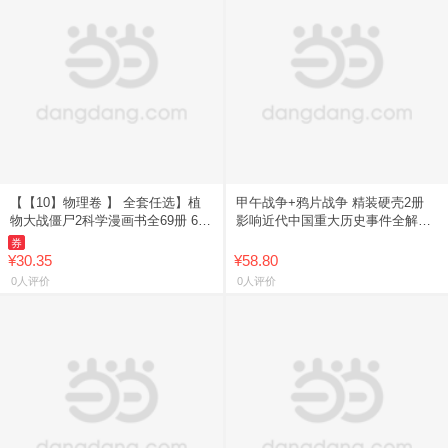
【【10】物理卷 】 全套任选】植
甲午战争+鸦片战争 精装硬壳2册
物大战僵尸2科学漫画书全69册 6-
影响近代中国重大历史事件全解析
12岁小学生课外书漫画探案卷机械
写给孩子的中国历史百科全书 青少
券
卷毒物卷经济生活卷
年近代史启蒙科普读物
¥30.35
¥58.80
0人评价
0人评价