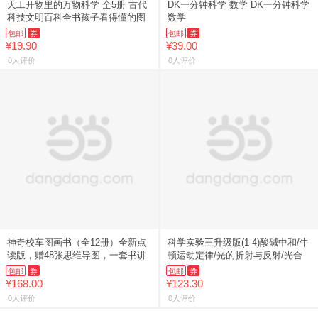
天工开物里的万物科学 全5册 古代
DK一分钟科学 数学 DK一分钟科学
科技文明百科全书孩子看得懂的图
数学
包邮
券
包邮
券
¥19.90
¥39.00
0人评价
0人评价
神奇校车图画书（全12册）全新点
科学实验王升级版(1-4)酸碱中和/牛
读版，赠48张思维导图，一套书讲
顿运动定律/光的折射与反射/光合
包邮
券
包邮
券
¥168.00
¥123.30
0人评价
0人评价