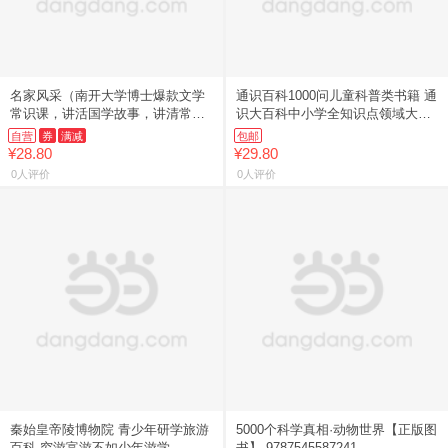
名家风采（南开大学博士爆款文学
通识百科1000问儿童科普类书籍 通
常识课，讲活国学故事，讲清常识
识大百科中小学全知识点领域大百
渊源，讲透高频考点！）
科全方位知识点提升
自营
券
满减
包邮
¥28.80
¥29.80
0人评价
0人评价
秦始皇帝陵博物院 青少年研学旅游
5000个科学真相·动物世界【正版图
百科 穷游富游不如少年游学
书】 9787545587241