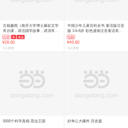
古籍趣闻（南开大学博士爆款文学
中国少年儿童百科全书 童话版注音
常识课，讲活国学故事，讲清常识
版 3-6-8岁 彩色漫画注音童话有声
渊源，讲透高频考点！）
伴读 中国少年儿童百科全书吉林美
自营
券
满减
包邮
术出版社
¥28.80
¥49.80
0人评价
0人评价
5000个科学真相·昆虫王国
好奇心大爆炸.历史篇