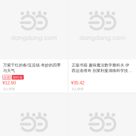
万紫千红的春/逗逗镇·奇妙的四季
正版书籍 趣味魔法数学雅科夫·伊
与天气
西达洛维奇·别莱利曼湖南科学技术
出版社图书
自营
限时抢
¥12.60
¥35.42
0人评价
0人评价