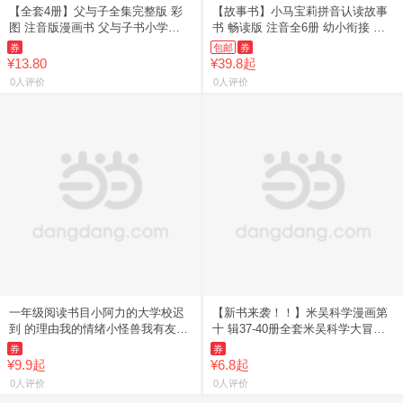
【全套4册】父与子全集完整版 彩
【故事书】小马宝莉拼音认读故事
图 注音版漫画书 父与子书小学生
书 畅读版 注音全6册 幼小衔接 学
儿
前
券
包邮
券
¥13.80
¥39.8起
0人评价
0人评价
一年级阅读书目小阿力的大学校迟
【新书来袭！！】米吴科学漫画第
到 的理由我的情绪小怪兽我有友情
十 辑37-40册全套米吴科学大冒险
要
大
券
券
¥9.9起
¥6.8起
0人评价
0人评价