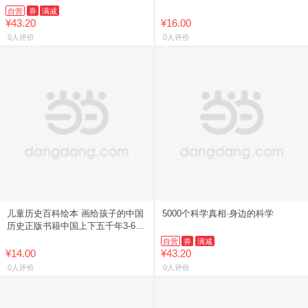
自营
券
满减
¥43.20
¥16.00
0人评价
0人评价
儿童历史百科绘本 画给孩子的中国
5000个科学真相·身边的科学
历史正版书籍中国上下五千年3-6-8-
12岁儿童绘本历史地理科普百科读
自营
券
满减
物故事书小学幼儿园
¥14.00
¥43.20
0人评价
0人评价