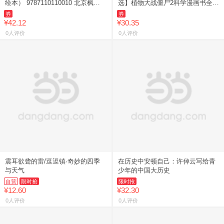
绘本） 9787110110010 北京枫林
选】植物大战僵尸2科学漫画书全
苑图书专营店
69册 6-12岁小学生课外书漫画探案
券
券
卷机械卷毒物卷经济生
¥42.12
¥30.35
0人评价
0人评价
震耳欲聋的雷/逗逗镇·奇妙的四季
在历史中安顿自己：许倬云写给青
与天气
少年的中国大历史
自营
限时抢
限时抢
¥12.60
¥32.30
0人评价
0人评价