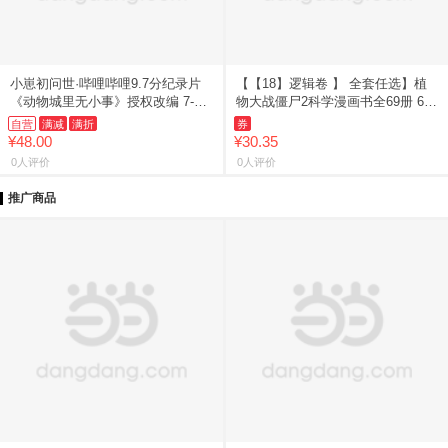
小崽初问世·哔哩哔哩9.7分纪录片
【【18】逻辑卷 】 全套任选】植
《动物城里无小事》授权改编 7-12
物大战僵尸2科学漫画书全69册 6-
岁儿童科普 课外阅读 科学思维
12岁小学生课外书漫画探案卷机械
自营
满减
满折
券
卷毒物卷经济生活卷
¥48.00
¥30.35
0人评价
0人评价
推广商品