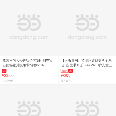
故宫里的大怪兽辑全套3册 洞光宝
【正版童书】拉塞玛娅侦探所全系
石的秘密升级版常怡著8-10-
任 选 套装10册6-7-8-9-10岁儿童三
券
包邮
券
¥39.60
¥89起
0人评价
0人评价