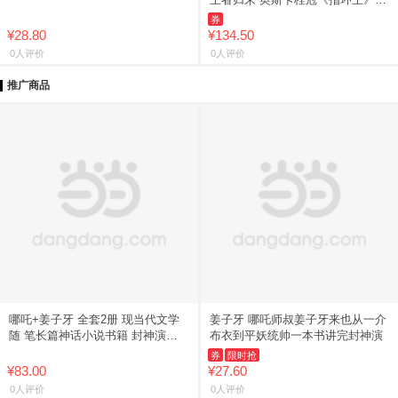
部曲电影原著小说 托尔金基金会指
券
定纯正译本 世纪文景魔戒
¥28.80
¥134.50
0人评价
0人评价
推广商品
哪吒+姜子牙 全套2册 现当代文学
姜子牙 哪吒师叔姜子牙来也从一介
随 笔长篇神话小说书籍 封神演义
布衣到平妖统帅一本书讲完封神演
西
券
限时抢
¥83.00
¥27.60
0人评价
0人评价