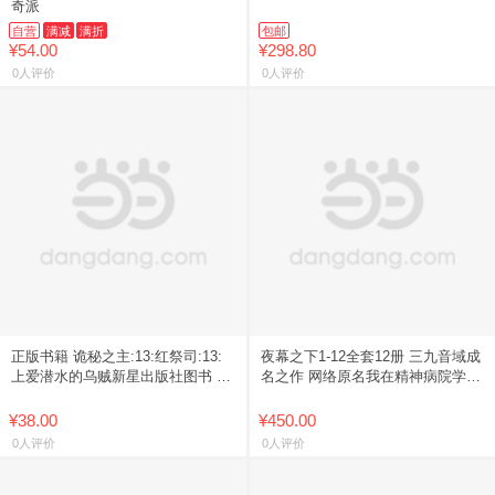
奇派
自营
满减
满折
包邮
¥54.00
¥298.80
0人评价
0人评价
正版书籍 诡秘之主:13:红祭司:13:
夜幕之下1-12全套12册 三九音域成
上爱潜水的乌贼新星出版社图书 书
名之作 网络原名我在精神病院学斩
店畅销书排行榜9787513362467
神 我不是戏神 番茄小说网高人气
作品 实体书新增番
¥38.00
¥450.00
0人评价
0人评价