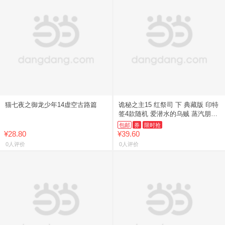
猫七夜之御龙少年14虚空古路篇
诡秘之主15 红祭司 下 典藏版 印特
签4款随机 爱潜水的乌贼 蒸汽朋克
+克苏鲁奇幻文学小说 当当自营 xf
包邮
券
限时抢
¥28.80
¥39.60
0人评价
0人评价