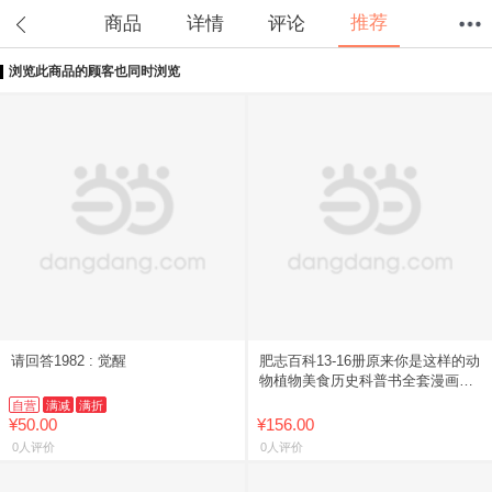
推荐
商品
详情
评论
浏览此商品的顾客也同时浏览
首页
分类
值得买
购物车
我的当当
请回答1982 : 觉醒
肥志百科13-16册原来你是这样的动
物植物美食历史科普书全套漫画书9
到12册如果历史是一群喵西游喵作
自营
满减
满折
者肥志儿童科普百科全
¥50.00
¥156.00
0人评价
0人评价