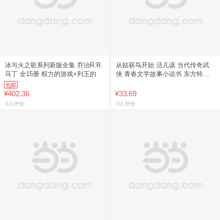
冰与火之歌系列新版全集 乔治R.R.
从姑获鸟开始 活儿该 当代传奇武
马丁 全15册 权力的游戏+列王的
侠 青春文学故事小说书 东方特色
庞
包邮
¥402.36
¥33.69
0人评价
0人评价