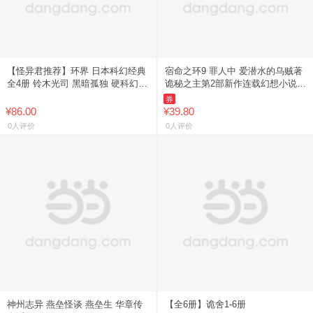
【怪异君推荐】环界 日本科幻经典
宿命之环9 罪人中 爱潜水的乌贼著
全4册 铃木光司 黑暗孤独 硬科幻经
诡秘之主第2部新作连载幻想小说实
典小说 流浪地球 想象空间 吴京 刘
体书 梦境沉湎于过去 而现实终将
券
慈欣 沙丘 畅销
前行 新星出版社 天闻
¥86.00
¥39.80
0人评价
0人评价
神州志异 燕垒怪谈 燕垒生 华章传
【全6册】诡舍1-6册