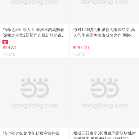
宿命之环8 罪人上 爱潜水的乌贼著
惊封1234共7册 爆款无限流红文 高
诡秘之主第2部新作连载幻想小说实
人气作者壶鱼辣椒成名之作 网络原
体书 梦境沉湎于过去 而现实终将
名我在无限游戏里封神 惊封系列
券
前行 新星出版社 天闻
囊括塞壬小镇与爆裂
¥39.80
¥287.00
0人评价
0人评价
猫七夜之御龙少年14虚空古路篇
魔戒三部曲全3册魔戒同盟双塔殊途
王者归来 奥斯卡桂冠《指环王》三