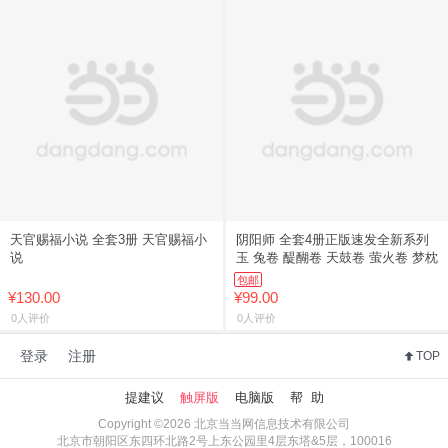
天官赐福小说 全套3册 天官赐福小
阴阳师 全套4册正版速发全新系列
说
玉 兔卷 醍醐卷 天鼓卷 萤火卷 梦枕
包邮
¥130.00
¥99.00
0人评价
0人评价
登录
注册
TOP
提建议
触屏版
电脑版
帮 助
Copyright ©2026 北京当当网信息技术有限公司
北京市朝阳区东四环北路2号上东公园里4层东塔&5层，100016