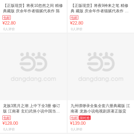
【正版现货】将夜10忽然之间 精修
【正版现货】将夜9神来之笔 精修
典藏版 庆余年作者猫腻代表作 陈
典 藏版 庆余年作者猫腻代表作 武
侠
包邮
包邮
¥22.80
¥22.80
0人评价
0人评价
龙族3黑月之潮 上中下全3册 修订
九州缥缈录全集全套六册典藏版 江
版 江南著 玄幻武侠小说中国当代
南著 龙族小说电视剧原著正版蛮
小
包邮
包邮
限时抢
¥128.00
¥139.00
0人评价
0人评价