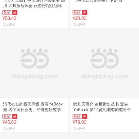
【官方正版】中国旅行体验指南 四
《中国近代史纲要》专题 ld
川 四川旅居体验 旅游行程住宿环
包邮
券
包邮
券
¥53.40
¥29.80
0人评价
0人评价
清代社会的贱民等级 壹卷YeBook
武则天研究 论世衡史丛书 壹卷
知 名中国社会史、经济史研究学者
YeBo ok 第17届文津奖获奖图书！
经
武则
包邮
券
包邮
券
¥45.60
¥78.80
0人评价
0人评价