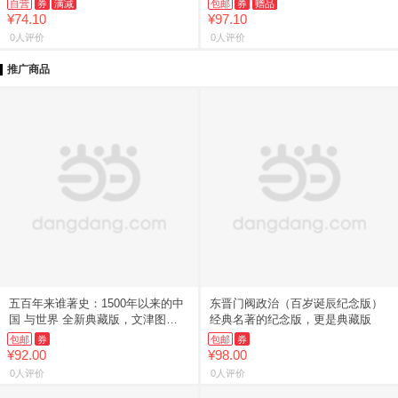
自营
券
满减
包邮
券
赠品
¥74.10
¥97.10
0人评价
0人评价
推广商品
五百年来谁著史：1500年以来的中
东晋门阀政治（百岁诞辰纪念版）
国 与世界 全新典藏版，文津图书
经典名著的纪念版，更是典藏版
奖
包邮
券
包邮
券
¥92.00
¥98.00
0人评价
0人评价