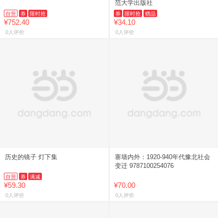
范大学出版社
自营
券
限时抢
券
限时抢
赠品
¥752.40
¥34.10
0人评价
0人评价
历史的镜子 灯下集
寨墙内外：1920-940年代豫北社会
变迁 9787100254076
自营
券
满减
¥59.30
¥70.00
0人评价
0人评价