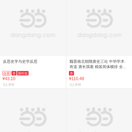
反思史学与史学反思
魏晋南北朝隋唐史三论 中华学术·
有道 唐长孺着 精装简体横排 全面
展现中国三至九世纪七百年的历史
自营
券
限时抢
券
发展过程
¥43.10
¥110.48
0人评价
0人评价