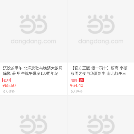
沉没的甲午 北洋悲歌与晚清大败局
【官方正版 假一罚十】翦商 李硕
陈悦 著 甲午战争爆发130周年纪
殷周之变与华夏新生 南北战争三
包邮
包邮
券
¥65.50
¥64.40
0人评价
0人评价