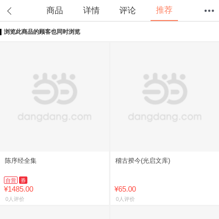
推荐
商品
详情
评论
浏览此商品的顾客也同时浏览
首页
分类
值得买
购物车
我的当当
陈序经全集
稽古揆今(光启文库)
自营
券
¥1485.00
¥65.00
0人评价
0人评价