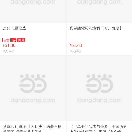
历史问题论丛
真希望父母能懂我【可开发票】
自营
券
满减
¥51.80
¥61.40
0人评价
0人评价
从草原到海洋 世界历史上的蒙古征
【【单册】我者与他者：中国历史
服新版 汗青堂丛书014
上的内外分际 】 正版【单套自