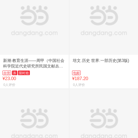
新潮·教育生涯——周甲（中国社会
培文.历史 世界:一部历史(第3版)
科学院近代史研究所民国文献丛
刊）
自营
券
限时抢
包邮
¥23.00
¥187.20
0人评价
0人评价