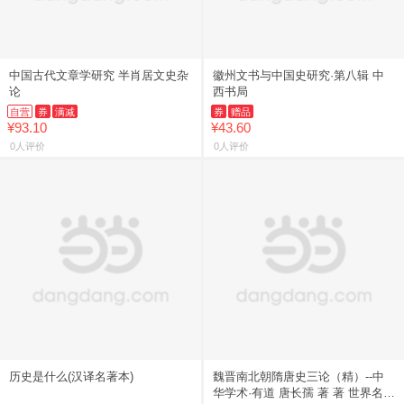
中国古代文章学研究 半肖居文史杂
徽州文书与中国史研究·第八辑 中
论
西书局
自营
券
满减
券
赠品
¥93.10
¥43.60
0人评价
0人评价
历史是什么(汉译名著本)
魏晋南北朝隋唐史三论（精）--中
华学术·有道 唐长孺 著 著 世界名著