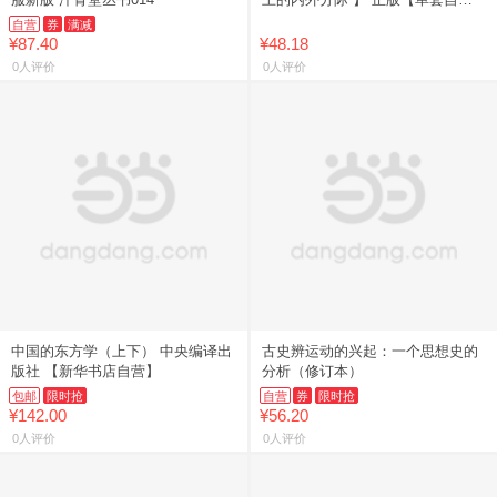
选】许倬云学术著作集 汉代农业
自营
券
满减
形塑中国 熔铸华夏 我者与他
¥87.40
¥48.18
0人评价
0人评价
中国的东方学（上下） 中央编译出
古史辨运动的兴起：一个思想史的
版社 【新华书店自营】
分析（修订本）
包邮
限时抢
自营
券
限时抢
¥142.00
¥56.20
0人评价
0人评价