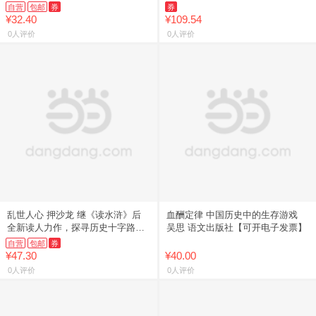
文学 正版图书籍 中华书局
自营
包邮
券
券
¥32.40
¥109.54
0人评价
0人评价
乱世人心 押沙龙 继《读水浒》后
血酬定律 中国历史中的生存游戏
全新读人力作，探寻历史十字路口
吴思 语文出版社【可开电子发票】
的人性抉择。
自营
包邮
券
¥47.30
¥40.00
0人评价
0人评价