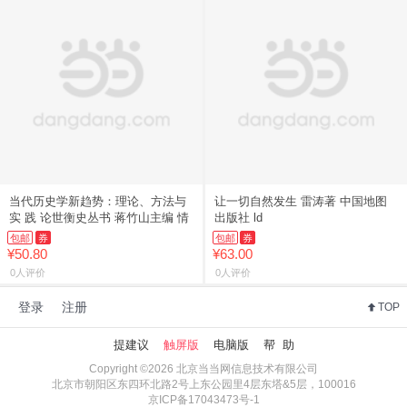
当代历史学新趋势：理论、方法与
让一切自然发生 雷涛著 中国地图
实 践 论世衡史丛书 蒋竹山主编 情
出版社 ld
包邮
券
包邮
券
¥50.80
¥63.00
0人评价
0人评价
登录
注册
TOP
提建议
触屏版
电脑版
帮 助
Copyright ©2026 北京当当网信息技术有限公司
北京市朝阳区东四环北路2号上东公园里4层东塔&5层，100016
京ICP备17043473号-1