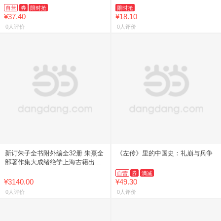
自营
券
限时抢
限时抢
¥37.40
¥18.10
0人评价
0人评价
新订朱子全书附外编全32册 朱熹全
《左传》里的中国史：礼崩与兵争
部著作集大成绪绝学上海古籍出版
社中国哲学繁体竖排
自营
券
满减
¥3140.00
¥49.30
0人评价
0人评价