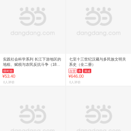
实践社会科学系列 长江下游地区的
七至十三世纪汉藏与多民族文明关
地租、赋税与农民反抗斗争（1840
系史（全二册）
—1949）
限时抢
自营
券
满减
¥53.40
¥646.00
0人评价
0人评价