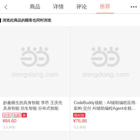
推荐
商品
详情
评论
浏览此商品的顾客也同时浏览
首页
分类
值得买
购物车
我的当当
妙趣横生的具身智能 李昂 王庆先
CodeBuddy领航：AI辅助编程应用·
具身智能 仿生智能 分布式智能
架构·交付 AI辅助编程Agent全栈开
发指南
自营
包邮
券
限时抢
¥84.60
¥76.86
0人评价
0人评价