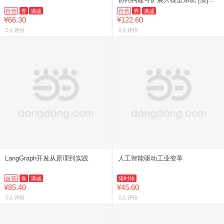
妮塔·马尔 深度学习扩展 软硬件
自营
券
满减
自营
券
满减
¥66.30
¥122.60
0人评价
0人评价
LangGraph开发从原理到实践
人工智能驱动工业变革
自营
券
满减
限时抢
¥85.40
¥45.60
0人评价
0人评价