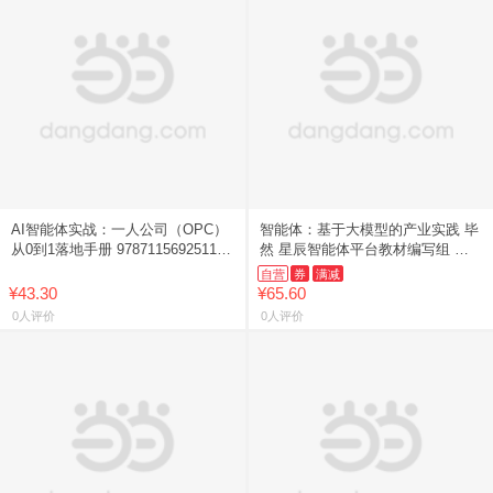
AI智能体实战：一人公司（OPC）
智能体：基于大模型的产业实践 毕
从0到1落地手册 9787115692511
然 星辰智能体平台教材编写组 智
人民邮电出版社 【新华书店正版书
能体 大模型 产业落地
自营
券
满减
籍】
¥43.30
¥65.60
0人评价
0人评价