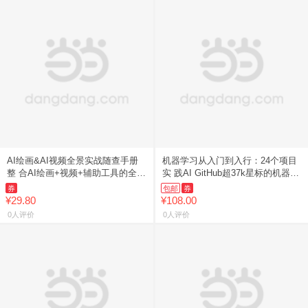
AI绘画&AI视频全景实战随查手册
机器学习从入门到入行：24个项目
整 合AI绘画+视频+辅助工具的全景
实 践AI GitHub超37k星标的机器学
手
习
券
包邮
券
¥29.80
¥108.00
0人评价
0人评价