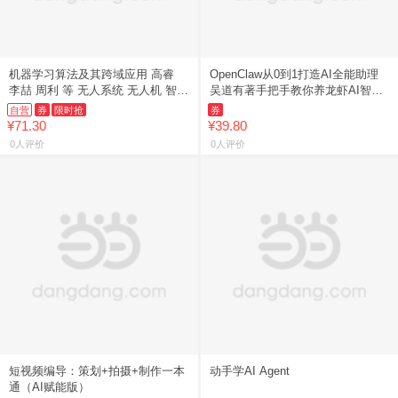
机器学习算法及其跨域应用 高睿
OpenClaw从0到1打造AI全能助理
李喆 周利 等 无人系统 无人机 智能
吴道有著手把手教你养龙虾AI智能
感知
体 本地部署零基础Agent自动化办
自营
券
限时抢
券
公实战指南
¥71.30
¥39.80
0人评价
0人评价
短视频编导：策划+拍摄+制作一本
动手学AI Agent
通（AI赋能版）