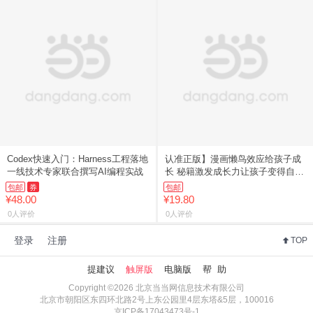
Codex快速入门：Harness工程落地
认准正版】漫画懒鸟效应给孩子成
一线技术专家联合撰写AI编程实战
长 秘籍激发成长力让孩子变得自律
努
包邮
券
包邮
¥48.00
¥19.80
0人评价
0人评价
登录
注册
TOP
提建议
触屏版
电脑版
帮 助
Copyright ©2026 北京当当网信息技术有限公司
北京市朝阳区东四环北路2号上东公园里4层东塔&5层，100016
京ICP备17043473号-1