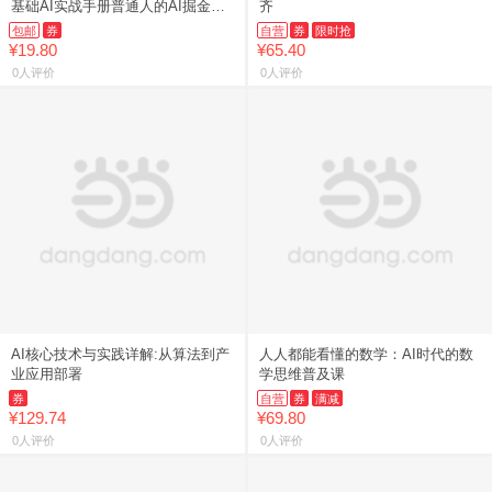
基础AI实战手册普通人的AI掘金致
齐
富实操手册 零基础AI工具实操变现
包邮
券
自营
券
限时抢
赚钱指南 xf
¥19.80
¥65.40
0人评价
0人评价
AI核心技术与实践详解:从算法到产
人人都能看懂的数学：AI时代的数
业应用部署
学思维普及课
券
自营
券
满减
¥129.74
¥69.80
0人评价
0人评价