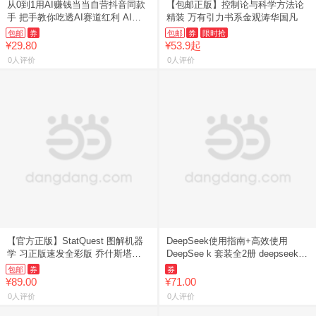
从0到1用AI赚钱当当自营抖音同款
【包邮正版】控制论与科学方法论
手 把手教你吃透AI赛道红利 AI工
精装 万有引力书系金观涛华国凡
具
包邮
券
包邮
券
限时抢
¥29.80
¥53.9起
0人评价
0人评价
【官方正版】StatQuest 图解机器
DeepSeek使用指南+高效使用
学 习正版速发全彩版 乔什斯塔默
DeepSee k 套装全2册 deepseek全
著
职业场景
包邮
券
券
¥89.00
¥71.00
0人评价
0人评价