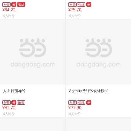
密码与未来蓝图
自营
券
满减
自营
包邮
券
¥84.20
¥75.70
0人评价
0人评价
人工智能导论
Agentic智能体设计模式
自营
券
预售
自营
包邮
券
¥41.70
¥77.80
0人评价
0人评价