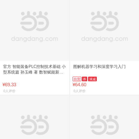
官方 智能装备PLC控制技术基础 小
图解机器学习和深度学习入门
型系统篇 孙玉峰 著 数智赋能新一
代智能制造创新人才培养系列教材
自营
券
满减
电子工业出版社【正
¥69.33
¥64.60
0人评价
0人评价