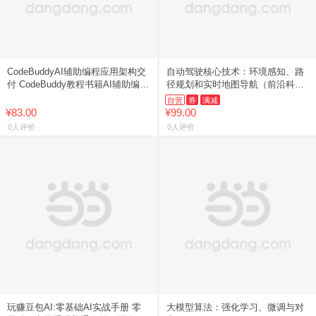
CodeBuddyAI辅助编程应用架构交
自动驾驶核心技术：环境感知、路
付 CodeBuddy教程书籍AI辅助编程
径规划和实时地图导航（前沿科技
Agent全栈开发指南
开发与应用技术丛书）
自营
券
满减
¥83.00
¥99.00
0人评价
0人评价
玩赚豆包AI:零基础AI实战手册 零
大模型算法：强化学习、微调与对