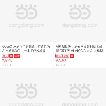
OpenClaw从入门到精通 : 打造你的
AI科研助理：从效率提升到技术创
AI自动化助手（一本书轻松掌握
新 闫河 等 AI AIGC AI办公 大模型
OpenClaw自动化应用，做时代拐点
自营
券
满减
自营
包邮
券
中第一批“
¥37.40
¥65.60
0人评价
0人评价