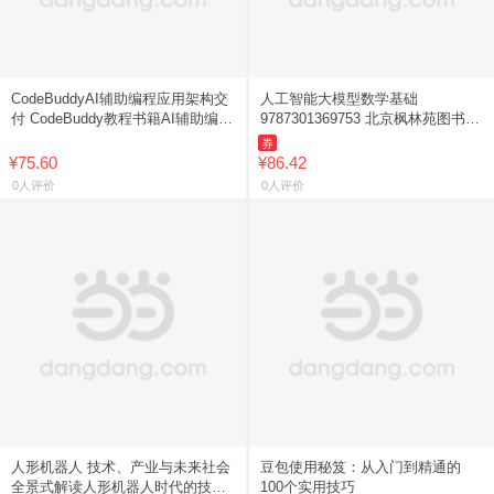
CodeBuddyAI辅助编程应用架构交
人工智能大模型数学基础
付 CodeBuddy教程书籍AI辅助编程
9787301369753 北京枫林苑图书专
Agent全栈开发指南
营店
券
¥75.60
¥86.42
0人评价
0人评价
人形机器人 技术、产业与未来社会
豆包使用秘笈：从入门到精通的
全景式解读人形机器人时代的技术
100个实用技巧