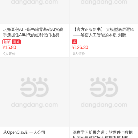
玩赚豆包AI正版书籍零基础AI实战
【官方正版新书】 大模型底层逻辑
手册抓住AI时代的红利低门槛易上
——解密人工智能的本质 刘鹏、李
手用豆包掘金解锁创富新可能普通
艮基、刘思成 大模型科普、AI 底
包邮
满减
券
人的AI工具实操变现赚钱
层逻辑
¥15.80
¥126.30
0人评价
0人评价
从OpenClaw到一人公司
深度学习扩展之道：软硬件与数据
协同构建可扩展大模型系统 [澳]苏