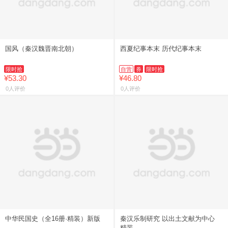
国风（秦汉魏晋南北朝）
西夏纪事本末 历代纪事本末
限时抢
自营
券
限时抢
¥53.30
¥46.80
0人评价
0人评价
中华民国史（全16册·精装）新版
秦汉乐制研究 以出土文献为中心
精装