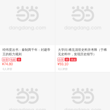
经纬度丛书：秦制两千年：封建帝
大学问·稀见清世史料并考释（于稀
王的权力规则
见史料中，发现历史细节）
自营
包邮
券
自营
券
满减
¥74.80
¥93.10
0人评价
0人评价