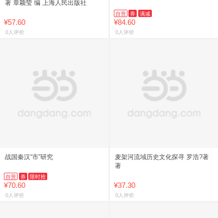
著 章颖莹 编 上海人民出版社
自营
券
满减
¥57.60
¥84.60
0人评价
0人评价
战国秦汉“市”研究
麦架河流域历史文化探寻 罗浩?著
著
自营
券
限时抢
¥70.60
¥37.30
0人评价
0人评价