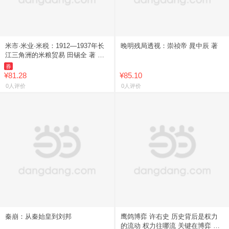
米市·米业·米税：1912—1937年长
晚明残局透视：崇祯帝 晁中辰 著
江三角洲的米粮贸易 田锡全 著 著
当代史（1919-1949)经管、励志 正
券
版
¥81.28
¥85.10
0人评价
0人评价
秦崩：从秦始皇到刘邦
鹰鸽博弈 许右史 历史背后是权力
的流动 权力往哪流 关键在博弈 夏