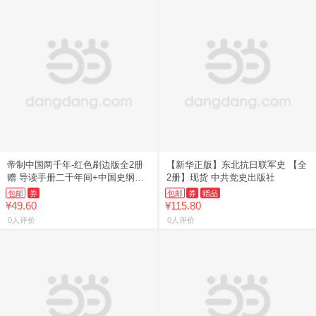
帝制中国两千年-红色刷边版全2册
【新华正版】东北抗日联军史 【全
赠 导读手册二千年间+中国史纲透
2册】现货 中共党史出版社
视
包邮
券
包邮
券
赠品
¥49.60
¥115.80
0人评价
0人评价