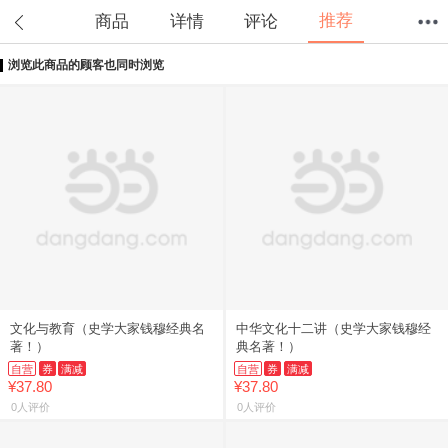
推荐
商品
详情
评论
浏览此商品的顾客也同时浏览
首页
分类
值得买
购物车
我的当当
文化与教育（史学大家钱穆经典名
中华文化十二讲（史学大家钱穆经
著！）
典名著！）
自营
券
满减
自营
券
满减
¥37.80
¥37.80
0人评价
0人评价