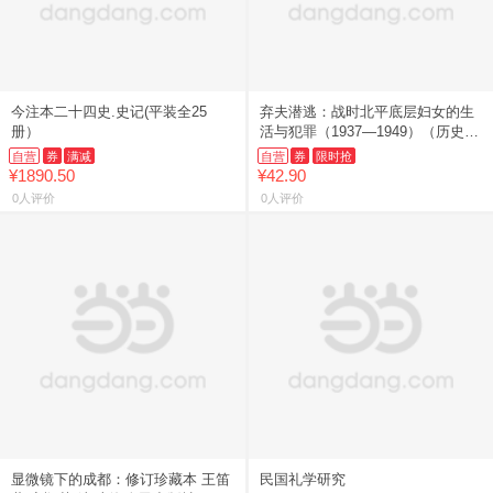
今注本二十四史.史记(平装全25
弃夫潜逃：战时北平底层妇女的生
册）
活与犯罪（1937—1949）（历史之
眼）
自营
券
满减
自营
券
限时抢
¥1890.50
¥42.90
0人评价
0人评价
显微镜下的成都：修订珍藏本 王笛
民国礼学研究