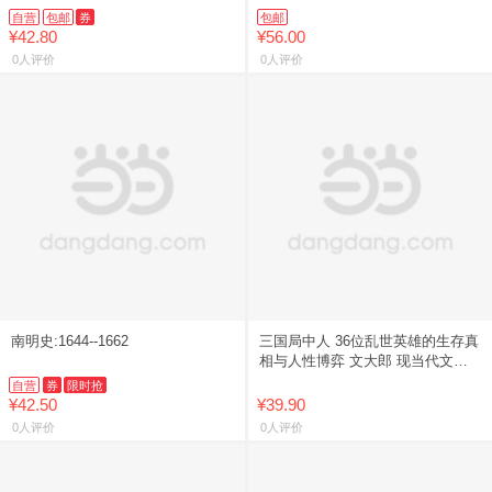
商周魏晋南北朝的中国历史知识科
自营
包邮
券
包邮
普书籍 磨铁图书【新华书
¥42.80
¥56.00
0人评价
0人评价
南明史:1644--1662
三国局中人 36位乱世英雄的生存真
相与人性博弈 文大郎 现当代文学
长篇历史小说书 经典历史文学散文
自营
券
限时抢
随笔畅销集 中国历史普
¥42.50
¥39.90
0人评价
0人评价