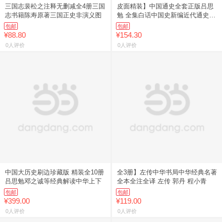
三国志裴松之注释无删减全4册三国
皮面精装】中国通史全套正版吕思
志书籍陈寿原著三国正史非演义图
勉 全集白话中国史新编近代通史文
白
包邮
包邮
¥88.80
¥154.30
0人评价
0人评价
中国大历史刷边珍藏版 精装全10册
全3册】左传中华书局中华经典名著
吕思勉邓之诚等经典解读中华上下
全本全注全译 左传 郭丹 程小青
包邮
包邮
¥399.00
¥119.00
0人评价
0人评价