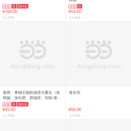
自营
券
限时抢
自营
券
¥768.00
¥54.60
0人评价
0人评价
裂周：青铜王朝的崩溃与重生（张
复长安
明扬、张向荣、郭瑞祥、刘勃 推
荐。一部被刻意湮灭的西周王朝兴
自营
券
限时抢
亡史）
¥49.00
¥58.96
0人评价
0人评价