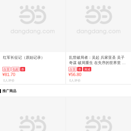
红军长征记（原始记录）
乱世破局者：吴起 兵家亚圣 吴子
奇谋 破局重生 在失序的世界里 做
个不好惹的“狠人”
自营
包邮
券
自营
券
满减
¥81.70
¥56.80
0人评价
0人评价
推广商品