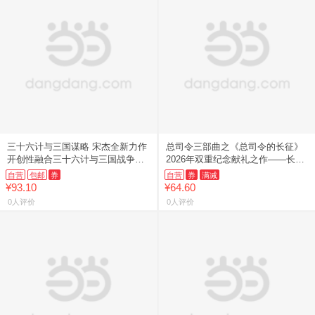
三十六计与三国谋略 宋杰全新力作
总司令三部曲之《总司令的长征》
开创性融合三十六计与三国战争
2026年双重纪念献礼之作——长征
（记号 136 ）
胜利90周年 + 朱德诞辰140周年
自营
包邮
券
自营
券
满减
¥93.10
¥64.60
0人评价
0人评价