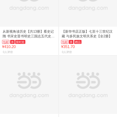
从新视角读历史【共13册】看史记
【新华书店正版】七至十三世纪汉
隋 书宋史晋书明史三国志五代史汉
藏 与多民族文明关系史【全2册】
后
包邮
券
限时抢
包邮
券
赠品
¥410.20
¥351.70
0人评价
0人评价