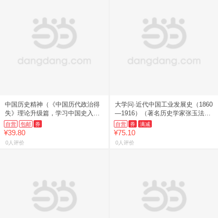
中国历史精神（《中国历代政治得
大学问·近代中国工业发展史（1860
失》理论升级篇，学习中国史入门
—1916）（著名历史学家张玉法先
之作！史学大家钱穆经典名著，岳
生学术代表作，吕芳上、张瑞德、
自营
包邮
券
自营
券
满减
麓书社最新修订！）
王奇生等学者联袂推荐
¥39.80
¥75.10
0人评价
0人评价