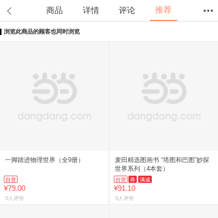
推荐
商品
详情
评论
浏览此商品的顾客也同时浏览
首页
分类
值得买
购物车
我的当当
一脚踏进物理世界（全9册）
麦田精选图画书 “塔图和巴图”妙探
世界系列（4本套）
自营
自营
券
满减
¥79.00
¥91.10
0人评价
0人评价