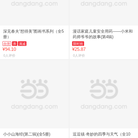
深见春夫“想得美”图画书系列（全5
漫话家庭儿童安全用药——小米和
册）
药师爷爷的故事(第4辑)
自营
券
满减
限时抢
¥94.10
¥25.87
0人评价
0人评价
小小山海经(第二辑)(全5册)
逗逗镇·奇妙的四季与天气（全10