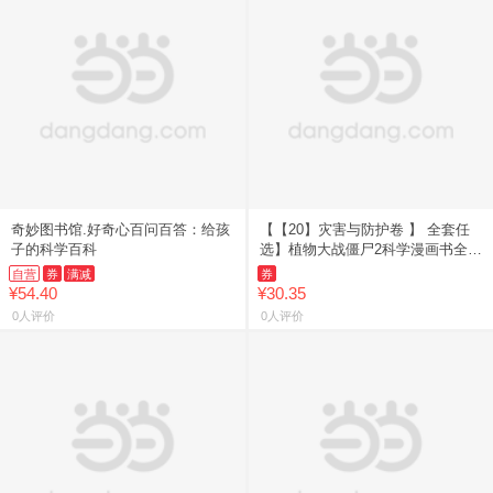
奇妙图书馆.好奇心百问百答：给孩
【【20】灾害与防护卷 】 全套任
子的科学百科
选】植物大战僵尸2科学漫画书全
69册 6-12岁小学生课外书漫画探案
自营
券
满减
券
卷机械卷毒物卷经济
¥54.40
¥30.35
0人评价
0人评价