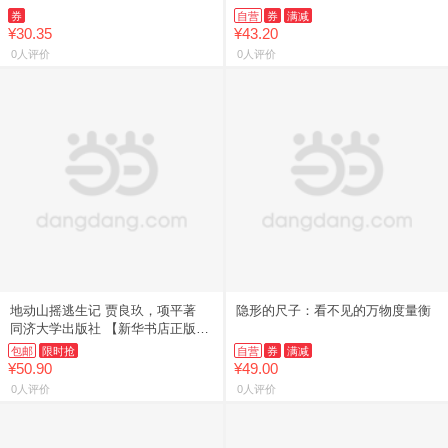
69册 6-12岁小学生课外书漫画探案
券
自营
券
满减
卷机械卷毒物卷经济
¥30.35
¥43.20
0人评价
0人评价
地动山摇逃生记 贾良玖，项平著
隐形的尺子：看不见的万物度量衡
同济大学出版社 【新华书店正版书
籍】
包邮
限时抢
自营
券
满减
¥50.90
¥49.00
0人评价
0人评价