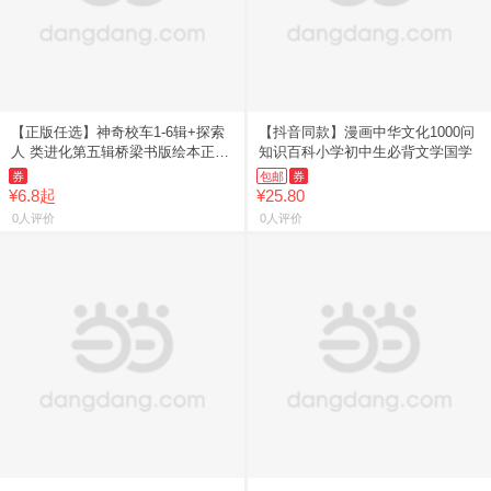
【正版任选】神奇校车1-6辑+探索
【抖音同款】漫画中华文化1000问
人 类进化第五辑桥梁书版绘本正版
知识百科小学初中生必背文学国学
乔
券
包邮
券
¥6.8起
¥25.80
0人评价
0人评价