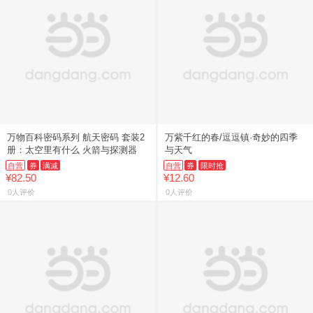
万物百科密码系列 航天密码 套装2
万紫千红的春/逗逗镇·奇妙的四季
册：太空里有什么 火箭与探测器
与天气
自营
券
满减
自营
券
限时抢
¥82.50
¥12.60
0人评价
0人评价