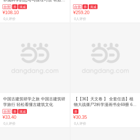
升注意力与记忆力 增强孩子自主解
自营
券
满减
自营
券
满减
决问题的能力
¥108.10
¥259.20
0人评价
0人评价
中国古建筑研学之旅 中国古建筑研
【【36】天文卷 】 全套任选】植
学旅行 轻松看懂古建筑文化
物大战僵尸2科学漫画书全69册 6-
12岁小学生课外书漫画探案卷机械
自营
券
满减
券
卷毒物卷经济生活卷
¥33.40
¥30.35
0人评价
0人评价