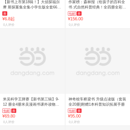
【新书上市第18辑！】大侦探福尔
作家榜：森林报（给孩子的百科全
摩 斯探案集全集小学生版全套66册
书 式自然科普经典！全四册全彩典
7-
藏
券
包邮
券
¥6.8起
¥156.00
0人评价
0人评价
米吴科学王牌赛【新书第三辑】9-
神奇校车桥梁书 升级点读版（套装
12 册全4册米吴漫画书课外读物小
全20册)附赠1本科普知识拓展手册
学
包邮
券
包邮
券
¥69.80
¥95.00
0人评价
0人评价