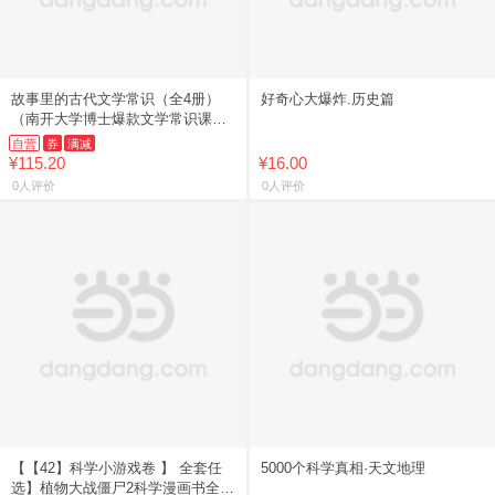
故事里的古代文学常识（全4册）
好奇心大爆炸.历史篇
（南开大学博士爆款文学常识课，
讲活国学故事，讲清常识渊源，讲
自营
券
满减
透高频考点！）
¥115.20
¥16.00
0人评价
0人评价
【【42】科学小游戏卷 】 全套任
5000个科学真相·天文地理
选】植物大战僵尸2科学漫画书全