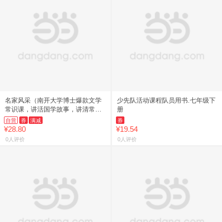
名家风采（南开大学博士爆款文学
少先队活动课程队员用书.七年级下
常识课，讲活国学故事，讲清常识
册
渊源，讲透高频考点！）
自营
券
满减
券
¥28.80
¥19.54
0人评价
0人评价