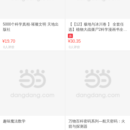
5000个科学真相·璀璨文明 天地出
【【12】极地与冰川卷 】 全套任
版社
选】植物大战僵尸2科学漫画书全
69册 6-12岁小学生课外书漫画探案
券
卷机械卷毒物卷经济
¥19.70
¥30.35
0人评价
0人评价
趣味魔法数学
万物百科密码系列—航天密码：火
箭与探测器