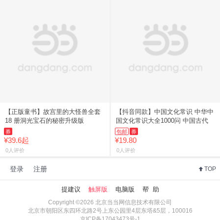
【正版童书】故宫里的大怪兽全套
【抖音同款】中国文化常识 中华中
18 册洞光宝石的秘密升级版
国文化常识大全1000问 中国古代
券
包邮
券
¥39.6起
¥19.80
0人评价
0人评价
登录
注册
TOP
提建议
触屏版
电脑版
帮 助
Copyright ©2026 北京当当网信息技术有限公司
北京市朝阳区东四环北路2号上东公园里4层东塔&5层，100016
京ICP备17043473号-1