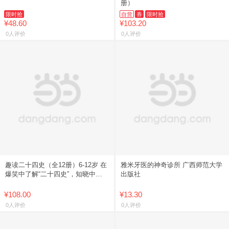
册）
限时抢
自营
券
限时抢
¥48.60
¥103.20
0人评价
0人评价
趣读二十四史（全12册）6-12岁 在
雅米牙医的神奇诊所 广西师范大学
爆笑中了解“二十四史”，知晓中国
出版社
文明脉络！ ld
¥108.00
¥13.30
0人评价
0人评价