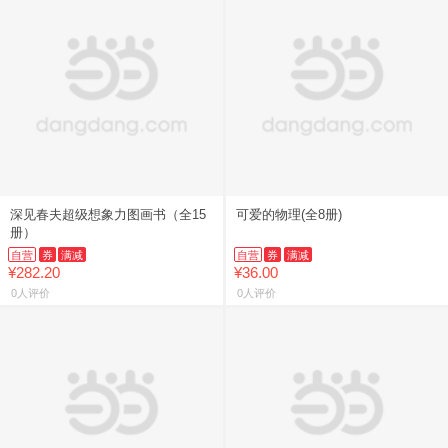
深见春夫超级想象力图画书（全15
可爱的物理(全8册)
册）
自营
券
满减
自营
券
满减
¥282.20
¥36.00
0人评价
0人评价