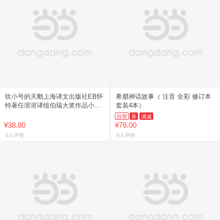
吹小号的天鹅上海译文出版社EB怀
希腊神话故事（ 注音 全彩 修订本
特著任溶溶译纽伯瑞大奖作品小学
套装4本）
生三四五六年级课外阅读书籍7-12
自营
券
满减
岁儿童文学故事书
¥38.80
¥76.00
0人评价
0人评价