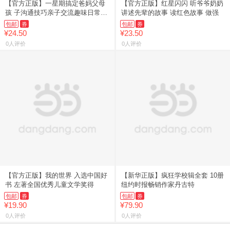
【官方正版】一星期搞定爸妈父母
【官方正版】红星闪闪 听爷爷奶奶
孩 子沟通技巧亲子交流趣味日常生
讲述先辈的故事 读红色故事 做强
活
包邮
券
包邮
券
¥24.50
¥23.50
0人评价
0人评价
【官方正版】我的世界 入选中国好
【新华正版】疯狂学校辑全套 10册
书 左著全国优秀儿童文学奖得
纽约时报畅销作家丹古特
包邮
券
包邮
券
¥19.90
¥79.90
0人评价
0人评价