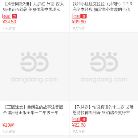
【抖音同款3册】九岁红 外婆 西大
我和小姐姐克拉拉（共3册）1.2.3
街作者伍剑著 美丽传承中国现实
完全本经典 描写童心童趣的当代
包邮
券
包邮
券
¥34.50
¥39.80
0人评价
0人评价
【正版速发】弗朗兹的故事注音版
【7-14岁】怕说真话的十二岁 艾琳
全 套6册正版全集一二年级三年级
恩特拉德凯利著 纽伯瑞金奖得主
经
包邮
券
¥19起
¥22.68
0人评价
0人评价