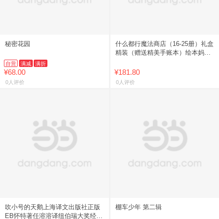
秘密花园
什么都行魔法商店（16-25册）礼盒
精装（赠送精美手账本）绘本妈妈
海桐，适合5-12岁读者阅读，提高
自营
满减
满折
孩子社交启蒙专注力，
¥68.00
¥181.80
0人评价
0人评价
吹小号的天鹅上海译文出版社正版
棚车少年 第二辑
EB怀特著任溶溶译纽伯瑞大奖经典