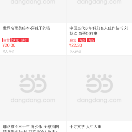
世界名著美绘本-穿靴子的猫
中国当代少年科幻名人佳作丛书 刘
慈欣 白垩纪往事
自营
满减
满折
自营
满减
满折
¥20.00
¥22.30
0人评价
0人评价
耶路撒冷三千年 青少版 全彩插图
千寻文学·人生大事
随书附送1m长 耶路撒冷人物志×时