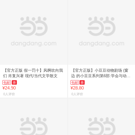
【官方正版 假一罚十】风啊吹向我
【官方正版】小豆豆动物剧场 (窗
们 肖复兴著 现代/当代文学散文
边 的小豆豆系列第6部:学会与动物
相
包邮
券
包邮
券
¥24.90
¥28.80
0人评价
0人评价