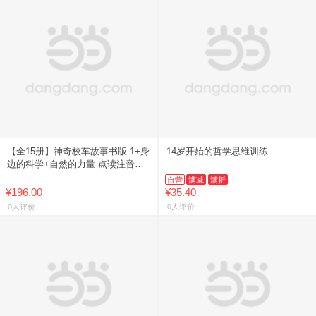
【全15册】神奇校车故事书版.1+身
14岁开始的哲学思维训练
边的科学+自然的力量 点读注音版
科普学习知识益智儿童书绘本正版
自营
满减
满折
注音一年级桥梁书版图
¥196.00
¥35.40
0人评价
0人评价