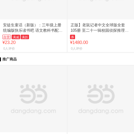
安徒生童话（新版）：三年级上册
正版】老鼠记者中文全球版全套
统编版快乐读书吧 语文教科书配套
105册 至二十一辑校园侦探推理冒
图书 （配套统编小学语文教科
险小说读物小学生三四五六年级课
自营
满减
满折
券
书“快乐读书吧”栏目同步使用
外书籍8-14岁青少年阅读漫
¥23.20
¥1480.00
0人评价
0人评价
推广商品