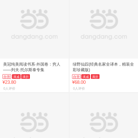
美冠纯美阅读书系·外国卷：穷人
绿野仙踪(经典名家全译本，精装全
——列夫·托尔斯泰专集
彩珍藏版)
自营
满减
满折
自营
满减
满折
¥23.80
¥68.00
0人评价
0人评价