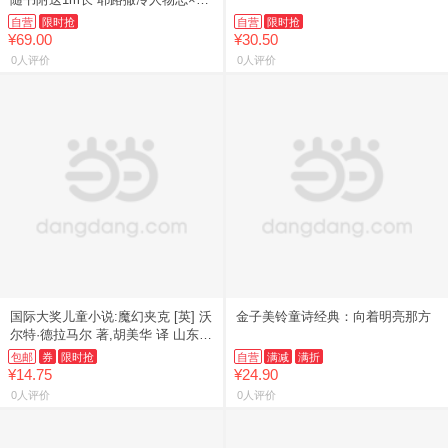
代长卷
自营
限时抢
自营
限时抢
¥69.00
¥30.50
0人评价
0人评价
国际大奖儿童小说:魔幻夹克 [英] 沃
金子美铃童诗经典：向着明亮那方
尔特·德拉马尔 著,胡美华 译 山东文
艺出版社 9787532952328
包邮
券
限时抢
自营
满减
满折
¥14.75
¥24.90
0人评价
0人评价