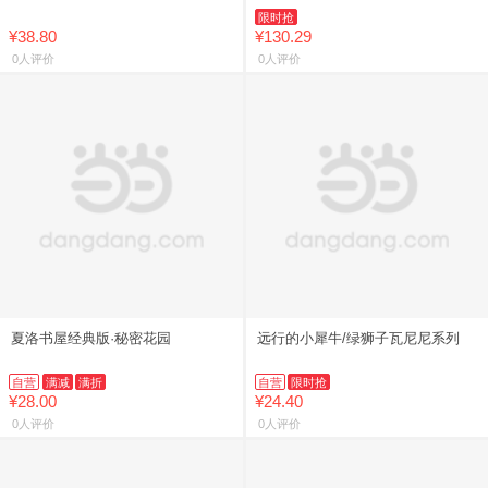
作品小学生三四五六年级课外阅读
限时抢
书籍7-12岁儿童文学故事书
¥38.80
¥130.29
0人评价
0人评价
夏洛书屋经典版·秘密花园
远行的小犀牛/绿狮子瓦尼尼系列
自营
满减
满折
自营
限时抢
¥28.00
¥24.40
0人评价
0人评价