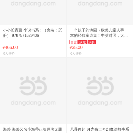
小小长青藤 小说书系：（盒装：25
一个孩子的诗园（欧美儿童人手一
册） 9787571529406
本的经典童诗集！中英对照，大师
手绘插画，让孩子从小爱上学英
自营
满减
满折
语！）
¥466.00
¥35.00
0人评价
0人评价
海蒂 海蒂又名小海蒂正版原著无删
风暴再起 月光骑士奇幻魔法故事系