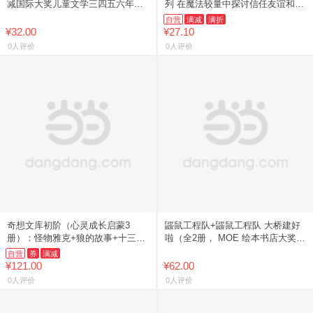
减国际大奖儿童文学三四五六年级
列 在魔法较量中探讨信任友谊和守
必.读课外书小学生课外阅读9-10-
护的意义 满足孩子对魔法的浪漫想
自营
满减
满折
12岁读物经典书目97
象 哈利波特译者马爱农翻
¥32.00
¥27.10
0人评价
0人评价
奇想文库初阶（心灵成长启蒙3
鼹鼠工程队+鼹鼠工程队 大桥建好
册）：怪物雅克+狼的故事+十三座
啦（全2册， MOE 绘本书店大奖、
钟
libro绘本大奖、体验建造乐趣，培
自营
券
满减
养观察力、工程思
¥121.00
¥62.00
0人评价
0人评价