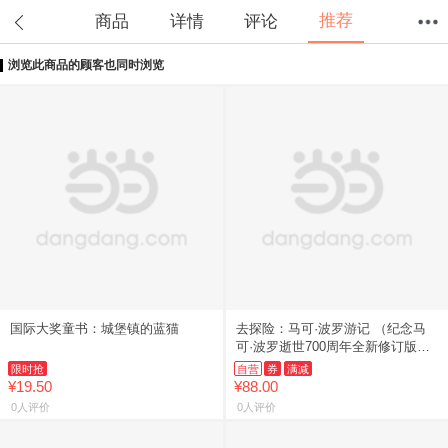
推荐
商品
详情
评论
浏览此商品的顾客也同时浏览
首页
分类
值得买
购物车
我的当当
国际大奖童书：城堡镇的蓝猫
去探险：马可·波罗游记 （纪念马
可·波罗逝世700周年全新修订版，
探险故事+人物传记+地理历史百
限时抢
自营
券
满减
科，随书附赠书签）
¥19.50
¥88.00
0人评价
0人评价