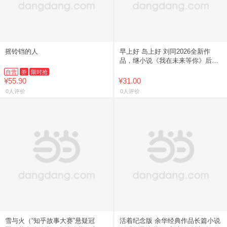
摇铃铛的人
早上好 岛上好 刘同2026全新作
品，继小说《我在未来等你》后时
隔9年潜心淬炼的长篇回归
自营
券
限时抢
¥55.90
¥31.00
0人评价
0人评价
雪与火（“知乎故事大赛”悬疑冠
活着纪念版 余华经典作品长篇小说