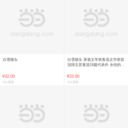
白雪猪头
白雪猪头 茅盾文学奖鲁迅文学奖双
冠得主苏童选18篇代表作 永恒的香
椿树街 挣扎在善恶爱恨间的小人物
众生相 浙江人民出版社
¥32.00
¥33.90
0人评价
0人评价