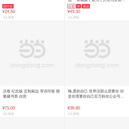
验的编年志 当当自营
限时抢
自营
券
满减
¥24.50
¥49.30
0人评价
0人评价
活着 纪念版 定制刷边 寄语印签 限
嗨,爱的自己 世界没那么需要你 但
量藏书票 自营
是你需要你自己百万粉丝公众号大
V风茕子成熟之作 现代女性文学情
感小说
¥75.00
¥38.80
0人评价
0人评价