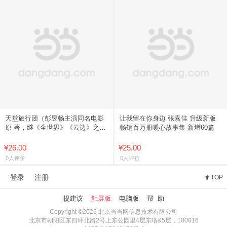
天堂旅行团（彭昱畅主演同名电影
让我留在你身边 张嘉佳 升级新版
原 著，继《全世界》《云边》之
畅销百万册暖心故事集 新增60篇
后，
¥26.00
¥25.00
0人评价
0人评价
登录
注册
TOP
提建议
触屏版
电脑版
帮 助
Copyright ©2026 北京当当网信息技术有限公司
北京市朝阳区东四环北路2号上东公园里4层东塔&5层，100016