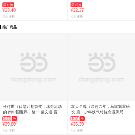
限时抢
限时抢
¥23.40
¥32.37
0人评价
0人评价
推广商品
伶仃世（伏笔计划首奖，瑰奇流动
双天至尊（暌违六年，马家辉重磅
的 南中国世界，格非 梁文道 曹保
长 篇！少年侠气对抗命运牌局！）
平
一
包邮
券
包邮
券
¥39.80
¥36.30
0人评价
0人评价