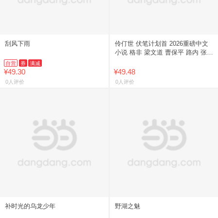
刮风下雨
伶仃世 伏笔计划首 2026重磅中文
小说 格非 梁文道 曹保平 路内 张悦
然 淡豹【可开发票】
自营
券
满减
¥49.30
¥49.48
0人评价
0人评价
补时光的乌龙少年
野湖之魅