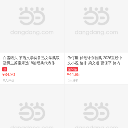
白雪猪头 茅盾文学奖鲁迅文学奖双
伶仃世 伏笔计划首奖 2026重磅中
冠得主苏童亲选18篇经典代表作 永
文小说 格非 梁文道 曹保平 路内 张
恒的香椿树街 挣扎在善恶爱恨间的
悦然 淡豹推荐
券
限时抢
小人物众生相 浙江人民
¥34.90
¥44.85
0人评价
0人评价