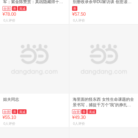
军；紫金陈赞赏：真凶隐藏得十分
别册收录余华DU家访谈 创意读者
到位！嘘，雪好干净，能盖住所有
互动内容 中国现当代文学 讲述普
自营
券
满减
券
秘密）
通人在苦难岁月里坚韧求
¥78.00
¥57.50
0人评价
0人评价
姐夫同志
海里面的怪东西 女性生命课题的全
景书写，捕捉千万个“我”的挣扎与
觉醒
自营
券
满减
自营
券
满减
¥55.10
¥49.30
0人评价
0人评价