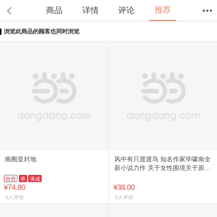
推荐
商品
详情
评论
浏览此商品的顾客也同时浏览
首页
分类
值得买
购物车
我的当当
南囿皇封地
风中有只渡渡鸟 知名作家毕啸南全
新小说力作 关于女性困境关于原生
家庭关于爱与被爱关于自我救赎一
自营
券
满减
个女孩 一生要被杀死多少次
¥74.80
¥38.00
0人评价
0人评价