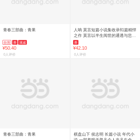
青春三部曲：青果
人呐 莫言短篇小说集收录81篇精悍
之作 莫言以半生阅世的通透与悲悯
将人间百态 人性幽微凝于数百字之
自营
券
满减
券
间 写尽人心深处的复
¥50.40
¥42.10
0人评价
0人评价
青春三部曲：青果
棋盘山下 侯志明 长篇小说 年代小
说 一部着眼于普凡个人非凡生命经