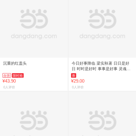
沉重的红盖头
今日好事降临 梁实秋著 日日是好
日 时时是好时 事事是好事 灵魂生
活家梁实秋对人生的真实祝祷 现当
自营
限时抢
券
代文学散文随笔 中国友
¥43.90
¥29.00
0人评价
0人评价