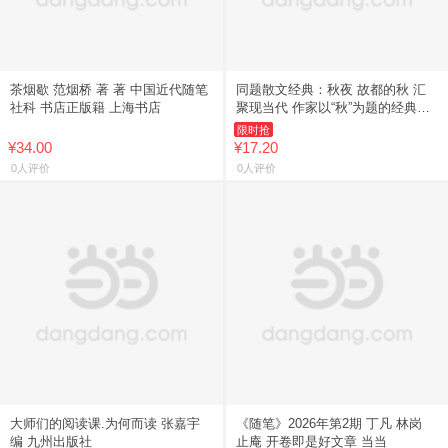
茶烟歇 范烟桥 著 著 中国近代随笔
同题散文经典：秋夜 故都的秋 汇
社科 书店正版籍 上海书店
聚现当代 作家以“秋”为题的经典散
文
限时抢
¥34.00
¥17.20
0人评价
0人评价
大师们的阅读课.为何而读 张嘉宇
《随笔》2026年第2期 丁凡 林岗
编 九州出版社
止庵 开卷即是好文章 当当