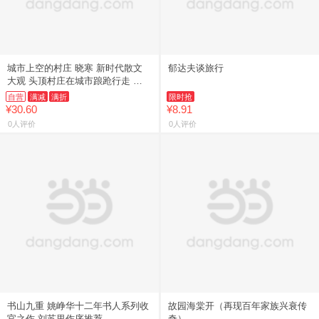
城市上空的村庄 晓寒 新时代散文
郁达夫谈旅行
大观 头顶村庄在城市踉跄行走 记
录打工者日常悲欢与时代裂隙
自营
满减
满折
限时抢
¥30.60
¥8.91
0人评价
0人评价
书山九重 姚峥华十二年书人系列收
故园海棠开（再现百年家族兴衰传
官之作 刘苏里作序推荐
奇）