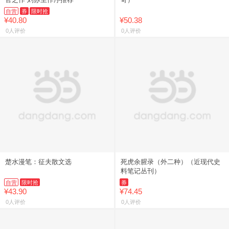
自营
券
限时抢
¥40.80
¥50.38
0人评价
0人评价
楚水漫笔：征夫散文选
死虎余腥录（外二种）（近现代史
料笔记丛刊）
自营
限时抢
券
¥43.90
¥74.45
0人评价
0人评价