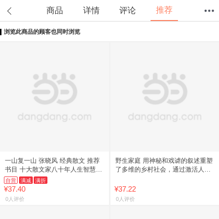
推荐
商品
详情
评论
浏览此商品的顾客也同时浏览
首页
分类
值得买
购物车
我的当当
一山复一山 张晓风 经典散文 推荐
野生家庭 用神秘和戏谑的叙述重塑
书目 十大散文家八十年人生智慧
了多维的乡村社会，通过激活人与
给跋涉者的力量之书
物之间的灵性，发掘了新的、更具
自营
满减
满折
纷繁形态的感性世界 xf
¥37.40
¥37.22
0人评价
0人评价