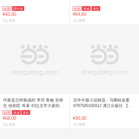
自营
限时抢
自营
满减
满折
¥43.90
¥64.60
0人评价
0人评价
作家是怎样炼成的 李洱 鲁敏 史铁
百年中篇小说精选：马嘶岭血案
生 徐则臣 等著 43位文学大家的写
9787580105912 漓江出版社 【新
作秘籍与心路历程
华书店正版书籍】
自营
满减
满折
¥68.00
¥30.30
0人评价
0人评价