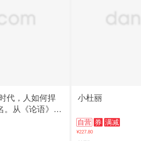
的时代，人如何捍
小杜丽
名。从《论语》箴
自营
券
满减
¥227.80