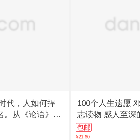
的时代，人如何捍
100个人生遗愿
名。从《论语》箴
志读物 感人至深
温暖有力 直抵
包邮
¥21.60