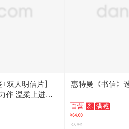
签+双人明信片】
惠特曼《书信》
力作 温柔上进小
自营
券
满减
¥64.60
0人评价