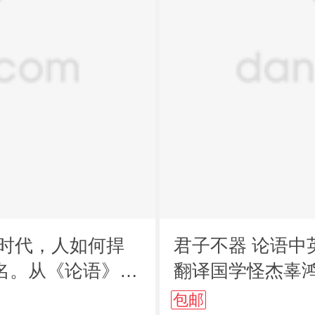
的时代，人如何捍
君子不器 论语
名。从《论语》箴
翻译国学怪杰辜
言到当代精神方案
包邮