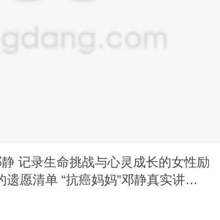
 邓静 记录生命挑战与心灵成长的女性励
的遗愿清单 “抗癌妈妈”邓静真实讲述