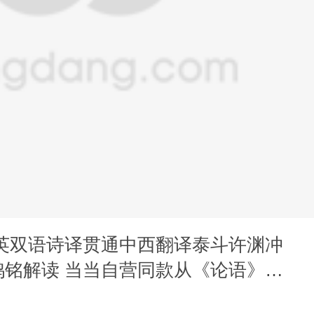
中英双语诗译贯通中西翻译泰斗许渊冲
鸿铭解读 当当自营同款从《论语》箴
 重塑今