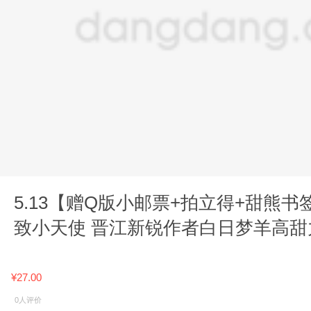
5.13【赠Q版小邮票+拍立得+甜熊书
致小天使 晋江新锐作者白日梦羊高甜
花鸟燕棠x中俄混
¥27.00
0人评价