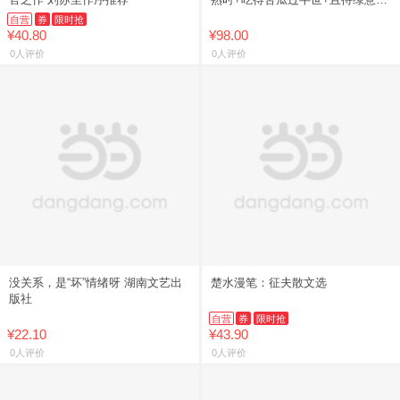
树梢 9787580807748
自营
券
限时抢
¥40.80
¥98.00
0人评价
0人评价
没关系，是“坏”情绪呀 湖南文艺出
楚水漫笔：征夫散文选
版社
自营
券
限时抢
¥22.10
¥43.90
0人评价
0人评价