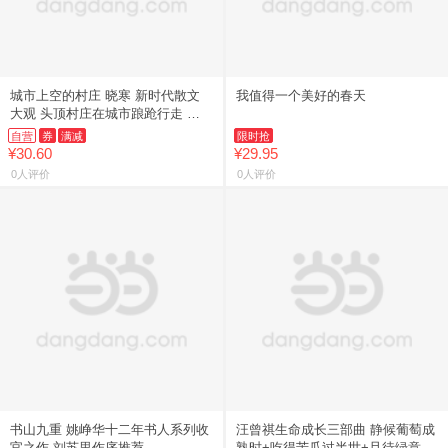
城市上空的村庄 晓寒 新时代散文
我值得一个美好的春天
大观 头顶村庄在城市踉跄行走 记
录打工者日常悲欢与时代裂隙
自营
券
满减
限时抢
¥30.60
¥29.95
0人评价
0人评价
书山九重 姚峥华十二年书人系列收
汪曾祺生命成长三部曲 静候葡萄成
官之作 刘苏里作序推荐
熟时+吃得苦瓜过半世+且待绿意满