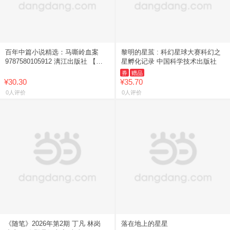
百年中篇小说精选：马嘶岭血案
黎明的星茧 : 科幻星球大赛科幻之
9787580105912 漓江出版社 【新
星孵化记录 中国科学技术出版社
华书店正版书籍】
券
赠品
¥30.30
¥35.70
0人评价
0人评价
《随笔》2026年第2期 丁凡 林岗
落在地上的星星