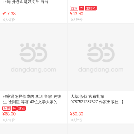
止庵 开卷即是好文章 当当
自营
券
限时抢
¥17.38
¥43.90
0人评价
0人评价
作家是怎样炼成的 李洱 鲁敏 史铁
大草地/特·官布扎布
生 徐则臣 等著 43位文学大家的写
9787521237627 作家出版社 【新
作秘籍与心路历程
华书店正版书籍】
自营
券
满减
¥68.00
¥50.30
0人评价
0人评价