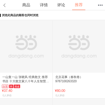
推荐
商品
详情
评论
浏览此商品的顾客也同时浏览
首页
分类
值得买
购物车
我的当当
一山复一山 张晓风 经典散文 推荐
北京花事（春秋卷）
书目 十大散文家八十年人生智慧
9787100263320
给跋涉者的力量之书
自营
券
满减
¥37.40
¥80.00
0人评价
0人评价