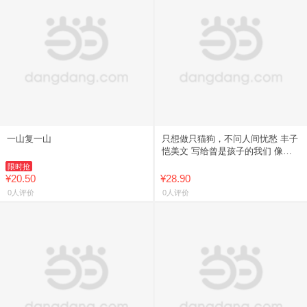
一山复一山
只想做只猫狗，不问人间忧愁 丰子
恺美文 写给曾是孩子的我们 像猫
一样慵懒，像狗一样欢腾。世界催
限时抢
你长大，丰子恺愿你天真！看
¥20.50
¥28.90
0人评价
0人评价