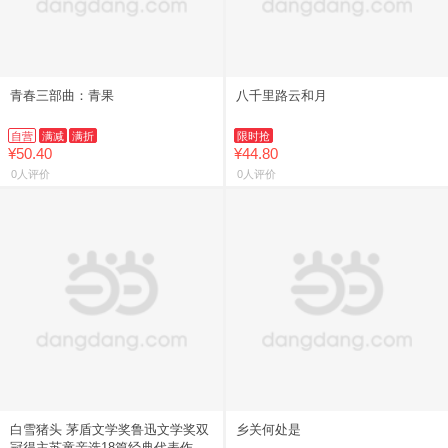
青春三部曲：青果
八千里路云和月
自营
满减
满折
限时抢
¥50.40
¥44.80
0人评价
0人评价
白雪猪头 茅盾文学奖鲁迅文学奖双
乡关何处是
冠得主苏童亲选18篇经典代表作 永