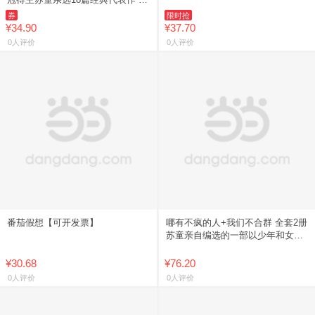
恒的香椿树街 挣扎在善恶爱恨间的
券
限时抢
小人物众生相 浙江人民
¥34.90
¥37.70
0人评价
0人评价
番茄假想【可开发票】
哪有不疯的人+我们不合群 全套2册
苏童亲自编选的一部以少年和女性
为主角的短篇小说集 现当代短篇小
说集 苏童2026新书
¥30.68
¥76.20
0人评价
0人评价