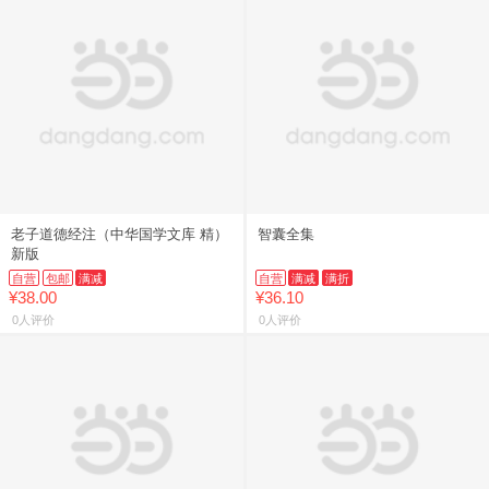
老子道德经注（中华国学文库 精）
智囊全集
新版
自营
包邮
满减
自营
满减
满折
¥38.00
¥36.10
0人评价
0人评价