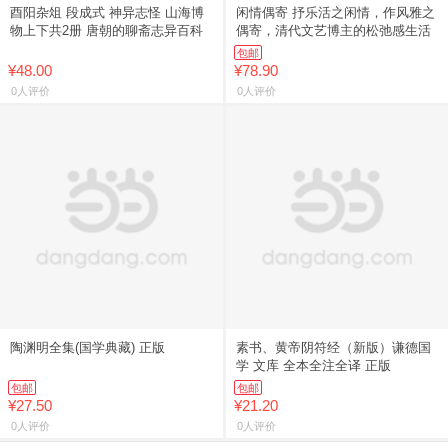
酉阳杂俎 段成式 神异志怪 山海博
闲情偶寄 抒乐活之闲情，作风雅之
物上下共2册 唐朝的聊斋志异百科
偶寄，清代文艺博主的松弛感生活
包邮
¥48.00
¥78.90
0人评价
0人评价
陶渊明全集(国学典藏) 正版
素书、黄帝阴符经（新版）谦德国
学 文库 全本全注全译 正版
包邮
包邮
¥27.50
¥21.20
0人评价
0人评价