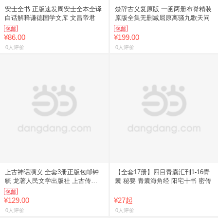
安士全书 正版速发周安士全本全译
楚辞古义复原版 一函两册布脊精装
白话解释谦德国学文库 文昌帝君
原版全集无删减屈原离骚九歌天问
包邮
包邮
¥86.00
¥199.00
0人评价
0人评价
上古神话演义 全套3册正版包邮钟
【全套17册】四目青囊汇刊1-16青
毓 龙著人民文学出版社 上古传说
囊 秘要 青囊海角经 阳宅十书 密传
传
包邮
¥129.00
¥27起
0人评价
0人评价