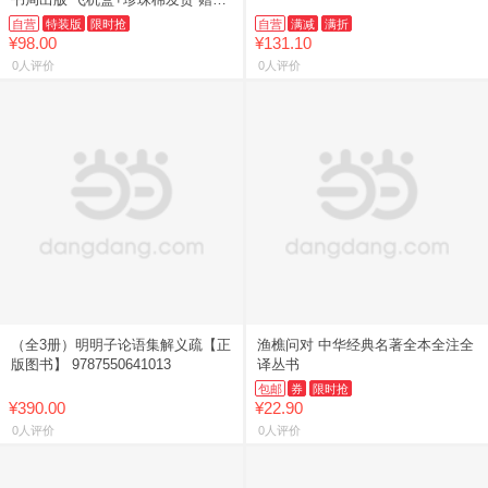
藏书票书签和四大名本别册
自营
特装版
限时抢
自营
满减
满折
¥98.00
¥131.10
0人评价
0人评价
（全3册）明明子论语集解义疏【正
渔樵问对 中华经典名著全本全注全
版图书】 9787550641013
译丛书
包邮
券
限时抢
¥390.00
¥22.90
0人评价
0人评价