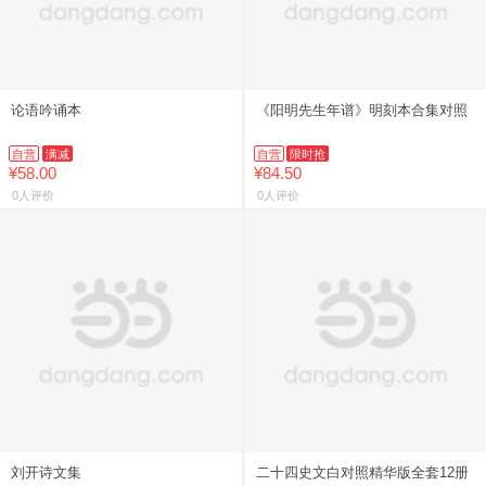
论语吟诵本
《阳明先生年谱》明刻本合集对照
自营
满减
自营
限时抢
¥58.00
¥84.50
0人评价
0人评价
刘开诗文集
二十四史文白对照精华版全套12册