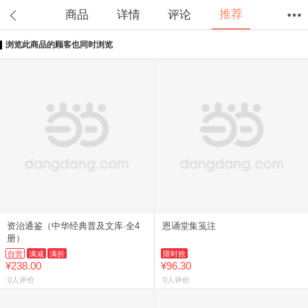
推荐
商品
详情
评论
浏览此商品的顾客也同时浏览
首页
分类
值得买
购物车
我的当当
资治通鉴（中华经典普及文库·全4
恩诵堂集笺注
册）
自营
满减
满折
限时抢
¥238.00
¥96.30
0人评价
0人评价