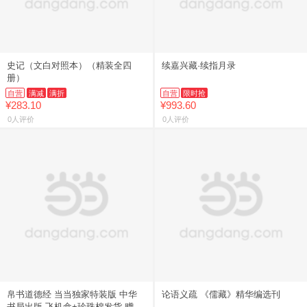
史记（文白对照本）（精装全四
续嘉兴藏·续指月录
册）
自营
满减
满折
自营
限时抢
¥283.10
¥993.60
0人评价
0人评价
帛书道德经 当当独家特装版 中华
论语义疏 《儒藏》精华编选刊
书局出版 飞机盒+珍珠棉发货 赠送