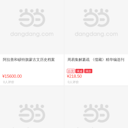
阿拉善和硕特旗蒙古文历史档案
周易集解纂疏 《儒藏》精华编选刊
自营
满减
满折
¥15600.00
¥218.50
0人评价
0人评价