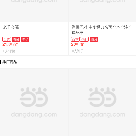
老子会笺
渔樵问对 中华经典名著全本全注全
译丛书
自营
满减
满折
自营
包邮
满减
¥189.00
¥29.00
0人评价
0人评价
推广商品