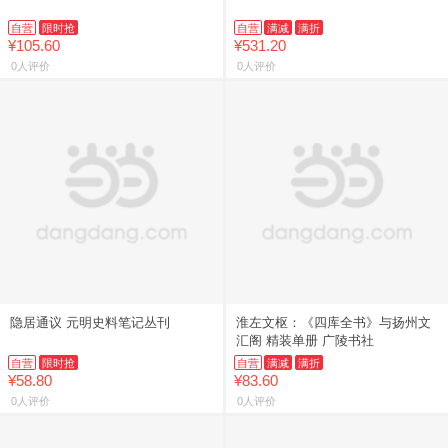
自营
限时抢
自营
满减
满折
¥105.60
¥531.20
0人评价
0人评价
隐居通议 元明史料笔记丛刊
淮左文枢：《四库全书》与扬州文
汇阁 精装单册 广陵书社
自营
限时抢
自营
满减
满折
¥58.80
¥83.60
0人评价
0人评价