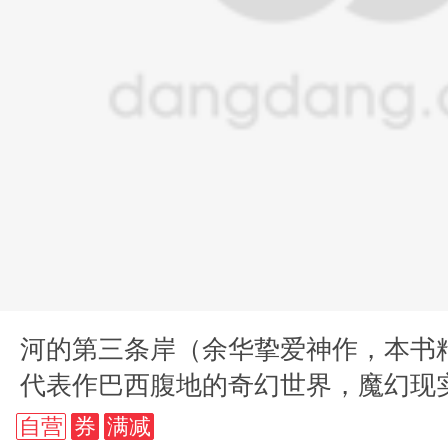
河的第三条岸（余华挚爱神作，本书
代表作巴西腹地的奇幻世界，魔幻现
声）
自营
券
满减