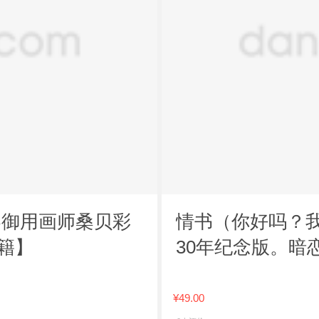
客御用画师桑贝彩
情书（你好吗？
籍】
30年纪念版。暗
¥49.00