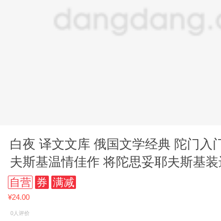
白夜 译文文库 俄国文学经典 陀门入门
夫斯基温情佳作 将陀思妥耶夫斯基装
自营
券
满减
¥24.00
0人评价