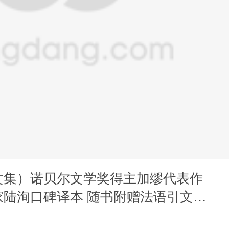
文集）诺贝尔文学奖得主加缪代表作
家陆洵口碑译本 随书附赠法语引文书
念卡片