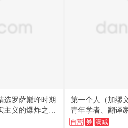
精选罗萨巅峰时期
第一个人（加缪
实主义的爆炸之
青年学者、翻译
签和封面同款纪
自营
券
满减