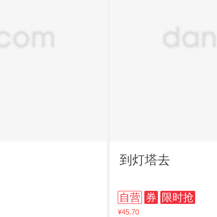
到灯塔去
自营
券
限时抢
¥45.70