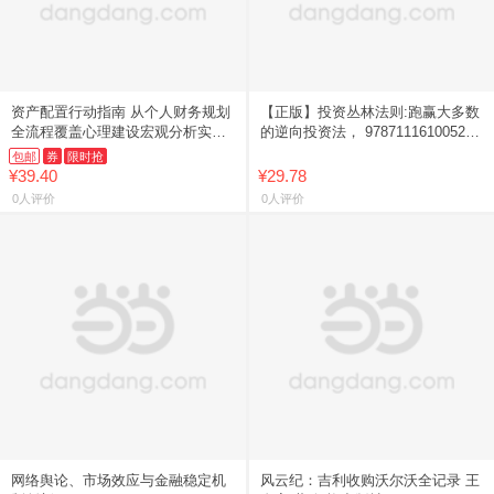
资产配置行动指南 从个人财务规划
【正版】投资丛林法则:跑赢大多数
全流程覆盖心理建设宏观分析实操
的逆向投资法， 9787111610052，
方法助你摆脱跟风投资在不确定市
机械工业出版社【如是套装，价格
包邮
券
限时抢
场中守住财富稳步增值家庭理财
是一本的价格
¥39.40
¥29.78
0人评价
0人评价
网络舆论、市场效应与金融稳定机
风云纪：吉利收购沃尔沃全记录 王