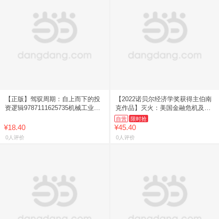
【正版】驾驭周期：自上而下的投
【2022诺贝尔经济学奖获得主伯南
资逻辑9787111625735机械工业出
克作品】灭火：美国金融危机及其
版社【正版图书可开发票】
教训（团购请致电400-106-6666转
自营
限时抢
6）
¥18.40
¥45.40
0人评价
0人评价