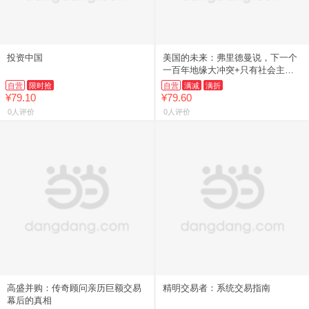
投资中国
美国的未来：弗里德曼说，下一个
一百年地缘大冲突+只有社会主义
才能救美国（套装2册）
自营
限时抢
自营
满减
满折
¥79.10
¥79.60
0人评价
0人评价
高盛并购：传奇顾问亲历巨额交易
精明交易者：系统交易指南
幕后的真相