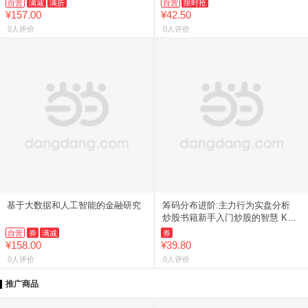
自营
满减
满折
自营
限时抢
社
¥157.00
¥42.50
0人评价
0人评价
基于大数据和人工智能的金融研究
筹码分布进阶:主力行为实盘分析
炒股书籍新手入门炒股的智慧 K线
技术分析擒牛术股票MA指标战法炒
自营
券
满减
券
股指标从零开始学炒股教程
¥158.00
¥39.80
0人评价
0人评价
推广商品