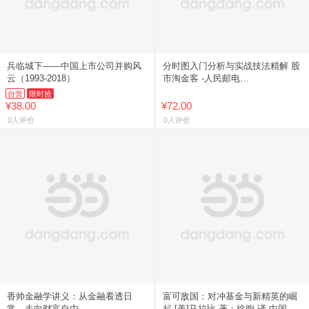
兵临城下——中国上市公司并购风
分时图入门分析与实战技法精解 股
云（1993-2018）
市淘金客 -人民邮电
9787115688828
自营
限时抢
¥38.00
¥72.00
0人评价
0人评价
香帅金融学讲义：从金融看透日
富可敌国：对冲基金与新精英的崛
常，走向财富自由
起 [美]马拉比 著；徐煦 译 中国人