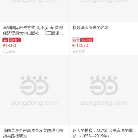
新编国际融资方式 闫小彦 著 首都
指数基金管理的艺术
经济贸易大学出版社，【正版保
证】
券
限时抢
自营
限时抢
¥13.00
¥100.70
0人评价
0人评价
我国普惠金融高质量发展的理论框
伟大的博弈：华尔街金融帝国的崛
架与路径研究
起 （1653—2019年）