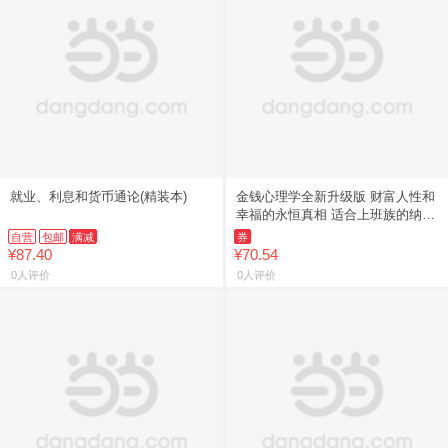
就业、利息和货币通论(精装本)
金钱心理学全新升级版 财富人性和
幸福的永恒真相 适合上班族的纳瓦
尔宝典 理财小白适看的理财指南
自营
包邮
满减
券
22堂大道至简的财富课中
¥87.40
¥70.54
0人评价
0人评价