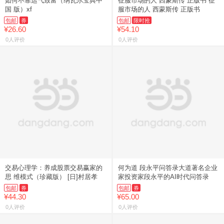
如何不靠运气致富（纳瓦尔宝典中
征服市场的人 西蒙斯传 正版书 征
国 版）xf
服市场的人 西蒙斯传 正版书
包邮
券
包邮
限时抢
¥26.60
¥54.10
0人评价
0人评价
交易心理学：养成股票交易赢家的
何为道 段永平问答录大道著名企业
思 维模式（珍藏版） [日]村居孝
家投资家段永平的AI时代问答录
包邮
券
包邮
券
¥44.30
¥65.00
0人评价
0人评价