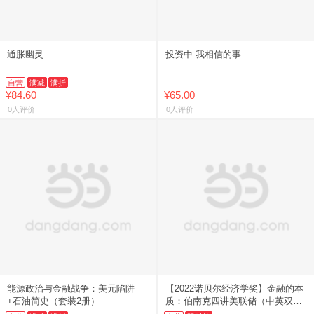
通胀幽灵
投资中 我相信的事
自营
满减
满折
¥84.60
¥65.00
0人评价
0人评价
能源政治与金融战争：美元陷阱
【2022诺贝尔经济学奖】金融的本
+石油简史（套装2册）
质：伯南克四讲美联储（中英双语
版）解读金融危机三部曲 中信出版