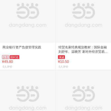
商业银行资产负债管理实践
经贸名家经典规划教材：国际金融
刘舒年、温晓芳 著对外经济贸易大
学出版社9787811347326
自营
限时抢
满减
¥49.80
¥10.50
0人评价
0人评价