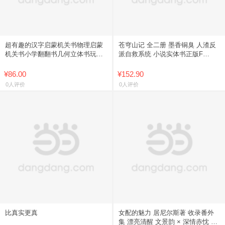
超有趣的汉字启蒙机关书物理启蒙
苍穹山记 全二册 墨香铜臭 人渣反
机关书小学翻翻书几何立体书玩转
派自救系统 小说实体书正版F
图形几何探索兴趣数学思维启蒙立
9787557036300
体课外书
¥86.00
¥152.90
0人评价
0人评价
比真实更真
女配的魅力 居尼尔斯著 收录番外
集 漂亮清醒 文景韵 × 深情赤忱 张