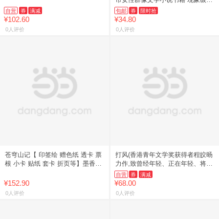
套路大女主爽文重塑女性群像新巅
自营
券
满减
包邮
券
限时抢
峰 经典文学随笔畅销读物
¥102.60
¥34.80
0人评价
0人评价
苍穹山记【 印签绘 赠色纸 透卡 票
打风(香港青年文学奖获得者程皎旸
根 小卡 贴纸 套卡 折页等】墨香铜
力作,致曾经年轻、正在年轻、将要
臭新书 人渣反派自救系统原版实体
年轻的我们——努力去拥抱，哪管
自营
券
满减
书全套小说 正版
风力大小)
¥152.90
¥68.00
0人评价
0人评价