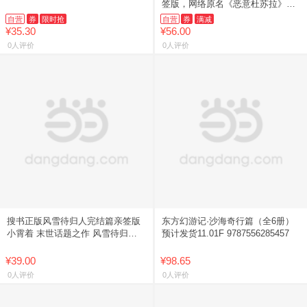
签版，网络原名《恶意杜苏拉》，
人气作者戈鞅女本位口碑之作）
自营
券
限时抢
自营
券
满减
¥35.30
¥56.00
0人评价
0人评价
搜书正版风雪待归人完结篇亲签版
东方幻游记·沙海奇行篇（全6册）
小霄着 末世话题之作 风雪待归人
预计发货11.01F 9787556285457
末世小说书籍
¥39.00
¥98.65
0人评价
0人评价