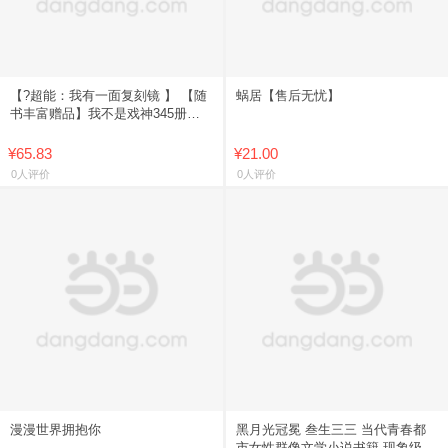
【?超能：我有一面复刻镜 】 【随
蜗居【售后无忧】
书丰富赠品】我不是戏神345册全
套装 我不是戏神实体书正版 三九
音域小说超能我有一面复
¥65.83
¥21.00
0人评价
0人评价
漫漫世界拥抱你
黑月光冠冕 叁生三三 当代青春都
市女性群像文学小说书籍 现象级反