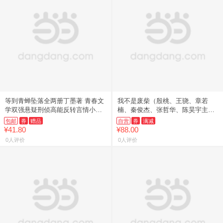
等到青蝉坠落全两册丁墨著 青春文
我不是废柴（殷桃、王骁、章若
学双强悬疑刑侦高能反转言情小说
楠、秦俊杰、张哲华、陈昊宇主演
实体书 博文轩图书专营店 湖南文
都市话题剧《凡人歌》原著小说）
包邮
券
赠品
自营
券
满减
艺
¥41.80
¥88.00
0人评价
0人评价