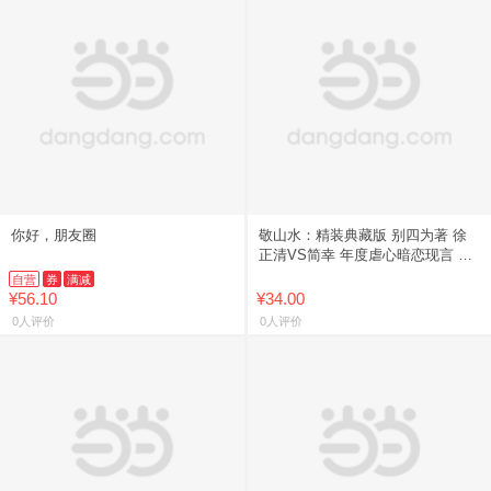
你好，朋友圈
敬山水：精装典藏版 别四为著 徐
正清VS简幸 年度虐心暗恋现言 青
春言情文学小说 磨铁出品 正版书
自营
券
满减
籍小说 中国友谊出版公
¥56.10
¥34.00
0人评价
0人评价