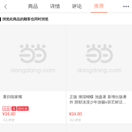
推荐
商品
详情
评论
浏览此商品的顾客也同时浏览
首页
分类
值得买
购物车
我的当当
重归陆家嘴
正版 潮湿蝴蝶 池盎著 新增出版番
外 阴郁淡漠少年游赐x容艺鲜活明
艳少女 酸涩暖心校园暗恋成真救赎
自营
券
限时抢
文言情小说实体书籍
¥34.80
¥34.80
0人评价
0人评价