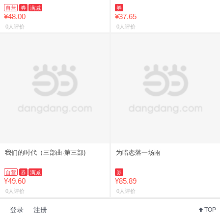
妄 青梅竹马久别重逢破镜重圆 青
自营
券
满减
券
春小说实体书籍 正
¥48.00
¥37.65
0人评价
0人评价
我们的时代（三部曲·第三部)
为暗恋落一场雨
自营
券
满减
券
¥49.60
¥85.89
0人评价
0人评价
登录
注册
TOP