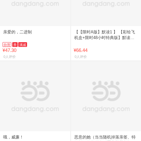
亲爱的，二进制
【【限时A版】默读1 】 【彩绘飞
机盒+限时48小时特典版】默读全
套小说实体书PRIEST 2026年纪念
自营
券
满减
版 默读全集正
¥47.30
¥66.44
0人评价
0人评价
哦，威廉！
恶意的她（当当随机掉落亲签、特