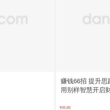
赚钱66招 提升
用别样智慧开启
功励志抖音正版
¥35.80