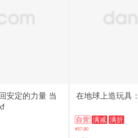
回安定的力量 当
在地球上造玩具
f
自营
满减
满折
¥57.80