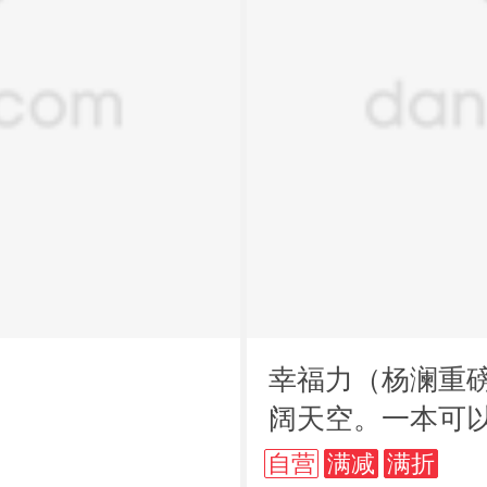
幸福力（杨澜重
阔天空。一本可
自营
满减
满折