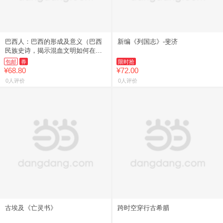
巴西人：巴西的形成及意义（巴西
新编《列国志》-斐济
民族史诗，揭示混血文明如何在苦
难中重生并定义未来。真正的自由
包邮
券
限时抢
是彻底认识自己，然后成为自己。
¥68.80
¥72.00
0人评价
0人评价
古埃及《亡灵书》
跨时空穿行古希腊