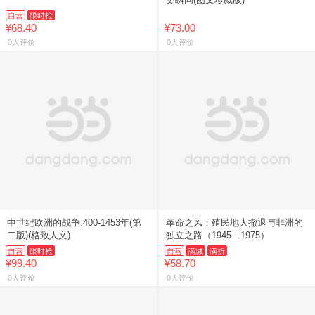
自营
限时抢
¥68.40
¥73.00
0人评价
0人评价
中世纪欧洲的战争:400-1453年(第
革命之风：殖民地大撤退与非洲的
二版)(格致人文)
独立之路（1945—1975）
自营
限时抢
自营
满减
满折
¥99.40
¥58.70
0人评价
0人评价