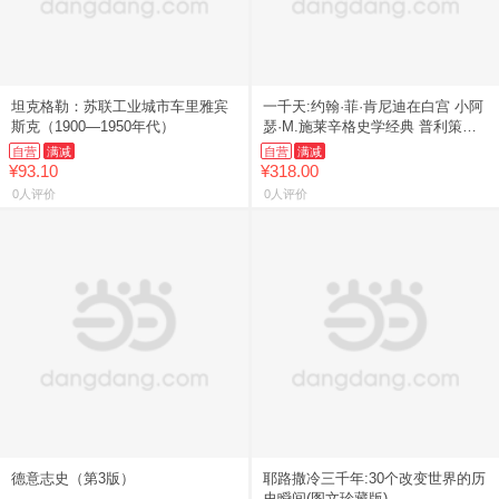
坦克格勒：苏联工业城市车里雅宾
一千天:约翰·菲·肯尼迪在白宫 小阿
斯克（1900—1950年代）
瑟·M.施莱辛格史学经典 普利策
奖、美国国家图书奖双料得主 当当
自营
满减
自营
满减
自营正版书
¥93.10
¥318.00
0人评价
0人评价
德意志史（第3版）
耶路撒冷三千年:30个改变世界的历
史瞬间(图文珍藏版)