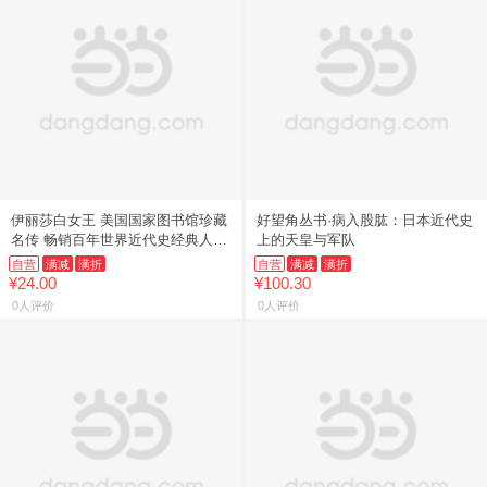
伊丽莎白女王 美国国家图书馆珍藏
好望角丛书·病入股肱：日本近代史
名传 畅销百年世界近代史经典人物
上的天皇与军队
传记
自营
满减
满折
自营
满减
满折
¥24.00
¥100.30
0人评价
0人评价