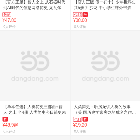
【官方正版】智人之上 从石器时代
【官方正版 假一罚十】少年世界史
到AI时代的信息网络简史 尤瓦尔
共5册 押沙龙 中小学生课外书孩
包邮
包邮
券
¥47.80
¥98.00
0人评价
0人评价
【单本任选】人类简史三部曲+智
人类简史：听房龙讲人类的故事
人 之上 全4册 人类简史今日简史未
（美 国历史学家房龙的成名之作，
多次
券
包邮
券
¥48.9起
¥19.20
0人评价
0人评价