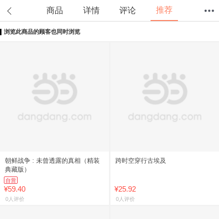
推荐
商品
详情
评论
浏览此商品的顾客也同时浏览
首页
分类
值得买
购物车
我的当当
朝鲜战争 : 未曾透露的真相（精装
跨时空穿行古埃及
典藏版）
自营
¥59.40
¥25.92
0人评价
0人评价