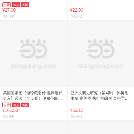
自营
满减
满折
¥27.00
¥22.90
0人评价
0人评价
美国国家图书馆珍藏名传 世界近代
亚洲文明史研究（第4辑） 孙英刚
史入门必读（全 5 册）伊丽莎白女
主编;张美侨 执行主编 社会科学文
王 / 玛丽女王 / 查理一世 / 查理二
献出版社
自营
满减
满折
世 / 彼得
¥161.50
¥69.12
0人评价
0人评价