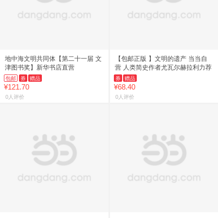
地中海文明共同体【第二十一届 文
【包邮正版 】文明的遗产 当当自
津图书奖】新华书店直营
营 人类简史作者尤瓦尔赫拉利力荐
包邮
券
赠品
券
赠品
¥121.70
¥68.40
0人评价
0人评价