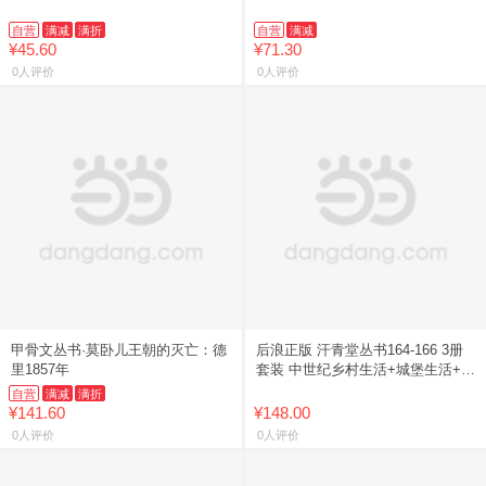
自营
满减
满折
自营
满减
¥45.60
¥71.30
0人评价
0人评价
甲骨文丛书·莫卧儿王朝的灭亡：德
后浪正版 汗青堂丛书164-166 3册
里1857年
套装 中世纪乡村生活+城堡生活+城
市生活 讲述中世纪生活之书 世界
自营
满减
满折
史欧洲史 中世
¥141.60
¥148.00
0人评价
0人评价