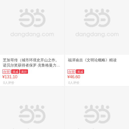
芝加哥传（城市环境史开山之作。
福泽谕吉《文明论概略》精读
诺贝尔奖获得者保罗·克鲁格曼力
荐。）
自营
满减
满折
自营
满减
¥131.10
¥46.60
0人评价
0人评价