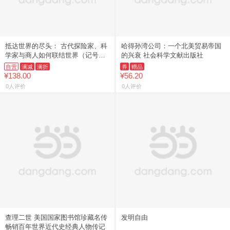
抵达世界的尽头： 古代探险家、科
哈得孙湾公司：一个北美贸易帝国
学家与商人如何联结世界（记号
的兴衰 社会科学文献出版社
134）
自营
满减
满折
券
赠品
¥138.00
¥56.20
0人评价
0人评价
查理二世 美国国家图书馆珍藏名传
发明自由
畅销百年世界近代史经典人物传记