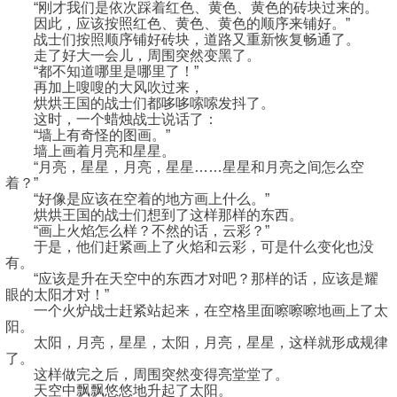
“刚才我们是依次踩着红色、黄色、黄色的砖块过来的。
因此，应该按照红色、黄色、黄色的顺序来铺好。”
战士们按照顺序铺好砖块，道路又重新恢复畅通了。
走了好大一会儿，周围突然变黑了。
“都不知道哪里是哪里了！”
再加上嗖嗖的大风吹过来，
烘烘王国的战士们都哆哆嗦嗦发抖了。
这时，一个蜡烛战士说话了：
“墙上有奇怪的图画。”
墙上画着月亮和星星。
“月亮，星星，月亮，星星……星星和月亮之间怎么空
着？”
“好像是应该在空着的地方画上什么。”
烘烘王国的战士们想到了这样那样的东西。
“画上火焰怎么样？不然的话，云彩？”
于是，他们赶紧画上了火焰和云彩，可是什么变化也没
有。
“应该是升在天空中的东西才对吧？那样的话，应该是耀
眼的太阳才对！”
一个火炉战士赶紧站起来，在空格里面嚓嚓嚓地画上了太
阳。
太阳，月亮，星星，太阳，月亮，星星，这样就形成规律
了。
这样做完之后，周围突然变得亮堂堂了。
天空中飘飘悠悠地升起了太阳。