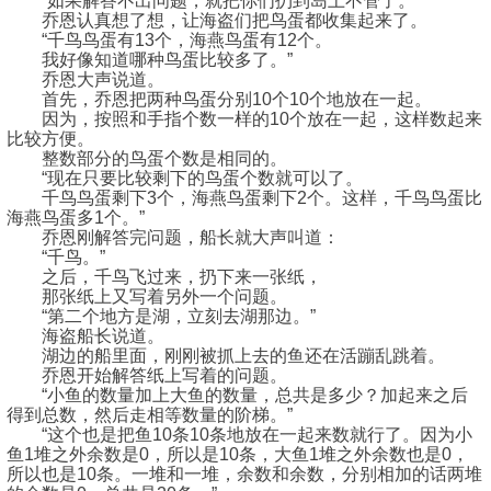
“如果解答不出问题，就把你们扔到岛上不管了。”
乔恩认真想了想，让海盗们把鸟蛋都收集起来了。
“千鸟鸟蛋有13个，海燕鸟蛋有12个。
我好像知道哪种鸟蛋比较多了。”
乔恩大声说道。
首先，乔恩把两种鸟蛋分别10个10个地放在一起。
因为，按照和手指个数一样的10个放在一起，这样数起来
比较方便。
整数部分的鸟蛋个数是相同的。
“现在只要比较剩下的鸟蛋个数就可以了。
千鸟鸟蛋剩下3个，海燕鸟蛋剩下2个。这样，千鸟鸟蛋比
海燕鸟蛋多1个。”
乔恩刚解答完问题，船长就大声叫道：
“千鸟。”
之后，千鸟飞过来，扔下来一张纸，
那张纸上又写着另外一个问题。
“第二个地方是湖，立刻去湖那边。”
海盗船长说道。
湖边的船里面，刚刚被抓上去的鱼还在活蹦乱跳着。
乔恩开始解答纸上写着的问题。
“小鱼的数量加上大鱼的数量，总共是多少？加起来之后
得到总数，然后走相等数量的阶梯。”
“这个也是把鱼10条10条地放在一起来数就行了。因为小
鱼1堆之外余数是0，所以是10条，大鱼1堆之外余数也是0，
所以也是10条。一堆和一堆，余数和余数，分别相加的话两堆