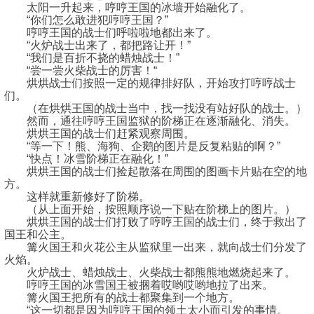
太阳一升起来，哼哼王国的冰墙开始融化了。
“你们怎么敢进犯哼哼王国？”
哼哼王国的战士们呼啦啦地都出来了。
“火炉战士出来了，都把路让开！”
“我们是百折不挠的蜡烛战士！”
“尝一尝火柴战士的厉害！“
烘烘战士们按照一定的规律排好队，开始攻打哼哼战士
们。
（在烘烘王国的战士当中，找一找没有站好队的战士。）
然而，通往哼哼王国监狱的阶梯正在逐渐融化、消失。
烘烘王国的战士们赶紧观察周围。
“等一下！熊、海狗、企鹅的图片是反复粘贴的啊？”
“快点！冰雪阶梯正在融化！”
烘烘王国的战士们捡起散落在周围的图画卡片贴在空的地
方。
这样就重新修好了阶梯。
（从上面开始，按照顺序说一下贴在阶梯上的图片。）
烘烘王国的战士们打败了哼哼王国的战士们，终于救出了
国王和公主。
篝火国王和火花公主从监狱里一出来，就向战士们分发了
火焰。
火炉战士、蜡烛战士、火柴战士都熊熊地燃烧起来了。
哼哼王国的冰雪国王被捆着哎哟哎哟地拉了出来。
篝火国王把所有的战士都聚集到一个地方。
“这一切都是因为哼哼王国的领土太小而引发的事情。