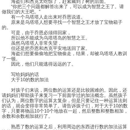
海盗们和杰克太吃惊了，赶紧藏到了树的后面。
“你把三个问题都解答出来了，可以成为智慧之王了。请
做我们的大王吧。”
有一个乌塔塔人走出来对乔恩说道。
原来是乌塔塔人想要寻找一个智慧之王才放了宝物箱子
的。
可是，由于乔恩必须得回家，
所以他不能成为乌塔塔岛的智慧之王。
虽然乌塔塔人非常失望，
但还是把乔恩和杰克平安地送回了家。
海盗们想要偷偷地把宝物偷走，结果，却被乌塔塔人教训
了一顿。
因此，他们只能逃得远远的了。
写给妈妈的话
大于10的数的加法
对孩子们来说，两位数的运算还是比较困难的。因此，还
请妈妈们帮助孩子来复习一下前面学过的加法概念。虽然孩子
们认为，两位数字的运算太复杂，但是只要记住一种运算法则
的话，就会变得非常简单了。请告诉孩子们，对于大于10的数
字，只要将物品10个10个地放在一起，然后整数和整数相加，
余数和余数相加就行了。
熟悉了数的运算之后，利用周边的东西进行数的加法运算