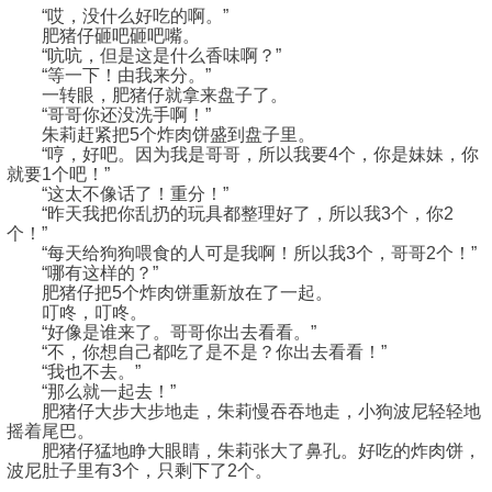
“哎，没什么好吃的啊。”
肥猪仔砸吧砸吧嘴。
“吭吭，但是这是什么香味啊？”
“等一下！由我来分。”
一转眼，肥猪仔就拿来盘子了。
“哥哥你还没洗手啊！”
朱莉赶紧把5个炸肉饼盛到盘子里。
“哼，好吧。因为我是哥哥，所以我要4个，你是妹妹，你
就要1个吧！”
“这太不像话了！重分！”
“昨天我把你乱扔的玩具都整理好了，所以我3个，你2
个！”
“每天给狗狗喂食的人可是我啊！所以我3个，哥哥2个！”
“哪有这样的？”
肥猪仔把5个炸肉饼重新放在了一起。
叮咚，叮咚。
“好像是谁来了。哥哥你出去看看。”
“不，你想自己都吃了是不是？你出去看看！”
“我也不去。”
“那么就一起去！”
肥猪仔大步大步地走，朱莉慢吞吞地走，小狗波尼轻轻地
摇着尾巴。
肥猪仔猛地睁大眼睛，朱莉张大了鼻孔。好吃的炸肉饼，
波尼肚子里有3个，只剩下了2个。