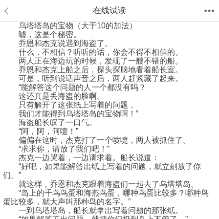
在线试读
乌塔塔岛的宝物（大于10的加法）
嘘，这是个秘密。
首页
分类
值得买
购物车
我的当当
乔恩和杰克说遇到海盗了。
什么，不相信？听听的话，你会不得不相信的。
两人正在海边玩的时候，发现了一艘不错的船。
乔恩和杰克上船之后，探头探脑地看着船长室。
可是，听到说话声音之后，两人赶紧藏了起来。
“能解答这个问题的人一个都没有吗？
这还真是丢海盗的脸啊。
只有解开了这张纸上写着的问题，
我们才能得到乌塔塔岛的宝物啊！”
海盗船长叹了一口气。
“阿，阿，阿嚏！”
偏偏在这时，杰克打了一个喷嚏，两人被抓住了。
“求求你，请放了我们吧！”
杰克一边哭着，一边请求着。船长说道：
“好吧，如果能解答出纸上写着的问题，就立刻放了你
们。”
就这样，乔恩和杰克跟着海盗们一起去了乌塔塔岛。
“岛上的千鸟鸟蛋和海燕鸟蛋，哪种鸟蛋比较多？哪种鸟
蛋比较多，就大声叫那种鸟的名字。”
一到乌塔塔岛，船长就拿出写着问题的那张纸。