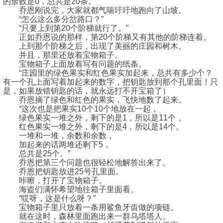
的余数是0，总共是20条。”
乔恩刚说完，大家就都气喘吁吁地跑向了山坡。
“怎么这么多分岔路口？”
“只要上到第20个阶梯就行了。”
正如乔恩说的那样，第20个阶梯又有其他的阶梯连着。
上到那个阶梯之后，出现了美丽的庄园和树木。
并且，那里还放着宝物箱子。
宝物箱子上面放着写有问题的纸条。
“庄园里的绿色果实和红色果实加起来，总共有多少个？
有一个孔上面写着加起来的数字，把钥匙放到那个孔里面！只
是，如果放错钥匙的话，就永远打不开宝箱了）
乔恩摘了绿色和红色的果实，飞快地数了起来。
“这次也是把果实10个10个地放在一起，
绿色果实一堆之外，剩下的是1，所以是11个，
红色果实一堆之外，剩下的是4，所以是14个。
一堆和一堆，余数和余数，
加起来的话两堆还剩下5，
总共是25个。”
乔恩把第三个问题也很轻松地解答出来了。
乔恩把钥匙放进25号孔里面。
咔嚓，打开了宝物箱子。
海盗们满怀希望地往箱子里面看。
“哎呀，这是什么呀？”
宝物箱子里只放着一条用鲨鱼牙齿做的项链。
就在这时，森林里面跑出来一群乌塔塔人。