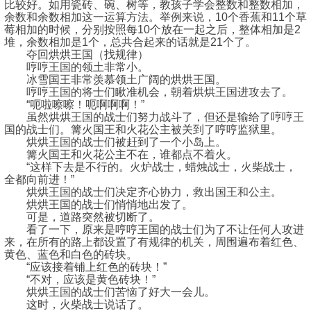
比较好。如用瓷砖、碗、树等，教孩子学会整数和整数相加，
余数和余数相加这一运算方法。举例来说，10个香蕉和11个草
莓相加的时候，分别按照每10个放在一起之后，整体相加是2
堆，余数相加是1个，总共合起来的话就是21个了。
夺回烘烘王国（找规律）
哼哼王国的领土非常小。
冰雪国王非常羡慕领土广阔的烘烘王国。
哼哼王国的将士们瞅准机会，朝着烘烘王国进攻去了。
“呃啦嚓嚓！呃啊啊啊！”
虽然烘烘王国的战士们努力战斗了，但还是输给了哼哼王
国的战士们。篝火国王和火花公主被关到了哼哼监狱里。
烘烘王国的战士们被赶到了一个小岛上。
篝火国王和火花公主不在，谁都点不着火。
“这样下去是不行的。火炉战士，蜡烛战士，火柴战士，
全都向前进！”
烘烘王国的战士们决定齐心协力，救出国王和公主。
烘烘王国的战士们悄悄地出发了。
可是，道路突然被切断了。
看了一下，原来是哼哼王国的战士们为了不让任何人攻进
来，在所有的路上都设置了有规律的机关，周围遍布着红色、
黄色、蓝色和白色的砖块。
“应该接着铺上红色的砖块！”
“不对，应该是黄色砖块！”
烘烘王国的战士们苦恼了好大一会儿。
这时，火柴战士说话了。