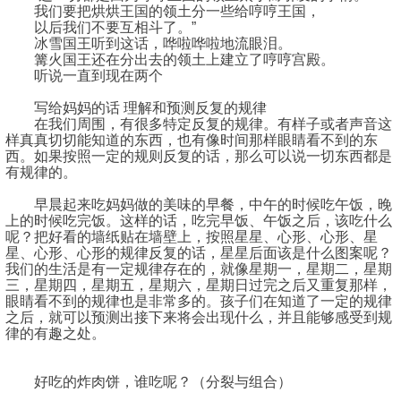
我们要把烘烘王国的领土分一些给哼哼王国，
以后我们不要互相斗了。”
冰雪国王听到这话，哗啦哗啦地流眼泪。
篝火国王还在分出去的领土上建立了哼哼宫殿。
听说一直到现在两个
写给妈妈的话 理解和预测反复的规律
在我们周围，有很多特定反复的规律。有样子或者声音这
样真真切切能知道的东西，也有像时间那样眼睛看不到的东
西。如果按照一定的规则反复的话，那么可以说一切东西都是
有规律的。
早晨起来吃妈妈做的美味的早餐，中午的时候吃午饭，晚
上的时候吃完饭。这样的话，吃完早饭、午饭之后，该吃什么
呢？把好看的墙纸贴在墙壁上，按照星星、心形、心形、星
星、心形、心形的规律反复的话，星星后面该是什么图案呢？
我们的生活是有一定规律存在的，就像星期一，星期二，星期
三，星期四，星期五，星期六，星期日过完之后又重复那样，
眼睛看不到的规律也是非常多的。孩子们在知道了一定的规律
之后，就可以预测出接下来将会出现什么，并且能够感受到规
律的有趣之处。
好吃的炸肉饼，谁吃呢？（分裂与组合）