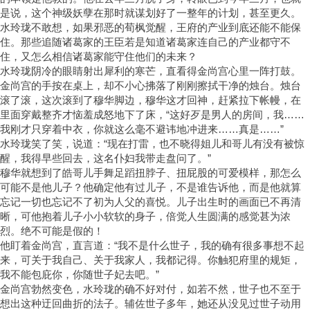
是说，这个神级妖孽在那时就谋划好了一整年的计划，甚至更久。
水玲珑不敢想，如果邪恶的荀枫觉醒，王府的产业到底还能不能保
住。那些追随诸葛家的王臣若是知道诸葛家连自己的产业都守不
住，又怎么相信诸葛家能守住他们的未来？
水玲珑阴冷的眼睛射出犀利的寒芒，直看得金尚宫心里一阵打鼓。
金尚宫的手按在桌上，却不小心拂落了刚刚擦拭干净的烛台。烛台
滚了滚，这次滚到了穆华脚边，穆华这才回神，赶紧拉下帐幔，在
里面穿戴整齐才恼羞成怒地下了床，“这好歹是男人的房间，我……
我刚才只穿着中衣，你就这么毫不避讳地冲进来……真是……”
水玲珑笑了笑，说道：“现在打雷，也不晓得姐儿和哥儿有没有被惊
醒，我得早些回去，这名仆妇我带走盘问了。”
穆华就想到了皓哥儿手舞足蹈扭脖子、扭屁股的可爱模样，那怎么
可能不是他儿子？他确定他有过儿子，不是谁告诉他，而是他就算
忘记一切也忘记不了初为人父的喜悦。儿子出生时的画面已不再清
晰，可他抱着儿子小小软软的身子，倍觉人生圆满的感觉甚为浓
烈。绝不可能是假的！
他盯着金尚宫，直言道：“我不是什么世子，我的确有很多事想不起
来，可关于我自己、关于我家人，我都记得。你触犯府里的规矩，
我不能包庇你，你随世子妃去吧。”
金尚宫勃然变色，水玲珑的确不好对付，如若不然，世子也不至于
想出这种迂回曲折的法子。辅佐世子多年，她还从没见过世子动用