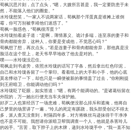
荀枫沉思片刻，点了点头，“嗯，大嫂所言甚是，我一定要防患于未
然，不能落入他们的圈套。”
水玲珑想笑，“一家人不说两家话，荀枫那个浑蛋真是谁摊上谁倒
霉，你可万别被李靖他们迷惑了。”
荀枫一脸惑色，“荀枫很浑蛋？”
水玲珑拍着桌子道：“是啊，薄情寡义、诡计多端，连至亲的妻子和
骨肉都能舍弃，这种人，你要是变成他，不觉恶心吗？”
荀枫想了想，再次点头，“若是连妻子和骨肉都能舍弃，那他真是没
脸活在这个世上，老天爷早早地收了他去是对的。”
噗——水玲珑没忍住。
荀枫走到书桌旁，依照水玲珑的话写了字条，然后拿出红色印泥，
自己和水玲珑各留了一个掌印。看着纸上的大手和小手，他的心底
莫名悸动了一下，却也只是一瞬便被新的事情盖了过去，“你刚刚提
到王府暗卫，你能调动他们吗？”
水玲珑眨了眨眼，如实答道：“嗯，有两个能调动的。”是诸葛钰留在
外院的，万一她出行便充当车夫保护她。
好歹二人也算经历了一场患难，荀枫便没那么排斥和遮掩，他将自
己梦里的场景讲了一遍，“玲儿的死定有蹊跷，我头部受创记不得太
多，派人查又没查到，时隔四年多，对方将蛛丝马迹抹得干干净净
也不是不可能。我想请你派暗卫帮我调查一个人，他就是杀害玲儿
的凶手。”言罢，取下脖子上的木牌，递到水玲珑手中，“我一直不知