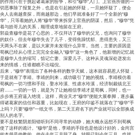
的作用只在于挑起诸葛家的纷争，和引“穆华”入门。上官燕所做的一
切恶事除了报复之外，也是在引起她的怀疑，一旦她怀疑了，便会
央人去南越查探，而南越那边，他们早就准备好了一个全新的“穆
华”，只等着她的人将“穆华”带来拆穿上官燕的阴谋，然后，“穆华”凭
着与皓哥儿的关系，顺理成章地留在王府。
郭焱查穆华是花了心思的，不仅拜访了穆华的父兄，也询问了穆华
的奴仆，但去年穆华失去了儿子，变得焦躁忧郁、患得患失，又三
天两头不在家，是以大家并未发现什么异常。当然，主要的原因是
荀枫已经从心理上完完全全融入“穆华”这一角色了，他新增的记忆就
是穆华人生的缩写，惦记亡妻、深爱儿子。这种从灵魂深处迸发出
来的情感，任谁都瞧不出端倪。
后来，“穆华”表现出了各种各样的数学天赋，这本就容易惹人怀疑，
于是就有了李靖。李靖的到来，成功吸引了她的视线，李靖模仿着
荀枫的一切习惯和手段，娶水玲溪、性虐水玲溪，经济制裁镇北王
府……一切的一切，就是为了让她相信李靖才是荀枫，同时，也一
步步将王府逼入绝境，这样，商业天才“穆华”便能大展拳脚，逐步赢
得诸葛家的信任和器重，比如现在，王府的印鉴不就落在了“穆华”手
上吗？只要“穆华”一纸文书，第二天王府名下的产业就可以全部换成
别人的名字。
要不是枝繁阴差阳错听到不同寻常的动静，她大概永远想不到荀枫
使了这样的诡计。“穆华”是他，李靖的手段也是他设计好的，金尚宫
的本领是他教的。他在去年三月脱了身，转眼已到今年三月，也就