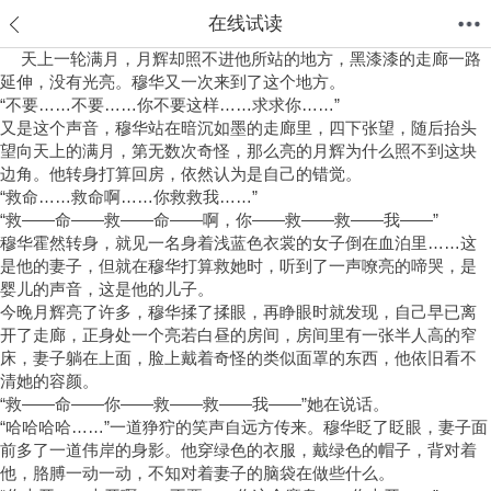
在线试读
天上一轮满月，月辉却照不进他所站的地方，黑漆漆的走廊一路
延伸，没有光亮。穆华又一次来到了这个地方。
首页
分类
值得买
购物车
我的当当
“不要……不要……你不要这样……求求你……”
又是这个声音，穆华站在暗沉如墨的走廊里，四下张望，随后抬头
望向天上的满月，第无数次奇怪，那么亮的月辉为什么照不到这块
边角。他转身打算回房，依然认为是自己的错觉。
“救命……救命啊……你救救我……”
“救——命——救——命——啊，你——救——救——我——”
穆华霍然转身，就见一名身着浅蓝色衣裳的女子倒在血泊里……这
是他的妻子，但就在穆华打算救她时，听到了一声嘹亮的啼哭，是
婴儿的声音，这是他的儿子。
今晚月辉亮了许多，穆华揉了揉眼，再睁眼时就发现，自己早已离
开了走廊，正身处一个亮若白昼的房间，房间里有一张半人高的窄
床，妻子躺在上面，脸上戴着奇怪的类似面罩的东西，他依旧看不
清她的容颜。
“救——命——你——救——救——我——”她在说话。
“哈哈哈哈……”一道狰狞的笑声自远方传来。穆华眨了眨眼，妻子面
前多了一道伟岸的身影。他穿绿色的衣服，戴绿色的帽子，背对着
他，胳膊一动一动，不知对着妻子的脑袋在做些什么。