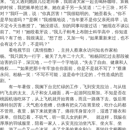
来。 ”近又遇到她跟几位老同事，我就请大家一起去喝杯咖啡。算账
的时候，我把账单抢过来。她在桌子另一头笑道：“二十三块，对不
对？”我吓一跳，说：“你真厉害！”“我很聪明的。”她歪着头，“你不
是早知道吗？”“是啊！”我感慨地说，“当年要不是你父亲死得早，说
不定今天当教授了。”她没搭话。别的同事却接过话：“她现在不谈以
前了。”“对！”她咬着牙说，“我儿子刚考上布朗士科学高中，你知道
吗？有了他，我很满足。”想了想，又加一句，“如果重新来过，也不
会有这个儿子，不是吗？”
看电视节目《真情指数》，主持人蔡康永访问知名作家柏
杨。“我只因为一行字，被关了九年二十六天。”柏杨回忆过去那段被
迫害的日子，深沉地，一个字一个字地说，“失去了自由、健康和人
格权……”“如果把那十年牢放在你面前，你是不是就不写了？”蔡康
永问。柏杨一笑：“不写不可能，这是命中注定的，个性造成的悲
剧。”
有一年暑假，我搁下台北忙碌的工作，飞到安克拉治，与从纽
约飞去的太太、儿子和女儿碰面，再一起游阿拉斯加。不知是否在
桃园机场吃坏了，从上飞机就开始胃痛，而且一路痛下去。饭后胃
痛特别厉害，天气愈冷愈糟，仿佛有把尖刀在胃里绞，吃什么药都
不管用。夜里，躺下来就更痛了。痛得浑身冒冷汗，湿透了睡衣和
床单。但我忍着，不吭气，听一双儿女的鼾声。 就这样，我躲在
厚厚的羽绒服里，陪着一家人，从安克拉治坐汽车、坐火车、坐
船，游了一个又一个冰河，去了北美的麦金利山，再转往北极圈的