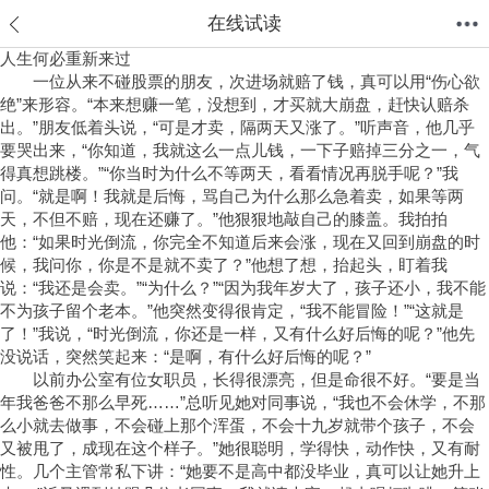
在线试读
人生何必重新来过
一位从来不碰股票的朋友，次进场就赔了钱，真可以用“伤心欲
首页
分类
值得买
购物车
我的当当
绝”来形容。“本来想赚一笔，没想到，才买就大崩盘，赶快认赔杀
出。”朋友低着头说，“可是才卖，隔两天又涨了。”听声音，他几乎
要哭出来，“你知道，我就这么一点儿钱，一下子赔掉三分之一，气
得真想跳楼。”“你当时为什么不等两天，看看情况再脱手呢？”我
问。“就是啊！我就是后悔，骂自己为什么那么急着卖，如果等两
天，不但不赔，现在还赚了。”他狠狠地敲自己的膝盖。我拍拍
他：“如果时光倒流，你完全不知道后来会涨，现在又回到崩盘的时
候，我问你，你是不是就不卖了？”他想了想，抬起头，盯着我
说：“我还是会卖。”“为什么？”“因为我年岁大了，孩子还小，我不能
不为孩子留个老本。”他突然变得很肯定，“我不能冒险！”“这就是
了！”我说，“时光倒流，你还是一样，又有什么好后悔的呢？”他先
没说话，突然笑起来：“是啊，有什么好后悔的呢？”
以前办公室有位女职员，长得很漂亮，但是命很不好。“要是当
年我爸爸不那么早死……”总听见她对同事说，“我也不会休学，不那
么小就去做事，不会碰上那个浑蛋，不会十九岁就带个孩子，不会
又被甩了，成现在这个样子。”她很聪明，学得快，动作快，又有耐
性。几个主管常私下讲：“她要不是高中都没毕业，真可以让她升上