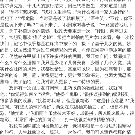
费尔班克斯。十几天的旅行结束，回纽约看医生，才知道是胆囊
炎。“早不犯晚不犯，”我对医生抱怨，“为什么难得一家人旅行的时
候犯了？”“很危险，当时要是破了就麻烦了。”医生笑，“不过，你不
是也玩下来了吗？”“玩下来了。”我回家对妻子说，“一路痛苦地玩下
来，为了补偿这次的遗憾，我改天要重走一次。”转眼，两年过去
了。常想到那次“痛苦之旅”，常把当时拍的照片拿出来看。每一次按
快门，记忆中似乎都是在疼痛中按下的，摄下了妻子儿女的笑。妙
的是，我居然没有漏过任何精彩的景色，即使在风雪中游冰河的那
天，仍然站在甲板上拍下许多很好的画面。我开始自问：我漏掉了
什么？有什么遗憾？我只是少吃了几餐美食，少睡了几个大觉。其
实什么壮阔的风景，我都没错过。甚至可以说，因为在痛苦中，那
冰河的冷、硬、蓝，变得更悲壮，更让我印象深刻。也因为我忍着
剧痛，做了牺牲，使我对家人更多了一种特殊的爱。
想起有一次跟朋友打网球，正巧以前的教练经过，我就问
他：“你觉得如何？”“很烂。”他扮个鬼脸，“很多该接到的都没接到，
很多该赢的没赢。”接着对我喊，“但是很精彩！”“这是什么意思？”我
追问。“有些人的球打得好，两边在底线抽来抽去，好，但是不精
彩。”他笑道，“你们两个虽然技术不好，却很拼，所以跑来跑去，很
精彩。”我常回味他的那句话——打一场很烂却很精彩的球。
我也常回味那次阿拉斯加之行，觉得那就是一次很烂却很精彩
的旅行。人生就像这么一场球、一次旅行。我们可以遭遇很坏的情