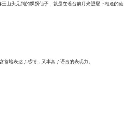
群玉山头见到的飘飘仙子，就是在瑶台前月光照耀下相逢的仙
巧妙含蓄地表达了感情，又丰富了语言的表现力。