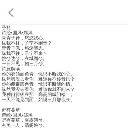
子衿
诗经•国风•郑风
青青子衿，悠悠我心。
纵我不往，子宁不嗣音？
青青子佩，悠悠我思。
首页
分类
纵我不往，子宁不来？
挑兮达兮，在城阙兮。
一日不见，如三月兮。
诗意解读
你的衣领颜色青，忧思不断我的心。
纵然我没去看你，难道你不传音讯？
你的佩带颜色青，忧思不断我的情。
纵然我没去看你，难道你就不能来？
我独自徘徊在那，高高的城门楼上。
一天不能见到面，如隔三月那么长。
野有蔓草
诗经•国风•郑风
野有蔓草，零露漙兮。
有美一人，清扬婉兮。