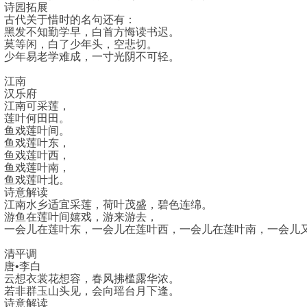
诗园拓展
古代关于惜时的名句还有：
黑发不知勤学早，白首方悔读书迟。
莫等闲，白了少年头，空悲切。
少年易老学难成，一寸光阴不可轻。
江南
汉乐府
江南可采莲，
莲叶何田田。
鱼戏莲叶间。
鱼戏莲叶东，
鱼戏莲叶西，
鱼戏莲叶南，
鱼戏莲叶北。
诗意解读
江南水乡适宜采莲，荷叶茂盛，碧色连绵。
游鱼在莲叶间嬉戏，游来游去，
一会儿在莲叶东，一会儿在莲叶西，一会儿在莲叶南，一会儿
清平调
唐•李白
云想衣裳花想容，春风拂槛露华浓。
若非群玉山头见，会向瑶台月下逢。
诗意解读