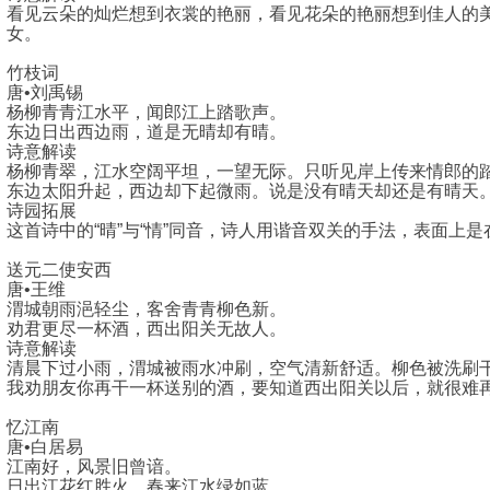
看见云朵的灿烂想到衣裳的艳丽，看见花朵的艳丽想到佳人的
女。
竹枝词
唐•刘禹锡
杨柳青青江水平，闻郎江上踏歌声。
东边日出西边雨，道是无晴却有晴。
诗意解读
杨柳青翠，江水空阔平坦，一望无际。只听见岸上传来情郎的
东边太阳升起，西边却下起微雨。说是没有晴天却还是有晴天
诗园拓展
这首诗中的“晴”与“情”同音，诗人用谐音双关的手法，表面上
送元二使安西
唐•王维
渭城朝雨浥轻尘，客舍青青柳色新。
劝君更尽一杯酒，西出阳关无故人。
诗意解读
清晨下过小雨，渭城被雨水冲刷，空气清新舒适。柳色被洗刷
我劝朋友你再干一杯送别的酒，要知道西出阳关以后，就很难
忆江南
唐•白居易
江南好，风景旧曾谙。
日出江花红胜火，春来江水绿如蓝。