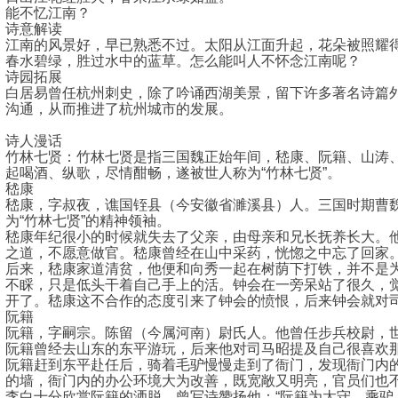
能不忆江南？
诗意解读
江南的风景好，早已熟悉不过。太阳从江面升起，花朵被照耀
春水碧绿，胜过水中的蓝草。怎么能叫人不怀念江南呢？
诗园拓展
白居易曾任杭州刺史，除了吟诵西湖美景，留下许多著名诗篇
沟通，从而推进了杭州城市的发展。
诗人漫话
竹林七贤：竹林七贤是指三国魏正始年间，嵇康、阮籍、山涛、
起喝酒、纵歌，尽情酣畅，遂被世人称为“竹林七贤”。
嵇康
嵇康，字叔夜，谯国铚县（今安徽省濉溪县）人。三国时期曹
为“竹林七贤”的精神领袖。
嵇康年纪很小的时候就失去了父亲，由母亲和兄长抚养长大。
之道，不愿意做官。嵇康曾经在山中采药，恍惚之中忘了回家
后来，嵇康家道清贫，他便和向秀一起在树荫下打铁，并不是
不睬，只是低头干着自己手上的活。钟会在一旁呆站了很久，
开了。嵇康这不合作的态度引来了钟会的愤恨，后来钟会就对
阮籍
阮籍，字嗣宗。陈留（今属河南）尉氏人。他曾任步兵校尉，世
阮籍曾经去山东的东平游玩，后来他对司马昭提及自己很喜欢
阮籍赶到东平赴任后，骑着毛驴慢慢走到了衙门，发现衙门内
的墙，衙门内的办公环境大为改善，既宽敞又明亮，官员们也
李白十分欣赏阮籍的洒脱，曾写诗赞扬他：“阮籍为太守，乘驴