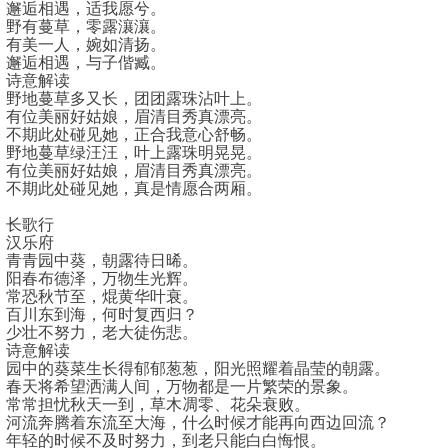
邂逅相遇，适我愿兮。
野有蔓草，零露瀼瀼。
有美一人，婉如清扬。
邂逅相遇，与子偕臧。
诗意解读
野地蔓草多又长，团团露珠沾叶上。
有位美丽好姑娘，眉清目秀真漂亮。
不期此处碰见她，正合我意心舒畅。
野地蔓草绿汪汪，叶上露珠明晃晃。
有位美丽好姑娘，眉清目秀真漂亮。
不期此处碰见她，真是情愿合两厢。
长歌行
汉乐府
青青园中葵，朝露待日晞。
阳春布德泽，万物生光辉。
常恐秋节至，焜黄华叶衰。
百川东到海，何时复西归？
少壮不努力，老大徒伤悲。
诗意解读
园中的葵菜生长得郁郁葱葱，阳光照耀着晶莹的朝露。
春天将希望洒满人间，万物都是一片繁荣的景象。
常常担忧秋天一到，草木凋零、花朵衰败。
河流奔腾着东流至大海，什么时候才能再向西边回流？
年轻的时候不及时努力，到老只能白白悔恨。