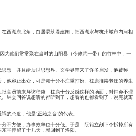
。在西湖东北角，白居易筑堤建闸，把西湖水与杭州城市内河相
来因为他们常常聚在当时的山阳县（今修武一带）的竹林中，一
代思想，并且给后世思想界、文学界带来了许多启发，他被称
后，他容止出众，可是却十分不注重打扮。嵇康推崇老庄的养生
大批官员前来拜访嵇康，嵇康十分反感这样的场面，对钟会不理
么。钟会回答说想听的都听到了，想看的也都看到了，说完就离
。
祸的态度，他是“正始之音”的代表。
十分不方便，办事效率也十分低。于是，阮籍立刻下令拆掉所有
在东平停留了十几天，就回到了洛阳。