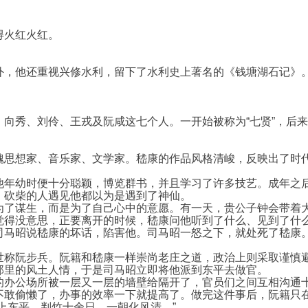
得火红火红。
外，他还重视兴修水利，留下了水利史上著名的《钱塘湖石记》
向秀、刘伶、王戎及阮咸这七个人。一开始被称为“七贤”，后
魏思想家、音乐家、文学家。嵇康的作品风格清峻，反映出了时
他年幼时便十分聪颖，博览群书，并且学习了许多技艺。成年之
。砍柴的人遇见他都以为是遇到了神仙。
为了谋生，而是为了自己心中的意愿。有一天，贵公子钟会带着
觉得没意思，正要离开的时候，嵇康问他听到了什么、见到了什
司马昭说嵇康的坏话，陷害他。司马昭一怒之下，就处死了嵇康
称阮步兵。阮籍和嵇康一样崇尚老庄之道，政治上则采取谨慎避
那里的风土人情，于是司马昭立即将他派到东平去做官。
的办公场所被一层又一层的墙壁给隔开了，官员们之间互相沟通
不敢偷懒了，办事的效率一下就提高了。做完这件事后，阮籍只
上东平。判竹十余日，一朝化风清。”