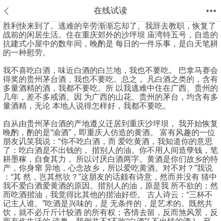
在线试读
胜利快来到了。逃难的辛劳渐渐忘却了。我辞去教职，恢复了
战前的闲居生活。住在重庆郊外的沙坪坝 庙湾特五号，自造的
首页
分类
值得买
购物车
我的当当
抗建式小屋中的数年间，晚酌是 每日的一件乐事，是白天笔耕
的一种慰劳。
我不喜吃白酒，味近白酒的白兰地，我也不要吃。 巴拿马赛会
得奖的贵州茅台酒，我也不要吃。总之， 凡白酒之类的，含有
多量酒精的酒，我都不要吃。所 以我逃难中住在广西、贵州的
几年，差不多戒酒。因 为广西的山花、贵州的茅台，均含有多
量酒精，无论 本地人说得怎样好，我都不要吃。
自从由贵州茅台酒的产地遵义迁居到重庆沙坪坝， 我开始恢复
晚酌，酌的是“渝酒”，即重庆人仿造的黄酒。 富有风趣的一位
朋友讥笑我说：“你不吃白酒，而 爱吃黄酒，我知道你的意思
了：吃白酒是不出钱的， 揩别人的油。你不用人间造孽钱，笔
耕墨稼，自食其力， 所以讨厌白酒两字。黄酒是你们故乡的特
产，你身窜 异地，心念故乡，所以爱吃黄酒。对不对？”我说
：“其 然，岂其然欤？”这朋友的话颇有诗意，然而并没有 猜中
我不爱白酒爱黄酒的原因。揩别人的油，原是我 所不欲的；然
而吃酒揩油，我觉得比其他的揩油好些。 古人诗云：“三杯不
记主人谁。”吃酒是兴味的，是 无条件的，是艺术的。既然共
饮，就不必斤斤计较酒 的所有权；吝情去留，反而煞风景，反