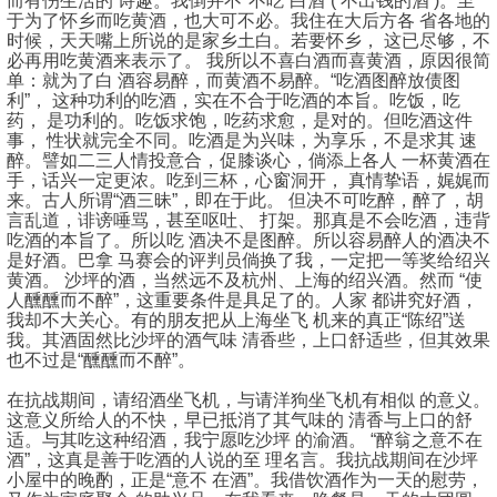
而有伤生活的 诗趣。我倒并不*不吃“白酒”( 不出钱的酒 )。至
于为了怀乡而吃黄酒，也大可不必。我住在大后方各 省各地的
时候，天天嘴上所说的是家乡土白。若要怀乡， 这已尽够，不
必再用吃黄酒来表示了。 我所以不喜白酒而喜黄酒，原因很简
单：就为了白 酒容易醉，而黄酒不易醉。“吃酒图醉放债图
利”， 这种功利的吃酒，实在不合于吃酒的本旨。吃饭，吃
药， 是功利的。吃饭求饱，吃药求愈，是对的。但吃酒这件
事， 性状就完全不同。吃酒是为兴味，为享乐，不是求其 速
醉。譬如二三人情投意合，促膝谈心，倘添上各人 一杯黄酒在
手，话兴一定更浓。吃到三杯，心窗洞开， 真情挚语，娓娓而
来。古人所谓“酒三昧”，即在于此。 但决不可吃醉，醉了，胡
言乱道，诽谤唾骂，甚至呕吐、 打架。那真是不会吃酒，违背
吃酒的本旨了。所以吃 酒决不是图醉。所以容易醉人的酒决不
是好酒。巴拿 马赛会的评判员倘换了我，一定把一等奖给绍兴
黄酒。 沙坪的酒，当然远不及杭州、上海的绍兴酒。然而 “使
人醺醺而不醉”，这重要条件是具足了的。人家 都讲究好酒，
我却不大关心。有的朋友把从上海坐飞 机来的真正“陈绍”送
我。其酒固然比沙坪的酒气味 清香些，上口舒适些，但其效果
也不过是“醺醺而不醉”。
在抗战期间，请绍酒坐飞机，与请洋狗坐飞机有相似 的意义。
这意义所给人的不快，早已抵消了其气味的 清香与上口的舒
适。与其吃这种绍酒，我宁愿吃沙坪 的渝酒。 “醉翁之意不在
酒”，这真是善于吃酒的人说的至 理名言。我抗战期间在沙坪
小屋中的晚酌，正是“意不 在酒”。我借饮酒作为一天的慰劳，