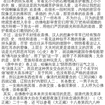
在日本的街头巷尾，常看见小小的石雕地藏菩萨被围上小小
的衣 服，据说这是因为地藏菩萨保佑儿童，这不由让我想起
中国喇嘛庙里的 欢喜佛，在很长一段时间里，内地的密宗寺
院像北京的雍和宫、承德的 外八庙，那里供奉的欢喜佛，原
本赤裸的身体，也被裹上了一些布帛， 不为什么，只为的是禁
绝观赏者想入非非，仿佛电影审查官们用“剪刀”把有碍观瞻的
地方咔嚓一下剪去一样，用他们严厉的眼光和崇高的道德，爱
护着观众们脆弱的心灵。
不过，这似乎不好怪欢喜佛。汉人的想象中常常已经有预存
的历 史、传统和道德，一看见这种似乎不雅的形象，就连忙
掉头蒙面，尽管 也往往从手指间的缝隙中，悄悄看看这让人
面红耳赤的塑像。上层士 大夫对此更是道德主义的厉害，传
说是元代郑思肖写的《心史》卷下， 就说幽州建国寺佛母殿塑
有“佛与妖女裸合”，用了“妖”这一字，就带了不屑和鄙夷；无奈
的是，皇帝、贵族却喜欢这种玩意儿，据明人
《庚申外史》卷上说，哈嘛向皇上“阴荐西僧行运气之法，
号‘演揲儿法’”，而且把这种男女交合的方法，起了个名字叫
做“秘密大喜乐禅定”；至于民间，也没有那么严格的道德诉
求，所以这种东西也常有，像清代初期董含的《三冈识略》卷
四就记载，辽阳古刹“内塑巨人二， 长各数丈，一男子向北
立，一女南向抱其颈，赤体交接，备极淫亵状， 土人呼为公佛
母佛，崇奉极重”。
其实，在佛教中这本来并没有诲淫的意思。据唐代善无畏译
《大圣欢喜双身大自在天毗那夜迦王归依念诵供养法》（《大
正藏》二十一卷，还 可以参看《大正藏》十八卷第四六八种