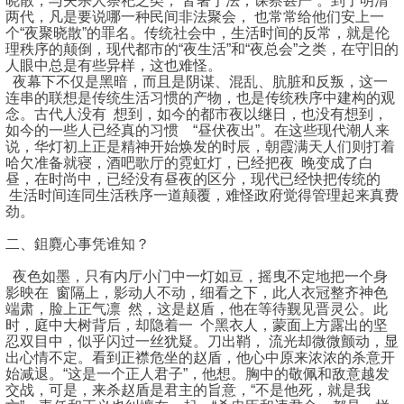
晓散，与夫杀人祭祀之类， 皆著于法，课察甚严”。到了明清
两代，凡是要说哪一种民间非法聚会， 也常常给他们安上一
个“夜聚晓散”的罪名。传统社会中，生活时间的反常，就是伦
理秩序的颠倒，现代都市的“夜生活”和“夜总会”之类，在守旧的
人眼中总是有些异样，这也难怪。
夜幕下不仅是黑暗，而且是阴谋、混乱、肮脏和反叛，这一
连串的联想是传统生活习惯的产物，也是传统秩序中建构的观
念。古代人没有 想到，如今的都市夜以继日，也没有想到，
如今的一些人已经真的习惯 “昼伏夜出”。在这些现代潮人来
说，华灯初上正是精神开始焕发的时辰，朝霞满天人们则打着
哈欠准备就寝，酒吧歌厅的霓虹灯，已经把夜 晚变成了白
昼，在时尚中，已经没有昼夜的区分，现代已经快把传统的
生活时间连同生活秩序一道颠覆，难怪政府觉得管理起来真费
劲。
二、鉏麑心事凭谁知？
夜色如墨，只有内厅小门中一灯如豆，摇曳不定地把一个身
影映在 窗隔上，影动人不动，细看之下，此人衣冠整齐神色
端肃，脸上正气凛 然，这是赵盾，他在等待觐见晋灵公。此
时，庭中大树背后，却隐着一 个黑衣人，蒙面上方露出的坚
忍双目中，似乎闪过一丝犹疑。刀出鞘， 流光却微微颤动，显
出心情不定。看到正襟危坐的赵盾，他心中原来浓浓的杀意开
始减退。“这是一个正人君子”，他想。胸中的敬佩和敌意越发
交战，可是，来杀赵盾是君主的旨意，“不是他死，就是我