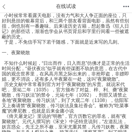
在线试读
小时候常常看露天电影，没有力气和大人争正面的座位，只
好到悬挂的银幕背后，和三两个朋友看背面电影，虽然有些别
首页
分类
值得买
购物车
我的当当
扭，倒也别有一番趣味。后来读历史古籍，想起鲁迅《狂人日
记》的那些话，渐渐也学会从书页背后和字里行间看一些被遮
蔽的历史。
于是，不免信手写下若干随感，下面就是近来写的几则。
一、夜聚晓散
不知什么时候起，“日出而作，日入而息”仿佛才是正常的生活
时间分配，“昼伏夜出”似乎就有些谋图不轨的意思，在古代中
国的观念世界里，在风高月黑之际出来的，非抢即盗，非嫖即
娼，更不消说，还有多人半夜聚在一处，这叫“夜聚晓散”。
历史文献中常常看到官方对于“夜聚晓散”的斥责。就说宋代
吧， 景祐二年（1035），官方颁布了对益、梓、利、夔“夜聚
晓散，传习妖法”的禁令，元祐七年（1092），刑部又请禁止
各地“夜聚晓散，传习妖法”，到了大观二年（1108），信阳军
又上奏请禁“夜聚晓散，传习妖法及集社香会”。被称为“吃菜事
魔”的摩尼教，也就是后来金庸小说
《倚天屠龙记》里说的“明教”，官方历数它的罪名，就有“夜
聚晓散”。元代人撰写的《宋史》中还特意说到，“左道乱法，
妖言惑众，先王之所不赦，至宋尤重其禁，凡传习妖教，夜聚