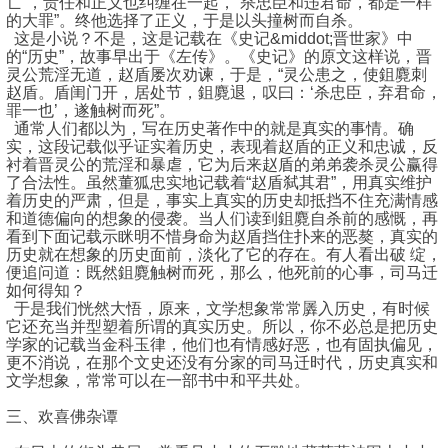
亡”，责任和正义也纠缠在一起，“杀忠臣和违君命，都是一样
的大罪”。终他选择了正义，于是以头撞树而自杀。
这是小说？不是，这是记载在《史记&middot;晋世家》中
的“历史”，故事早出于《左传》。《史记》的原文这样说，晋
灵公荒淫无道，赵盾屡次劝谏，于是，“灵公患之，使鉏麑刺
赵盾。盾闺门开，居处节，鉏麑退，叹曰：‘杀忠臣，弃君命，
罪一也’，遂触树而死”。
通常人们都以为，写在历史著作中的就是真实的事情。确
实，这段记载似乎证实着历史，表现着赵盾的正义和忠诚，反
衬着晋灵公的荒淫和暴虐，它为后来赵盾的弟弟袭杀灵公赢得
了合法性。虽然董狐忠实地记载着“赵盾弑其君”，用真实维护
着历史的严肃，但是，事实上真实的历史却抵挡不住充满情感
和道德偏向的想象的侵袭。当人们读到鉏麑自杀前的感慨，再
看到下面记载示眯明不惜身命为赵盾挡住扑来的恶獒，真实的
历史就在想象的历史面前，淡化了它的存在。有人看出破 绽，
便追问道：既然鉏麑触树而死，那么，他死前的心事，司马迁
如何得知？
于是我们恍然大悟，原来，文学想象常常羼入历史，有时候
它还充当并型塑着所谓的真实历史。所以，你不必总是把历史
学家的记载当金科玉律，他们也有情感好恶，也有固执偏见，
更不消说，在那个文史还没有分家的司马迁时代，历史真实和
文学想象，常常可以在一部书中和平共处。
三、欢喜佛杂谭