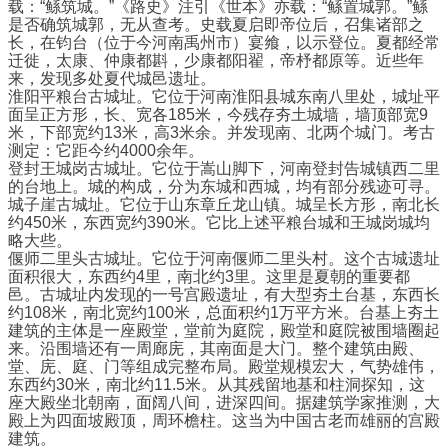
载：“鲧筑城。”《路史》注引《世本》亦载：“鲧置城郭。”鲧
是否确筑城郭，无从查考。史载夏启即帝位后，召集诸部之
长，在钧台（位于今河南禹州市）宴飨，以示登位。夏都经常
迁徙，太康、仲康都斟，少康都阳翟，帝杼都原等。近些年
来，发现多处夏代城邑遗址。
淮阳平粮台古城址。它位于河南淮阳县城东南八里处，城址平
面呈正方形，长、宽各185米，今残存夯土城墙，墙顶部宽9
米，下部宽约13米，高3米余。并发现南、北两个城门。考古
测定：它距今约4000余年。
登封王城岗古城址。它位于嵩山脚下，河南登封告城镇西二里
的台地上。城的构成，分为东城和西城，均有部分残迹可寻。
城子崖古城址。它位于山东章丘龙山镇。城呈长方形，南北长
约450米，东西宽约390米。它比上述平粮台城和王城岗城均
略大些。
偃师二里头古城址。它位于河南偃师二里头村。这个古城遗址
面积很大，东西约4里，南北约3里。这里是夏朝的重要都
邑。古城址内发现的一号宫殿遗址，有大型夯土台基，东西长
约108米，南北宽约100米，总面积约1万平方米。台基上夯土
建筑的主体是一座殿堂，堂前为庭院，殿堂和庭院被围墙圈起
来。沿围墙还有一周廊庑，其南面是大门。整个建筑由殿、
堂、庑、庭、门等组成完整布局。殿堂规模宏大，气势雄伟，
东西约30米，南北约11.5米。从其残留地基和柱洞探知，这
座大殿坐北朝南，面阔八间，进深四间。据建筑学家推测，大
殿上为四面坡殿顶，周环檐柱。这当为中国古老而雄丽的宫殿
建筑。