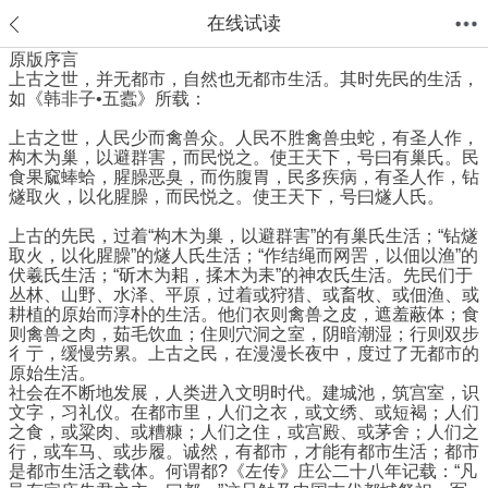
在线试读
原版序言
上古之世，并无都市，自然也无都市生活。其时先民的生活，
首页
分类
值得买
购物车
我的当当
如《韩非子•五蠹》所载：
上古之世，人民少而禽兽众。人民不胜禽兽虫蛇，有圣人作，
构木为巢，以避群害，而民悦之。使王天下，号曰有巢氏。民
食果窳蜯蛤，腥臊恶臭，而伤腹胃，民多疾病，有圣人作，钻
燧取火，以化腥臊，而民悦之。使王天下，号曰燧人氏。
上古的先民，过着“构木为巢，以避群害”的有巢氏生活；“钻燧
取火，以化腥臊”的燧人氏生活；“作结绳而网罟，以佃以渔”的
伏羲氏生活；“斫木为耜，揉木为耒”的神农氏生活。先民们于
丛林、山野、水泽、平原，过着或狩猎、或畜牧、或佃渔、或
耕植的原始而淳朴的生活。他们衣则禽兽之皮，遮羞蔽体；食
则禽兽之肉，茹毛饮血；住则穴洞之室，阴暗潮湿；行则双步
彳亍，缓慢劳累。上古之民，在漫漫长夜中，度过了无都市的
原始生活。
社会在不断地发展，人类进入文明时代。建城池，筑宫室，识
文字，习礼仪。在都市里，人们之衣，或文绣、或短褐；人们
之食，或粱肉、或糟糠；人们之住，或宫殿、或茅舍；人们之
行，或车马、或步履。诚然，有都市，才能有都市生活；都市
是都市生活之载体。何谓都?《左传》庄公二十八年记载：“凡