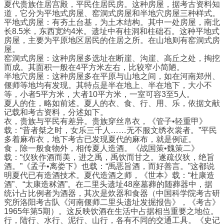
夏代贵族住居宫殿，平民住居民房。这种房屋，据考古资料知
道，它分为平地式房屋、窑洞式房屋和半地穴房屋三种样式。
平地式房屋：有夯土台基，为土木结构。其中一处房屋，南北
长8.5米，东西宽约4米。遗址中有柱洞和柱础石。这种平地式
房屋，主要为平原地区居民的住居之所。在山地则有窑洞式房
屋。
窑洞式房屋：这种房屋多选址在断崖、沟崖、高丘之处，掏挖
而成。其面积一般在4平方米左右，比较窄小简陋。
半地穴房屋：这种房屋多在平原与山地之间，如在河南郑州、
偃师等地均有发现。其特点是半在地上、半在地下，大小不
等，小者5平方米，大者10平方米，一室可容3至5人。
夏人的住，略如前述。夏人的衣、食、行、用、乐，依据文献
记载和考古资料，分述如下。
衣，贵族与平民有差异。贵族穿丝帛衣，《管子•轻重甲》
载：“昔者桀之时，女乐三千人……无不服文绣衣裳者。”平民
多着麻布衣，地下考古已发现夏代的麻布，就是例证。
食，除一般食物外，相传夏人造酒。《战国策•魏策二》
载：“仪狄作酒而美，进之禹，禹饮而甘之。遂疏仪狄，绝旨
酒。”《孟子•离娄下》也载：“禹恶旨酒，而好善言。”这都说
明夏代已有造酒技术。夏代造酒之师，《世本》载：“杜康造
酒”、“太康造秫酒”。在二里头遗址48座墓葬的随葬器中，据
统计占比例者为酒器，其次是炊器和食器（中国科学院考古研
究所洛阳考古队《河南偃师二里头遗址发掘报告》，《考古》
1965年第5期）。这反映饮酒在生活中占据相当重要之地位。
行，陆行、水行、泥行、山行，各有不同的交通工具。《史记