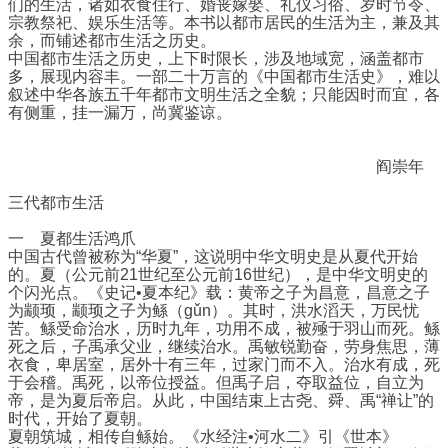
们的生活，诸如衣食住行、婚丧嫁娶、礼仪习俗、岁时节令、
宗教祭祀、娱乐生活等。本书以都市居民的生活为主，兼及其
余，而铺述都市生活之历史。
中国都市生活之历史，上下时限长，涉及地域宽，涵盖都市
多，展现内容丰。一部二十万言的《中国都市生活史》，难以
叙述中华各族五千年都市文明生活之全貌；只能因时而宜，各
有侧重，挂一漏万，尚冀鉴谅。
阎崇年
三代都市生活
一 夏都生活鸿爪
中国古代曾被称为“华夏”，这说明中华文明史是从夏代开始
的。夏（公元前21世纪至公元前16世纪），是中华文明史的
个闪光点。《史记•夏本纪》载：黄帝之子为昌意，昌意之子
为颛顼，颛顼之子为鲧（gǔn）。其时，洪水滔天，万民忧
苦。鲧受命治水，历时九年，功用不成，被殛于羽山而死。鲧
死之后，子禹承父业，继续治水。禹敏锐勤奋，劳身焦思，薄
衣食，卑居室，居外十有三年，过家门而不入。治水有成，死
于会稽。禹死，以帝位授益。但禹子启，夺取益位，自立为
帝，是为夏后帝启。从此，中国结束上古尧、舜、禹“禅让”的
时代，开始了夏朝。
夏朝筑城，相传自鲧始。《水经注•河水二》引《世本》