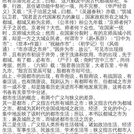
邑有宗庙先君之主，曰都。”这只触及中国古代都城祭祀、军
事、行政、居住诸功能中祭祀一项。尚不完整。《华严经音
义》又载：“天子治居之城，曰都。”《吴越春秋》亦载：“筑城
以卫君。”国君是古代国家权力的象征，国家政权所在之城为
都城。都城又称为京师。《公羊传》桓公九年载：“京师者何?
天子之居也。京者何？大也。师者何？众也。”在国家一统
时，京师城大民众；然而，在国家分裂时，有的京师虽城小民
寡，却是一方之大城众民者。何谓市？《易•系辞》：“日中为
市”；《世本•作篇》：“祝融作市”；《初学记》引《风俗
通》：“市亦谓之市井”，“因井为市，故云”。可见市出现很
早，且有的市初设于井旁，便于洗涤和饮用。市的出现，先于
都城。有了都，必有市。《尸子》载：尧时“宫中三市”，尚待
考据。然而，《六韬》载：“殷君善治宫室，大者百里，中有
九市。”殷宫百里虽可疑，殷都有市却可信。
由上，中国都市的出现，有帝尧说，有殷商说，有战国说，有
秦汉说，也有隋唐说。我则认为：有都即有市。但都城之市并
非一成不变，却是随着历史演进而不断地发展完善。这将在本
书各有关章节中分述。
都市生活的概念，有两个广义与狭义的差异。
其一是都市，广义指古代所有城邑之市；狭义指古代作为都城
之市。都城为其时代全国或地域之政治、经济、文化的中心，
集中地反映了该时代的都市生活；所以，本书以都城之市为
主，兼及城邑之市，而铺述都市生活之历史。
其二是生活，广义指人类所有生活领域，诸如政治生活、经济
生活、军事生活、民族生活、学术生活等；狭义指古代都市人