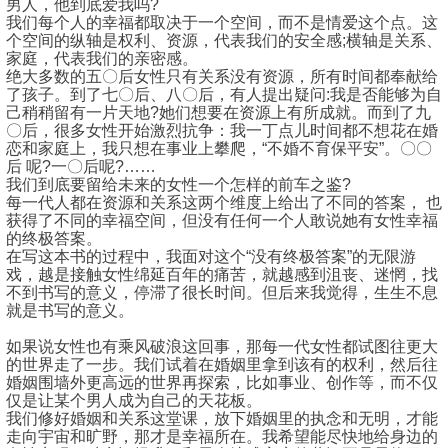
男人，他到底爱我吗?
我们每个人的幸福都取决于一个空间，而不是情爱这个点。这
个空间的纵轴是权利、资源，代表我们的安全感;横轴是关系、
家庭，代表我们的亲密感。
绝大多数的五〇后女性只有关系没有资源，所有时间都奉献给
了孩子。到了七〇后、八〇后，有人提出疑问:我是否能够为自
己稍稍留有一片天地?她们想要在资源上有所成就。而到了九
〇后，很多女性开始激烈抗争：我一丁点儿时间都不想花在婚
恋和家庭上，我只想在事业上攀爬，“不婚不育保平安”。〇〇
后 呢?一〇后呢?……
我们到底要留给未来的女性一个怎样的前车之鉴?
每一代人都在资源和关系这两个维度上给出了不同的答案， 也
获得了不同的幸福空间，但没有任何一个人敢说她有女性幸福
的终极答案。
在写这本书的过程中，我面对这个“没有终极答案”的无限游
戏，越是接触女性绵延百年的痛苦，就越感到沮丧、迷惘，找
不到书写的意义，停滞了很长时间。但后来我觉得，生生不息
就是书写的意义。
如果说女性也有乘风破浪这回事，那每一代女性都试图往更大
的世界走了一步。我们试着在婚姻里拿到该有的权利，然后往
婚姻围墙外更高远的世界再探索，比如事业、创作等，而不仅
仅是让某个男人成为自己的天花板。
我们修好婚姻和关系这堂课，放下婚姻里的执念和无明，才能
走向宇宙和旷野，那才是幸福所在。我希望能尽快地给身边的