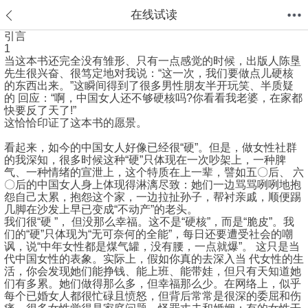
在线试读
引言
1
首页
分类
值得买
购物车
我的当当
当这本书还完全没有雏形、只有一点感觉的时候，出版人陈垦
先生很兴奋、很笃定地对我说：“这一次，我们要做点儿硬核
的东西出来。”这瞬间得到了很多男性朋友半开玩笑、半质疑
的 回应：“啊，中国女人还不够硬核吗?你看看我老婆，在家都
快要反了天了!”
这恰恰印证了这本书的愿景。
看起来，如今的中国女人好像已经很“硬”。但是，做女性社群
的我深知，很多时候这种“硬”只体现在一次吵架上，一种脾
气、一种情绪的宣泄上，这个特质在上一辈，譬如五〇后、 六
〇后的中国女人身上体现得淋漓尽致：她们一边骂骂咧咧地抱
怨自己太累，抱怨这个家，一边拉扯孙子，帮衬亲戚，顺便踢
几脚在沙发上早已变成“不动产”的老头。
我们很“硬 ”， 但没那么幸福。这不是“硬核”，而是“脆皮”。我
们的“硬”只体现为“无可奈何的全能”，每日还要遭受社会的嘲
讽，说“中年女性都是煤气罐，没有腰，一点就爆”。 这只是当
代中国女性的表象。实际上，假如你真的去深入当 代女性的生
活，你会发现她们能挣钱、能上班、能带娃，但只有天知道她
们有多累。她们做得那么多，但幸福那么少。在网络上，似乎
每个已婚女人都很忙碌且愤怒，但背后常常是很深的委屈和伤