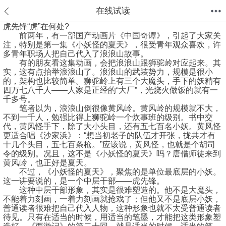
在线试读
虎先锋“虎”在何处?
前两年，有一部国产动画片《中国奇谭》，引起了大家关
首页
分类
值得买
购物车
我的当当
注，特别是第一集《小妖怪的夏天》，很受青年观众喜欢，许
多青年职场人把自己代入了浪浪山故事。
有的朋友看这集动画，会把浪浪山跟狮驼岭对应起来。其
实，这有点抬举浪浪山了。浪浪山的武装势力，规模是很小
的，架构也比较简单。狮驼岭上有三个大魔头，手下的妖精有
四万七八千人——人家是正经的“大厂”，光烧火做饭的就有一
千多号。
笔者以为，浪浪山倒很像黄风岭。黄风岭的规模就不大，
不到一千人，勉强比得上狮驼岭一个炊事班的级别。书中交
代，黄风怪手下，除了大小头目，还有五七百名小妖。黄风怪
更适合唱《沙家浜》：“想当初老子的队伍才开张，拢共才有
十几个头目，五七百条枪。”应该说，黄风怪，也就是个胡司
令的级别。况且，这不是《小妖怪的夏天》吗？唐僧师徒来到
黄风岭，也正好是夏天。
不过，《小妖怪的夏天》，聚焦的是单位最底层的小妖。
这一讲要说的，是一个中层干部——虎先锋。
这种中层干部形象，其实是很难塑造的。他不是大魔头，
不能着力刻画，一着力刻画就抢戏了；但他又不是底层小妖，
普通读者很难把自己代入人物，这种形象也就不太受普通读者
待见。只有在适当的时候，用适当的笔墨，才能把这类形象塑