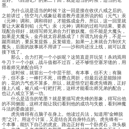
造好。《西游记》的第二十回，就是适当的时候，适当的笔
墨。
为什么说是适当的时候？这一回是接在收伏八戒之后的。
之前讲过，悟空与八戒象征着道教丹道派所说的铅（元气）汞
（元神）调和。调和得好，才能炼成金丹。所以，这一回里就
要让大家看到铅（元气）汞（元神）调和的过程与结果。要表
现配合得好，就得写师兄弟合力打败妖魔。但不能是大魔头，
如果是大魔头，金丹就太容易炼成了！所谓九转金丹，不是一
蹴而就的，要反复提炼，反复锻造。如果一上来就合力制伏大
魔头，后面的故事就不用讲了——沙和尚还没上线，就可以直
接下线了。
那么，合力打死一个小妖呢？这简直是开玩笑！杀鸡焉用
牛刀？一个小妖，战斗值都不过百，还不够悟空塞牙缝的，用
得着师兄弟配合吗？
这时候，就冒出一个中层干部。有本事，但不大；有脑
子，但不多；一棒打不死，得费点周折，但最后还是能除掉
的，花的力气也不算多。所以，就是悟空赶着虎先锋跑，正好
撞上八戒，被八戒一钉耙打死，这样才能看出师兄弟的配合，
也让八戒立下第一功。
什么是适当的笔墨？就是要描写虎先锋的形象，得写出他
的不同侧面，这样才能让我们看到他的成功与失败，看到神魔
斗法的委曲波折。
虎先锋得有点脑子在身上。他读过兵法，知道用“金蝉脱
壳”之计。用这个计策，又是结合其自身特点的。虎先锋有一
个本事，能扒下自己的虎皮。路边正好有一个卧虎石，块头极