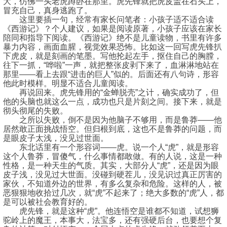
大，仿佛一头老虎蹲卧在那里。虎先锋就把虎皮盖在石头上，
冒充自己，真身逃跑了。
这里要插一句，经常有家长问笔者：小孩子适不适合读
《西游记》？个人建议，如果是阅读原著，小孩子应该在家长
陪同和指导下阅读。《西游记》绝不是儿童读物，书里有许多
暴力内容，画面血腥，视觉效果恐怖。比如这一回写虎先锋扒
下虎皮，就是刻画的笔墨。写他抡起左手，抠住自己的胸膛，
往下一抓，“哗啦”一声，就把整张皮剥下来了，血淋淋地站在
那里——看上去跟“进击的巨人”似的。后面还有八句诗，形容
他此时模样。明显不适合儿童阅读。
再说回来。虎先锋用的“金蝉脱壳”之计，确实成功了，但
他的头脑也就这么一点，成功也只是片刻之间。接下来，就是
彻头彻尾的失败。
之所以失败，倒不是因为他脑子不够用，而是鲁莽——他
居然敢正面挑战悟空。但归根到底，这也不是鲁莽的问题，而
是眼皮子太浅，没见过世面。
东北话里有一个形容词——虎。说一个人“虎”，就是形容
这个人鲁莽，冒傻气，什么事情都敢做。有的人说，这是一种
性格，是一种天生的气质。其实，大部分人“虎”，还是因为眼
皮子浅，没见过大世面。没碰到硬茬儿，没见识过真正厉害的
家伙，不知道外边的世界，有多么复杂和危险。这样的人，被
恶狠狠地收拾过几次，就“虎”不起来了；绝大多数的“虎”人，都
是可以被社会教育好的。
虎先锋，就是这种“虎”。他连悟空是谁都不知道，试想狮
驼岭上的魔王，本事大，法宝多，还有强硬后台，也要想个复