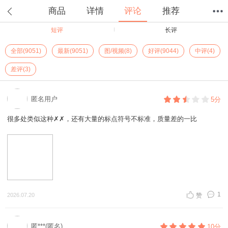
商品
详情
评论
推荐
短评
长评
首页
分类
值得买
购物车
我的当当
全部(9051)
最新(9051)
图/视频(8)
好评(9044)
中评(4)
差评(3)
匿名用户
5分
很多处类似这种✗✗，还有大量的标点符号不标准，质量差的一比
1
2026.07.20
赞
匿***(匿名)
10分