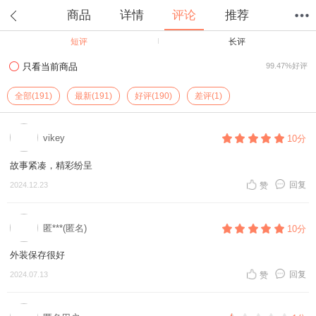
商品
详情
评论
推荐
短评
长评
首页
分类
值得买
购物车
我的当当
只看当前商品
99.47%好评
全部(191)
最新(191)
好评(190)
差评(1)
vikey
10分
故事紧凑，精彩纷呈
回复
2024.12.23
赞
匿***(匿名)
10分
外装保存很好
回复
2024.07.13
赞