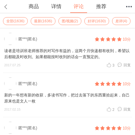
商品
详情
评论
推荐
全部(1636)
最新(1636)
图/视频(2)
好评(1630)
差评(4)
首页
分类
值得买
购物车
我的当当
匿***(匿名)
10分
读者是培训班老师推荐的对写作有益的，这两个月快递都有收到，希望以
后都能及时收到。如果都能按时收到的话会一直预定的。
回复
2017.07.25
3
匿***(匿名)
10分
新的一年想有新的收获，多读书写作，把过去落下的东西重拾起来，自己
原来也是文人一枚
回复
2017.02.15
2
匿***(匿名)
10分