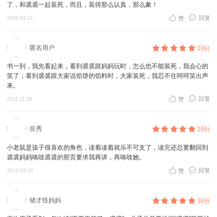
假扮成各种很凶的动物，所以他才总是忍不住笑，因为妈妈扮的再凶也还
了，和裘裘一起装死，而且，装得那么认真，那么象！
存的必备本领。妈妈带着裘裘到森林里实地演练去了。
是妈妈啊，是世界上最亲的妈妈，最不会伤害他的妈妈。
意外总在人们来不及准备的时候降临。还没有学会装死的裘裘遇到了一只
回复
2008.03.27
赞
笑，其实是世界上最强大的武器，没有人能抗拒真正的笑，连凶巴巴的
真正凶巴巴的大凶。负鼠妈妈一定担心坏了，可出人意料的是，在这紧要
大熊都羡慕裘裘灿烂的笑容。一只负鼠不会装死或许还有生存下去的机
关口，裘裘表现得十分出色，他学会了装死。可大熊并没有放过学会装死
会，但一个人如果不会笑，那生活就真的太悲惨而没有意义了，也难怪大
的裘裘，就如同生存的压力不会放过我们任何一个人一样。
匿名用户
10分
熊要难过的哭了。
大熊怎么了？大熊“哇哇”大哭起来，不会笑的大熊是专门来学如何笑的。
这个故事也告诉妈妈们无论怎样担心自己的宝宝，都不要低估孩子的潜
故事结局十分圆满：裘裘学会了装死，大熊学会了笑。笑是定语，一切的
书一到，我先看起来，看到裘裘跟妈妈玩时，怎么也不能装死，我会心的
能，孩子的能量永远是我们无法想象的，要学会相信孩子，也要相信自
一切有了笑，就圆满起来。
笑了；看到裘裘跟大家说馅饼的馅料时，大家装死，我忍不住呵呵笑出声
己，相信自己平时所教的其实已经进到了孩子的心里，已经在他心里生
来。
根，说不定什么时候这样的教导就会起作用。千万不要因为暂时的无效就
对自己失望，对孩子失望。在孩子的世界里，没有什么比快乐的生活更重
回复
2011.11.18
赞
要。
良秀
10分
小老鼠是孩子很喜欢的角色，读着读着就乐不可支了，读完还总要翻回到
裘裘妈妈咯吱裘裘的那页要求我再讲，再咯吱她。
回复
2012.04.08
赞
猪才怪妈妈
10分