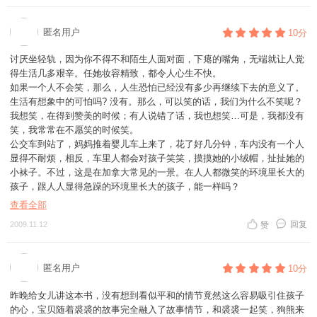
力后颓然倒在沙发上，神情很沮丧，而裘裘呢，照样笑嘻嘻地趴在地上，
虽然每一次练习后他都会问妈妈“我能吃馅饼了吗？”，也虽然每一次妈妈
匿名用户
10分
的答案都是否定的，但他其实不是很在乎能不能吃到馅饼，他总是能找到
快乐的理由，想笑为什么不笑呢？妈妈最终决定把裘裘带进树林里进行实
讨厌坐轻轨，因为你不得不和陌生人面对面，下瘪的嘴角，无端就让人觉
地模拟训练，这次她决定装扮成大熊，而这时在一边偷偷观看裘裘装死的
得生活几多艰辛。任她妆容精致，都令人心生不快。
裘裘的好朋友们也从第一次时的小兔子慢慢加入了小青蛙、小刺猬，他们
如果一个人不会笑，那么，人生恐怕已经没有多少再继续下去的意义了。
都和裘裘一样，把严肃的生存训练当成了一场很好笑的游戏。其实，在孩
生活有想象中的可怕吗? 没有。那么，可以笑的话，我们为什么不笑呢？
子心里还有什么能比快乐的游戏更吸引他们呢？
我想笑，在得到赞美的时候；有人说错了话，我也想笑…可是，我都没有
当妈妈假装要象大熊一样扑过来时却突然有一只真正的凶巴巴的大熊冲
笑，我常常在不愿笑的时候笑。
了过来（这只熊其实在前一页已经悄悄地隐藏在一颗树后了），裘裘和妈
公交车到站了，妈妈推着婴儿车上来了，花了好几分钟，车内没有一个人
妈马上倒在地上装死，在我们忍不住要为裘裘担心时，裘裘却表现的很出
显得不耐烦，相反，车里人都会对孩子笑笑，摸摸她的小绒帽，扯扯她的
色，无论大熊怎么用鼻子闻他、用爪子戳他或者把他拎起来晃来晃去，他
小袜子。不过，这是在加拿大常见的一景。在人人都微笑的环境里长大的
都一动不动，好象真的死了一样。可奇怪的是就是这样大熊也没有走开，
孩子，跟人人显得急躁的环境里长大的孩子，能一样吗？
只是呆呆地在裘裘身边坐了下来，然后突然“哇”地大哭起来，裘裘和妈妈
当然不一样。每个人都面临着生存的压力，可是活下去和笑冲突吗？当然
查看全部
偷偷挣开一只眼，我们也很好奇这只大熊怎么了？为什么要哭呢？哦，原
不，笑应该是定语，笑着活下去。
来大熊冲过来并不是想吃裘裘，而是想让裘裘教他怎么笑的，因为他不会
回复
2009.11.12
赞
对于小负鼠裘裘来说，世界上没有一件事不是好笑的，包括装死在内。生
笑，他生活的不快乐，只有裘裘能让他笑。然后裘裘当然醒了过来，他站
活如此美好，要他不笑，实在太难了!妈妈假扮成狐狸，在他身上闻啊闻
在一块石头上双手叉腰对大熊说“很多事情都很好笑，像刚才发生的事情就
啊，这是多么好笑的一件事。妈妈假扮成狼，用爪子去戳他，弄得他好
很好笑啊”，说着就忍不住大笑起来，笑声也感染了所有的人，包括那只凶
匿名用户
10分
痒，这又是多么好笑的一件事情。妈妈扮成一只可怕的野猫，把他拎起来
巴巴的熊。
晃啊晃，多好笑，多有趣啊。裘裘总是忍不住笑。这笑从他的心底荡漾开
读到这里我们明白了，原来裘裘其实已经在不知不觉中掌握了装死的要
昨晚给女儿讲这本书，没有想到看似平和的情节竟然这么容易吸引住孩子
来。
领，关键时刻更是激发了他的潜能，所以才能成功装死。而前面都是妈妈
的心，宝贝随着裘裘的故事完全融入了故事情节，和裘裘一起笑，狗熊来
可是，妈妈却笑不出来了，一只负鼠，他必须学会装死，因为这是他们生