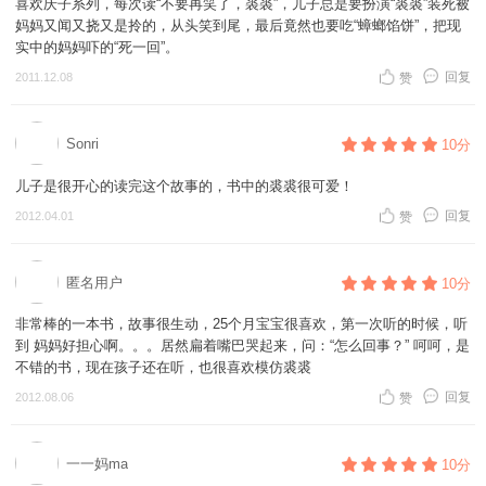
喜欢庆子系列，每次读“不要再笑了，裘裘”，儿子总是要扮演“裘裘”装死被
妈妈又闻又挠又是拎的，从头笑到尾，最后竟然也要吃“蟑螂馅饼”，把现
实中的妈妈吓的“死一回”。
回复
2011.12.08
赞
Sonri
10分
儿子是很开心的读完这个故事的，书中的裘裘很可爱！
回复
2012.04.01
赞
匿名用户
10分
非常棒的一本书，故事很生动，25个月宝宝很喜欢，第一次听的时候，听
到 妈妈好担心啊。。。居然扁着嘴巴哭起来，问：“怎么回事？” 呵呵，是
不错的书，现在孩子还在听，也很喜欢模仿裘裘
回复
2012.08.06
赞
一一妈ma
10分