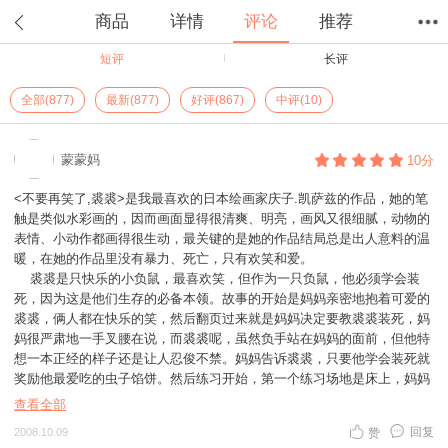
商品
详情
评论
推荐
短评
长评
首页
分类
值得买
购物车
我的当当
全部(877)
最新(877)
好评(867)
中评(10)
蒙蒙妈
10分
<不要再笑了,裘裘>是我最喜欢的日本绘画家庆子.凯萨兹的作品，她的笔
触是类似水彩画的，因而画面显得很清爽、明亮，画风又很细腻，动物的
表情、小动作都画得很生动，最关键的是她的作品结局总是出人意料的温
暖，在她的作品里没有暴力、死亡，只有欢笑和爱。
裘裘是只快乐的小负鼠，最喜欢笑，但作为一只负鼠，他必须学会装
死，因为这是他们生存的必备本领。故事的开始是妈妈亲密地抱着可爱的
裘裘，俩人都在快乐的笑，然后翻页过来就是妈妈决定要教裘裘装死，妈
妈很严肃地一手叉腰在说，而裘裘呢，虽然负手站在妈妈的面前，但他特
想一本正经的样子还是让人忍俊不禁。妈妈告诉裘裘，只要他学会装死就
奖励他最爱吃的虫子馅饼。然后练习开始，第一个练习场地是床上，妈妈
装扮成狐狸在裘裘身上闻啊闻的，裘裘很快就忍不住大笑起来。接着场地
查看全部
换到了沙发上，墙上的小黑板上写着“不许笑”3个字，显示妈妈真的是很严
回复
2008.10.09
赞
肃地在做这件事，但裘裘还是在沙发上笑到肚皮朝天。妈妈在又一次的努