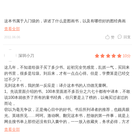
这本书属于入门级的，讲述了什么是图画书，以及有哪些好的图经典画
书，类似一个书单，读者可以参考此书去买书。
查看全部
回复
2011.06.06
赞
【阅读感言】其实说实话，即使刚开始阅读这本书的时候，我对绘本的了
解还是仅限于“图不少，字不多”的低级认识，和不少爸爸妈妈拥有同样的
观点，花那么多钱就买来这么几个字，实在不划算啊，不划算！所以我家
深圳小刀
10分
孩子阅读那些经典绘本的年龄可以说是非常晚，当然了，和我们这一代甚
至父母辈的人相比，他们足够幸运了。但是有的时候还是不免会下意识的
这几年，不知道给孩子买了多少书。起初完全凭感觉，乱抓一气，买回来
想：如果早点把这些书摆在孩子的面前会怎么样呢？
的书里，很多是垃圾。到后来，才有一点点心得。但是，学费算是已经交
过不少了。
这本书对大部分爸爸妈妈包括我自己来说，绝对是最好的亲子阅读指导的
见到这本书，我的第一反应是：译介这本书的人功德无量啊。
图书，但是在绘本世界中也算摸打滚爬的不短的日子里，加上对国外针对
1。先说里面介绍的书。100本里面差不多百分之六七十都有中译本，不敢
少儿尤其是低幼的图书分类了解，这本书里推荐的200多部经典绘本还是
说100本就收齐了所有的童书经典，但只要是上了榜的，以俺买过读过的
有缺憾的。当然，这也应该是受限于图书篇章的缘故，也有好书没有年龄
而论，
分界的思想导致，所以我觉得里面的图书对低幼，尤其是0-1岁的孩子的
窃以为毫无争议，正是俺心目中的好书。书后所列译者的推荐，也颇具眼
图书介绍几乎为零。
光。英雄所见……呵呵。激动啊。翻完这本书，想做的第一件事，就是上
网去搜书单上那些还没有归入囊中的，一一放入收藏夹，务求必得，方才
不过，也可以理解为0-1岁孩子阅读的图书存在中西方差异吧！大部分中
心安。好书，怎么能错过，怎么忍心让孩子错过！
查看全部
国爸爸妈妈都会这样想：这个年龄段的孩子指望他们能读什么书啊？尤其
2。再说选书。原作者读过125000本，才选出这100本，且不论评判标准