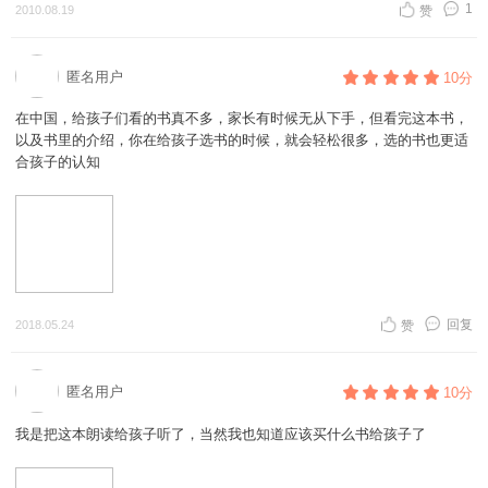
是爷爷奶奶辈的。其实最初我也是这么想的，当时刚刚接触纸板书、布书
1
2010.08.19
赞
是否完全客观，仅从这个工作量而言，便令人肃然起敬！不算找书的过
和玩具书，我觉得这些根本就是挂图的同类产物，而价格实在相差太大，
程，读这么多，全部堆在一起让你读，也能把你给变成阅读机器了。但是
因而我给孩子准备了丰富的挂图资源，而对上述几类图书压根不予考虑。
从作者对每本书丰富生动的评介来看，选书，远不是读完那么简单啊。同
现在想来当然是对这类图书的错误理解了，挂图的直面视觉效果和纸板书
匿名用户
10分
样，译者王林贡献出来的那份长长的书单，虽然只是谦逊地做成附录放在
等的翻看效果是根本不能同日而语的。当然，这也源于这类图书在国内引
最后，恐怕也不知道花费了多少时间和心血。
起的关注不够，得到的重视不足。
在中国，给孩子们看的书真不多，家长有时候无从下手，但看完这本书，
选书者、推荐者花费的时间，正是为无数找书者节省的时间。所以，我说
以及书里的介绍，你在给孩子选书的时候，就会轻松很多，选的书也更适
这本书功德无量。
抛却这一点个人认为的遗憾，本书推荐的绘本觉得值得爸爸妈妈给孩子网
合孩子的认知
3。个人以为，关心孩子阅读的父母，如果你忙到没有足够的时间去为孩
罗齐全，当然还是量力（人力、财力）而行，至少其中30-50本的绘本
子找书、选书，或者不知道该给孩子买什么书，你就先照这本书上列的去
（具体可参见本书推荐目录）我觉得应该是每位宝宝书架的必备图书。
买。八九不离十吧，错不了。 而且，你的书会越买越多，当然不会只限于
这书上讲的。（当当高兴坏了。）因为，读完这些书，你也就知道什么是
2、《儿童阅读100个关键问题》阿甲
好书了。
4。如果早几年看到这本书，我可以省下多少买垃圾书的银子！郁闷。原
来，这就是传说中的相见恨晚？
5。做了几年当当的钻石VIP，第一次专门为推荐一本书写这么长的评论。
回复
2018.05.24
赞
非常薄，也不大的一本书，但是书里面有著名的儿童阅读推广人阿甲针对
只为了一个朴素的念头：让更多的父母知道这本书，既表示对作者和译者
儿童阅读的100个问题做的答疑解惑和相应年龄段的阅读书单，也是小有
的敬意和感谢，也顺便可以积个小小的功德吧。
遗憾吧，有些书在当前比较活跃的网络书店已经找不到踪迹了。
6。当当应该给我发奖。
匿名用户
10分
3、《朗读手册》和《打造儿童阅读环境》
我是把这本朗读给孩子听了，当然我也知道应该买什么书给孩子了