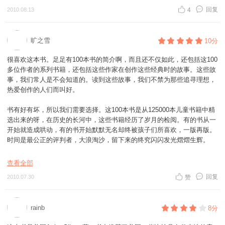
《迈克&#8226;马力甘和他的蒸汽挖土机》作者写的《小房子》多么美妙
回复
2010.08.13
4
的书呀。虽然没有入选这100本，但是都不会妨碍读者对此书的喜爱。
我想作者在挑这100本书的时候一定非常地痛苦，好书这么多，选了这本
对不起那本，嘿嘿，好彩这个艰难的活计已经由安妮塔&#8226;;西尔维做
旷之雪
10分
过了，不然真的好让人为难呀。这此代表孩子们和妈妈们感谢你，安妮塔
&#8226;;西尔维，也代表大家感谢王林博士，把这么好的书带进国门，送
很喜欢这本书。足足有100本书的简介啊，而且还不仅如此，还包括这100
给每个家庭。
多位作者的系列书籍，还包括这些作家在创作这些经典时的故事。这些故
我们一定认真地阅读，不负你们的一片心血。
事，我们常人是不会知道的。读到这些故事，我们不禁为那些追寻理想，
热爱创作的人们而叫好。
书有好有坏，所以我们需要选择。这100本书是从125000本儿童书籍中精
选出来的呀，在历史的长河中，这些书籍经历了岁月的检阅。有的书从一
开始就造成哄动，有的书开始默默无名却终被孩子们所喜欢，一版再版。
时间是最公正的评判者，大浪淘沙，留下来的终究闪闪发光熠熠生辉。
谁会需要这本书？热爱阅读的妈妈们需要这本书。我们可以根据安妮塔
查看全部
&#8226;西尔维的简介，把这些书买回来，然后抱着孩子，一起阅读，一
回复
2010.07.30
赞
起走进这些伟大的书中去。热爱阅读的老师们需要这本书。我们在向孩子
们推荐这些书的时候，自然会想起那些伟大作品背后的故事。然后，我们
会庆幸，会微笑。同样，一切喜欢阅读的人们也需要这本书。
rainb
8分
还好，我们喜欢阅读，因为我们相信阅读是可以改变人的一生的。