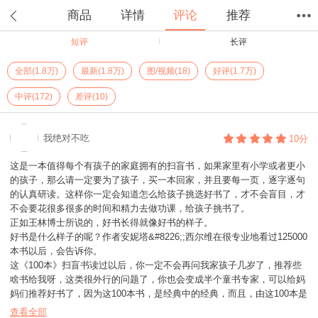
商品
详情
评论
推荐
短评
长评
首页
分类
值得买
购物车
我的当当
全部(1.8万)
最新(1.8万)
图/视频(18)
好评(1.7万)
中评(172)
差评(10)
我绝对不吃
10分
这是一本值得每个有孩子的家庭拥有的扫盲书，如果家里有小学或者更小
的孩子，那么请一定要为了孩子，买一本回家，并且要每一页，逐字逐句
的认真研读。这样你一定会知道怎么给孩子挑选好书了，才不会盲目，才
不会要花很多很多的时间和精力去做功课，给孩子挑书了。
正如王林博士所说的，好书长得就像好书的样子。
好书是什么样子的呢？作者安妮塔&#8226;;西尔维在很专业地看过125000
本书以后，会告诉你。
这《100本》扫盲书读过以后，你一定不会再问我家孩子几岁了，推荐些
啥书给我呀，这类很外行的问题了，你也会变成半个童书专家，可以给妈
妈们推荐好书了，因为这100本书，是经典中的经典，而且，由这100本是
延伸的书，比如这100本书作者的其他书，也一样会是特别棒的书。比如
查看全部