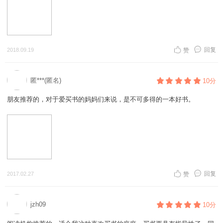
这两本书都是备受热衷亲子阅读的爸爸妈妈的推崇的。我个人的意见是认
为第一本书就少儿阅读和电视的冲突解决比较到位，而针对如何给孩子朗
读的理论行较强，而具体操作则不够。而总体来讲，这两本更适合指导学
校为学生打造舒适的阅读环境参考使用。当然，从中，我们似乎也可以窥
视出国外对学生阅读的重视程度。
回复
2018.09.19
赞
4、 《我的图画书论》《幸福的种子》松居直
匿***(匿名)
10分
这两本书的作者相信关注儿童绘本的爸爸妈妈应该不会陌生，因为这位作
者本身就是一位著名的绘本画家，作品也在经典图书中榜上有名。
朋友推荐的，对于爱买书的妈妈们来说，是不可多得的一本好书。
理论行较强，本书最吸引我的在于其中介绍如何和孩子制作图画书上。一
直以来，我的愿望是想要把儿子培养成一位漫画家（呵呵，我也不知道这
样的想法源于何处，当然最终孩子的未来还是在他自己手中），而且儿子
最近的创造欲望也是蛮高的，刚刚自制的图画书，用我的观点就是惨不忍
回复
2017.02.27
赞
睹，但是孩子乐在其中，所以自己也要找点相关的知识配备了。
jzh09
10分
感觉这本书应为第一推荐阅读书目，原著写于70年代，中文版引进是2007