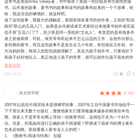
这本书是美国Anita Silwey著，书中推荐了美国一些比较具有代表性的童
书。以作者的故事，童书书的故事和读书的故事串起来的一个个故事，哈
还好，我们可以轻轻翻开这本书。
哈，我这话说的够绕的，就这样吧。
读了这些故事，我最大的感触是，美国有很多童书的创作者，之前的“职业
路径”那么的五花八门，如果是从作家或者艺术家转过来做童书创作者应该
也不算“五花八门”了，至少算是同一系统的“文化人”。有意思的是有很多作
者之前做厨师，司机，保安等等听起来不怎么沾边的工作，会创作出那么
多经典的童书，而且这些故事不是发生在几十年前，有些就在几年前。作
为当妈的我，再深入想想也就能理解了，其实为孩子创作书，只要肯趴下
和孩子好好地玩儿，真正地进入孩子的世界，就可以创作出孩子喜欢的作
品，这，不需要太高深的学问，只要心中有爱，有童心的空灵就可以做
查看全部
到。所以，我们也常常听到，有很多用心的家长为自己的孩子精心打造的
1
2011.04.22
赞
原创DIY，往往也是自己孩子的最爱。
另外，我还看到很多有阅读障碍，写作障碍，拼写障碍，语法障碍的作家
洪太悦学馆
8分
编辑，创作出很多经典作品，这就更加匪夷所思，哈哈，貌似这样的同学
在我们这里是难以通过高考的吧:),,,,,,,,所以说，高考也不是通向成功唯一
2007年以前在中国买绘本是很稀罕的事，2007年之后中国童书市场似乎一
途径么，更不是通向幸福的必经之路啦。
下子冒出来无数个出版社，慢慢地家长们逐渐被越来越多的精美绘本包
围。很多人于是常常在网上寻找一些推荐书目，这倒也不失为一个好方
法。但是，到底如何进行正确的亲子阅读呢？即便读了很多书的博士家长
也未必知晓。那就看看人家专业人士的吧！
1、《图画书-阅读与经典》 彭懿