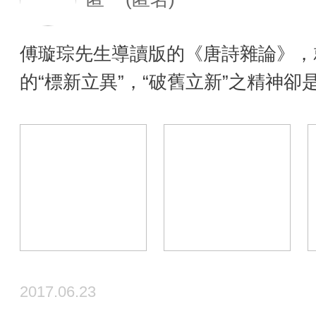
傅璇琮先生導讀版的《唐詩雜論》，
的“標新立異”，“破舊立新”之精神
2017.06.23