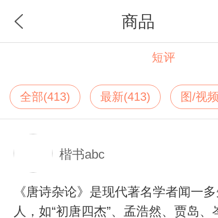
商品
短评
首页
分类
全部(413)
最新(413)
图/视频
楷书abc
《唐诗杂论》是现代著名学者闻一多
人，如“初唐四杰”、孟浩然、贾岛