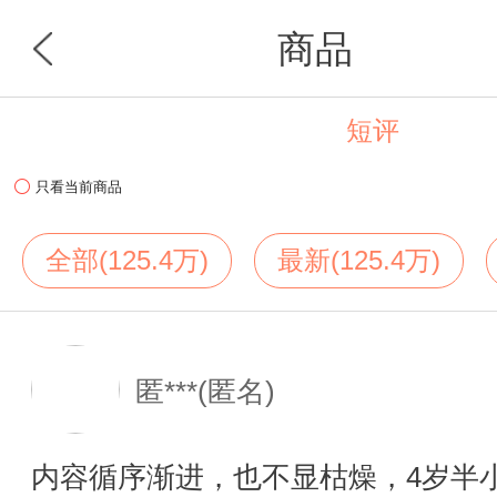
商品
短评
首页
分类
只看当前商品
全部(125.4万)
最新(125.4万)
匿***(匿名)
内容循序渐进，也不显枯燥，4岁半