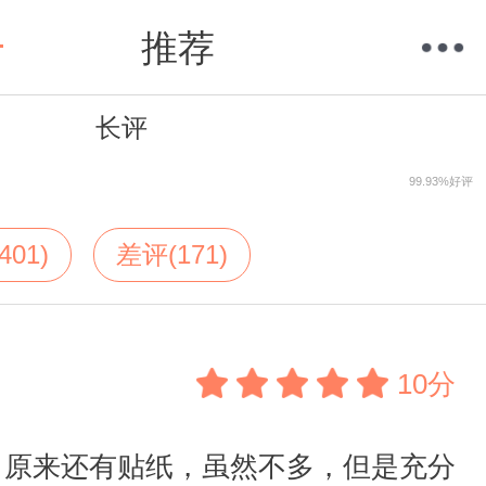
推荐
长评
购物车
我的当当
99.93%好评
401)
差评(171)
10分
，原来还有贴纸，虽然不多，但是充分