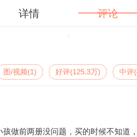
详情
评论
值得买
图/视频(1)
好评(125.3万)
中评(
小孩做前两册没问题，买的时候不知道