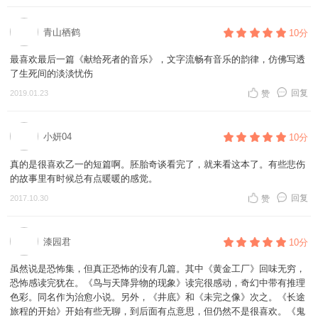
青山栖鹤
10分
最喜欢最后一篇《献给死者的音乐》，文字流畅有音乐的韵律，仿佛写透
了生死间的淡淡忧伤
回复
2019.01.23
赞
小妍04
10分
真的是很喜欢乙一的短篇啊。胚胎奇谈看完了，就来看这本了。有些悲伤
的故事里有时候总有点暖暖的感觉。
回复
2017.10.30
赞
漆园君
10分
虽然说是恐怖集，但真正恐怖的没有几篇。其中《黄金工厂》回味无穷，
恐怖感读完犹在。《鸟与天降异物的现象》读完很感动，奇幻中带有推理
色彩。同名作为治愈小说。另外，《井底》和《未完之像》次之。《长途
旅程的开始》开始有些无聊，到后面有点意思，但仍然不是很喜欢。《鬼