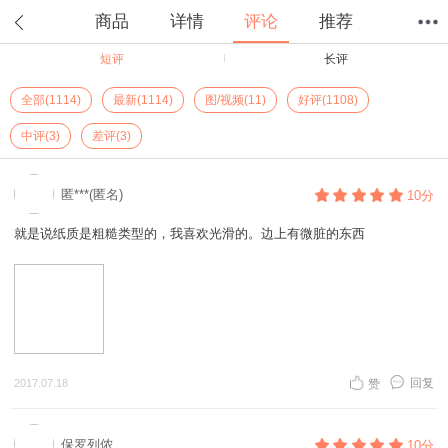
商品
详情
评论
推荐
短评
长评
首页
分类
值得买
购物车
我的当当
全部(1114)
最新(1114)
图/视频(11)
好评(1108)
中评(3)
差评(3)
匿***(匿名)
10分
就是说纸质是粗糙类型的，我喜欢光滑的。边上有微脏的东西
回复
2017.07.18
赞
保罗列侬
10分