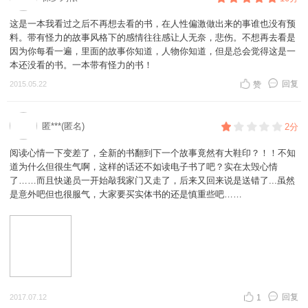
这是一本我看过之后不再想去看的书，在人性偏激做出来的事谁也没有预
料。带有怪力的故事风格下的感情往往感让人无奈，悲伤。不想再去看是
因为你每看一遍，里面的故事你知道，人物你知道，但是总会觉得这是一
本还没看的书。一本带有怪力的书！
回复
2015.05.22
赞
匿***(匿名)
2分
阅读心情一下变差了，全新的书翻到下一个故事竟然有大鞋印？！！不知
道为什么但很生气啊，这样的话还不如读电子书了吧？实在太毁心情
了……而且快递员一开始敲我家门又走了，后来又回来说是送错了...虽然
是意外吧但也很服气，大家要买实体书的还是慎重些吧……
回复
2017.07.12
1