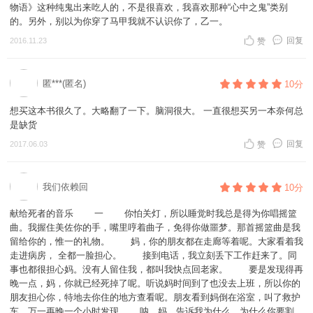
物语》这种纯鬼出来吃人的，不是很喜欢，我喜欢那种“心中之鬼”类别
的。另外，别以为你穿了马甲我就不认识你了，乙一。
回复
2016.11.23
赞
匿***(匿名)
10分
想买这本书很久了。大略翻了一下。脑洞很大。 一直很想买另一本奈何总
是缺货
回复
2017.06.03
赞
我们依赖回
10分
献给死者的音乐 一 你怕关灯，所以睡觉时我总是得为你唱摇篮
曲。我握住美佐你的手，嘴里哼着曲子，免得你做噩梦。那首摇篮曲是我
留给你的，惟一的礼物。 妈，你的朋友都在走廊等着呢。大家看着我
走进病房， 全都一脸担心。 接到电话，我立刻丢下工作赶来了。同
事也都很担心妈。没有人留住我，都叫我快点回老家。 要是发现得再
晚一点，妈，你就已经死掉了呢。听说妈时间到了也没去上班，所以你的
朋友担心你，特地去你住的地方查看呢。朋友看到妈倒在浴室，叫了救护
车。万一再晚一个小时发现…… 呐，妈，告诉我为什么。为什么你要割