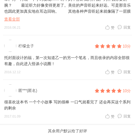
腕？ 最近听力好像变得更差了。美佐的声音听起来好远。可是那音乐
也因此更加真实地在耳边回响。 其他各种声音听起来就像隔了一层膜
似的，只有那音乐就像清透的风。层层叠叠的歌声就像在接受祝福。每次
查看全部
听到那音乐，我就一股揪心，心痛极了。可是不只是这样而已。喜悦也会
回复
2016.06.21
赞
涌上心头，种种情绪同时绽放，内心充满了各种色彩。 第一次听到那
音乐，我才十岁。 妈小时候住的城镇，我也去过几次。妈看着街景，
惊讶地说变得漂亮多了。还说以前那里更挤更乱，路边长着杂草，大家都
柠檬盒子
10分
挤在简陋的小屋里生活。妈还说夏天一刮风，热沙就会被卷起来打在小腿
上，很扎人。
托封面设计的福，第一次知道乙一的另一个笔名，而且收录的内容全部很
有趣，自此进入怪谈小说圈！
回复
2016.12.12
赞
匿***(匿名)
10分
很喜欢这本书 一个个小故事 写的很棒 一口气就看完了 还会再买这个系列
的剩余
回复
2017.01.09
赞
其余用户默认给了好评