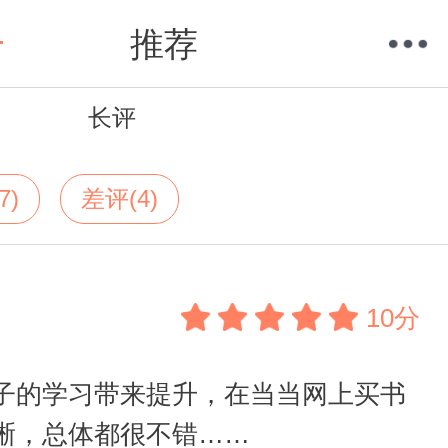
推荐
长评
购物车
我的当当
7)
差评(4)
10分
子的学习带来提升，在当当网上买书
晰，总体都很不错……