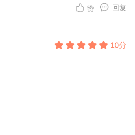
回复
赞
10分