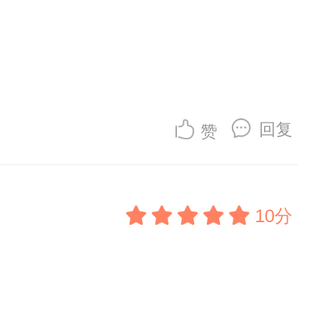
回复
赞
10分