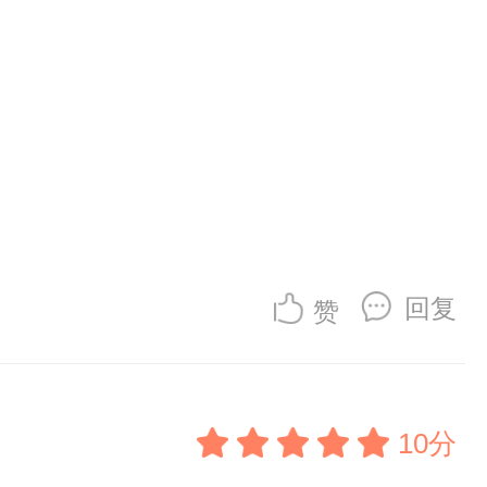
回复
赞
10分