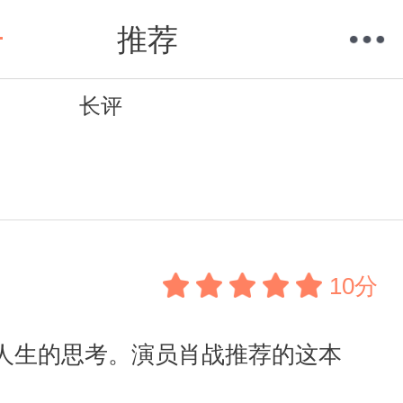
推荐
长评
购物车
我的当当
10分
人生的思考。演员肖战推荐的这本