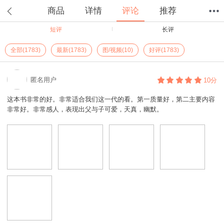
商品
详情
评论
推荐
短评
长评
首页
分类
值得买
购物车
我的当当
全部(1783)
最新(1783)
图/视频(10)
好评(1783)
匿名用户
10分
这本书非常的好。非常适合我们这一代的看。第一质量好，第二主要内容
非常好。非常感人，表现出父与子可爱，天真，幽默。