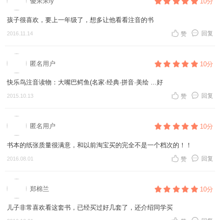
傻呆呆ly
10分
孩子很喜欢，要上一年级了，想多让他看看注音的书
回复
2016.11.14
赞
匿名用户
10分
快乐鸟注音读物：大嘴巴鳄鱼(名家·经典·拼音·美绘 ...好
回复
2015.10.13
赞
匿名用户
10分
书本的纸张质量很满意，和以前淘宝买的完全不是一个档次的！！
回复
2016.08.01
赞
郑棉兰
10分
儿子非常喜欢看这套书，已经买过好几套了，还介绍同学买