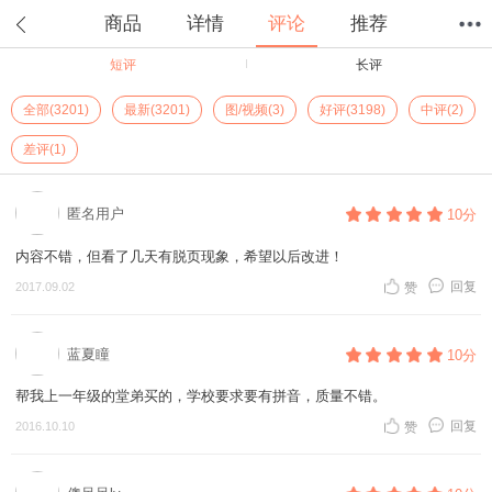
商品
详情
评论
推荐
短评
长评
首页
分类
值得买
购物车
我的当当
全部(3201)
最新(3201)
图/视频(3)
好评(3198)
中评(2)
差评(1)
匿名用户
10分
内容不错，但看了几天有脱页现象，希望以后改进！
回复
2017.09.02
赞
蓝夏瞳
10分
帮我上一年级的堂弟买的，学校要求要有拼音，质量不错。
回复
2016.10.10
赞