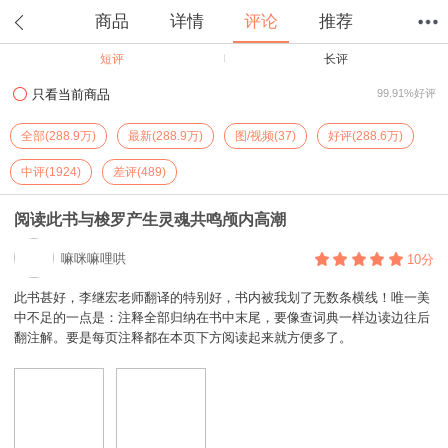
商品
详情
评论
推荐
短评
长评
首页
分类
值得买
购物车
我的当当
只看当前商品
99.91%好评
全部(288.9万)
最新(288.9万)
图/视频(37)
好评(288.6万)
中评(1924)
差评(489)
阅读此书与梭罗产生灵魂共鸣颅内高潮
嘛咪嘛哩哄
10分
此书甚好，李继宏老师翻译的特别好，书内被我划了无数条横线！唯一美
中不足的一点是：注释全部归纳在书中末尾，要像查词典一样边读边往后
翻注解。要是每页注释都在本页下方阅读起来就方便多了。