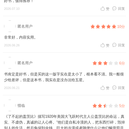
好书，值得推荐！
回复
2026.07.10
赞
匿名用户
10分
非常好，内容实用。
回复
2026.06.26
赞
匿名用户
6分
书肯定是好书，但是买的这一版字实在是太小了，根本看不清。我一般很
少给差评，但是这本书，我实在是没办法给五星。
回复
2026.06.21
赞
惜临
5分
《了不起的盖茨比》描写1920年美国大飞跃时代主人公盖茨比的命运，真
实、不虚伪，真诚的让人心疼。“他们是自私冷漠的人，把东西打碎，毁掉
别人的生活，然后龟缩到金钱、巨大的冷漠或者随便什么让他们蝇营苟且