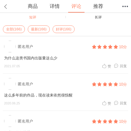
商品
详情
评论
推荐
短评
长评
首页
分类
值得买
购物车
我的当当
全部(166)
最新(166)
好评(166)
匿名用户
10分
为什么这类书国内出版量这么少
回复
2021.07.05
赞
匿名用户
10分
这么多年前的作品，现在读来依然很惊醒
回复
2020.06.25
赞
匿名用户
10分