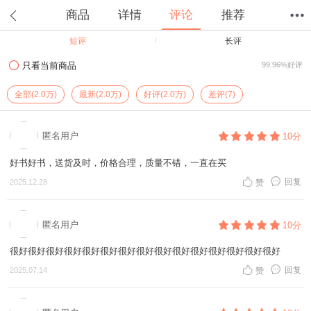
商品
详情
评论
推荐
短评
长评
首页
分类
值得买
购物车
我的当当
只看当前商品
99.96%好评
全部(2.0万)
最新(2.0万)
好评(2.0万)
差评(7)
匿名用户
10分
好书好书，送货及时，价格合理，质量不错，一直在买
回复
2025.12.28
赞
匿名用户
10分
很好很好很好很好很好很好很好很好很好很好很好很好很好很好很好
回复
2025.07.14
赞