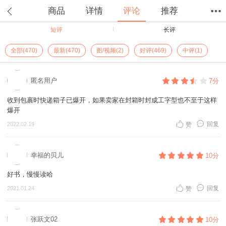
商品
详情
评论
推荐
短评
长评
首页
分类
值得买
购物车
我的当当
全部(470)
最新(470)
图/视频(2)
好评(469)
中评(1)
匿名用户
7分
收到包裹时快递箱子已爆开，如果卖家在封箱时封成工字型也不至于这样
爆开
回复
2022.02.19
赞
幸福的贝儿
10分
好书，慢慢读哈
回复
2021.01.24
赞
张跃文02
10分