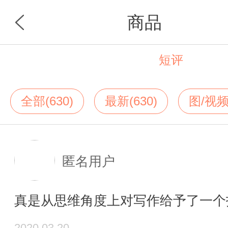
商品
短评
首页
分类
全部(630)
最新(630)
图/视频
匿名用户
真是从思维角度上对写作给予了一个
2020.03.20