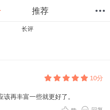
推荐
长评
购物车
我的当当
10分
应该再丰富一些就更好了。
回复